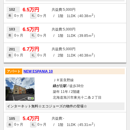
6.5万円
5,000円
102
2
0ヶ月
0ヶ月
/ 1階 1LDK（40.38ｍ
）
敷
礼
6.5万円
5,000円
103
2
0ヶ月
0ヶ月
/ 1階 1LDK（39.85ｍ
）
敷
礼
6.7万円
5,000円
201
2
0ヶ月
0ヶ月
/ 2階 1LDK（40.38ｍ
）
敷
礼
アパート
NEW ESPANIA 10
ＪＲ富良野線
緑が丘駅
/ 徒歩38分
築年 11年 / 2階建
北海道旭川市東光十二条２丁目
インターネット無料☆エコジョーズの物件の登場☆
5.4万円
-
105
2
0ヶ月
0ヶ月
/ 1階 1LDK（45.31ｍ
）
敷
礼