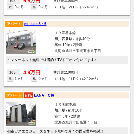
6.5万円
3,000円
103
2
0ヶ月
0ヶ月
/ 1階 2LDK（55.47ｍ
）
敷
礼
アパート
est luce 5・5
ＪＲ宗谷本線
旭川四条駅
/ 徒歩40分
築年 10年 / 2階建
北海道旭川市東光五条５丁目
インターネット無料で経済的！TVドアホン付いてます♪
4.9万円
2,000円
105
2
1ヶ月
0ヶ月
/ 1階 1LDK（42.12ｍ
）
敷
礼
アパート
LANA C棟
ＪＲ函館本線
旭川駅
/ 徒歩16分
築年 5年 / 2階建
北海道旭川市四条通４丁目
都市ガスエコジョーズ＆ネット無料で月々の固定費を軽減！