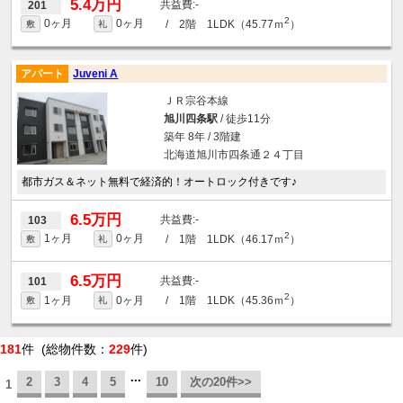
5.4万円
-
201
2
0ヶ月
0ヶ月
/ 2階 1LDK（45.77ｍ
）
敷
礼
アパート
Juveni A
ＪＲ宗谷本線
旭川四条駅
/ 徒歩11分
築年 8年 / 3階建
北海道旭川市四条通２４丁目
都市ガス＆ネット無料で経済的！オートロック付きです♪
6.5万円
-
103
2
1ヶ月
0ヶ月
/ 1階 1LDK（46.17ｍ
）
敷
礼
6.5万円
-
101
2
1ヶ月
0ヶ月
/ 1階 1LDK（45.36ｍ
）
敷
礼
181
件 (総物件数：
229
件)
...
2
3
4
5
10
次の20件>>
1