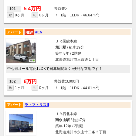
5.4万円
-
101
2
0ヶ月
0ヶ月
/ 1階 1LDK（46.64ｍ
）
敷
礼
アパート
REN Ⅰ
ＪＲ函館本線
旭川駅
/ 徒歩19分
築年 8年 / 2階建
北海道旭川市三条通１丁目
中心部オール電化1LDKで日赤病院近く♪便利な立地です！
6万円
3,000円
102
2
1ヶ月
0ヶ月
/ 1階 1LDK（44.01ｍ
）
敷
礼
アパート
ラ・マトリスⅢ
ＪＲ石北本線
南永山駅
/ 徒歩7分
築年 12年 / 2階建
北海道旭川市永山十二条３丁目