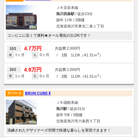
ＪＲ宗谷本線
旭川四条駅
/ 徒歩23分
築年 11年 / 2階建
北海道旭川市東光二条１丁目
コンビニに近くて便利★オール電化の1LDKです！
4.7万円
2,000円
103
2
1ヶ月
0ヶ月
/ 1階 1LDK（41.31ｍ
）
敷
礼
4.9万円
2,000円
203
2
1ヶ月
0ヶ月
/ 2階 1LDK（41.31ｍ
）
敷
礼
アパート
BRUN CUBE Ⅱ
ＪＲ函館本線
旭川駅
/ 徒歩31分
築年 5年 / 3階建
北海道旭川市六条西５丁目
洗練されたデザイナーズ空間で快適な暮らしを実現できます！