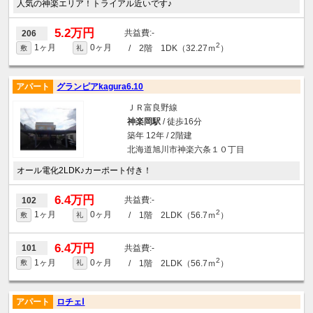
人気の神楽エリア！トライアル近いです♪
5.2万円
-
206
2
1ヶ月
0ヶ月
/ 2階 1DK（32.27ｍ
）
敷
礼
アパート
グランピアkagura6.10
ＪＲ富良野線
神楽岡駅
/ 徒歩16分
築年 12年 / 2階建
北海道旭川市神楽六条１０丁目
オール電化2LDK♪カーポート付き！
6.4万円
-
102
2
1ヶ月
0ヶ月
/ 1階 2LDK（56.7ｍ
）
敷
礼
6.4万円
-
101
2
1ヶ月
0ヶ月
/ 1階 2LDK（56.7ｍ
）
敷
礼
アパート
ロチェⅠ