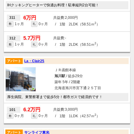
IHクッキングヒーターで快適お料理！駐車縦列2台可能！
6万円
2,000円
311
2
1ヶ月
0ヶ月
/ 1階 2LDK（58.51ｍ
）
敷
礼
5.7万円
-
312
2
1ヶ月
0ヶ月
/ 1階 2LDK（58.51ｍ
）
敷
礼
アパート
La・Clair25
ＪＲ函館本線
旭川駅
/ 徒歩29分
築年 5年 / 2階建
北海道旭川市宮下通２５丁目
厚生病院、東警察署まで徒歩5分！都市ガスで経済的です！
6.2万円
3,000円
101
2
0ヶ月
0ヶ月
/ 1階 1LDK（42.57ｍ
）
敷
礼
アパート
サンライフ東光