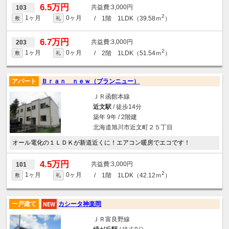
6.5万円
3,000円
103
2
1ヶ月
0ヶ月
/ 1階 1LDK（39.58ｍ
）
敷
礼
6.7万円
3,000円
203
2
1ヶ月
0ヶ月
/ 2階 1LDK（51.54ｍ
）
敷
礼
アパート
Ｂｒａｎ ｎｅｗ（ブランニュー）
ＪＲ函館本線
近文駅
/ 徒歩14分
築年 9年 / 2階建
北海道旭川市近文町２５丁目
オール電化の１ＬＤＫが新道近くに！エアコン暖房でエコです！
4.5万円
3,000円
101
2
1ヶ月
0ヶ月
/ 1階 1LDK（42.12ｍ
）
敷
礼
一戸建て
カシータ神楽岡
ＪＲ富良野線