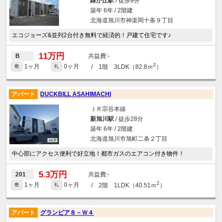
緑が丘駅
/ 徒歩9分
築年 6年 / 2階建
北海道旭川市神楽岡十条９丁目
エコジョーズ&並列2台付き無料で経済的！戸建て住宅です♪
11万円
-
B
2
1ヶ月
0ヶ月
/ 1階 3LDK（82.8ｍ
）
敷
礼
アパート
DUCKBILL ASAHIMACHI
ＪＲ宗谷本線
新旭川駅
/ 徒歩28分
築年 6年 / 2階建
北海道旭川市旭町二条２丁目
中心部にアクセス便利で好立地！都市ガスのエアコン付き物件！
5.3万円
-
201
2
1ヶ月
0ヶ月
/ 2階 1LDK（40.51ｍ
）
敷
礼
アパート
グランピア８－Ｗ４