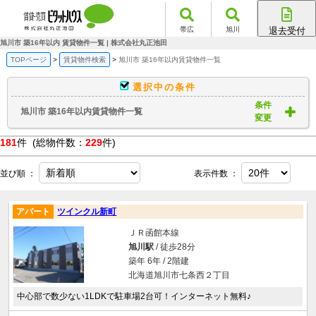
帯広
旭川
退去受付
帯広店
旭川市 築16年以内 賃貸物件一覧 | 株式会社丸正池田
旭川店
TOPページ
賃貸物件検索
旭川市 築16年以内賃貸物件一覧
選択中の条件
条件
旭川市 築16年以内賃貸物件一覧
変更
181
件 (総物件数：
229
件)
並び順 ：
表示件数 ：
アパート
ツインクル新町
ＪＲ函館本線
旭川駅
/ 徒歩28分
築年 6年 / 2階建
北海道旭川市七条西２丁目
中心部で数少ない1LDKで駐車場2台可！インターネット無料♪