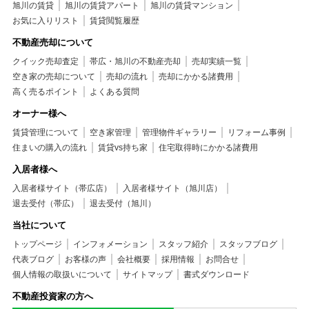
旭川の賃貸
旭川の賃貸アパート
旭川の賃貸マンション
お気に入りリスト
賃貸閲覧履歴
不動産売却について
クイック売却査定
帯広・旭川の不動産売却
売却実績一覧
空き家の売却について
売却の流れ
売却にかかる諸費用
高く売るポイント
よくある質問
オーナー様へ
賃貸管理について
空き家管理
管理物件ギャラリー
リフォーム事例
住まいの購入の流れ
賃貸vs持ち家
住宅取得時にかかる諸費用
入居者様へ
入居者様サイト（帯広店）
入居者様サイト（旭川店）
退去受付（帯広）
退去受付（旭川）
当社について
トップページ
インフォメーション
スタッフ紹介
スタッフブログ
代表ブログ
お客様の声
会社概要
採用情報
お問合せ
個人情報の取扱いについて
サイトマップ
書式ダウンロード
不動産投資家の方へ