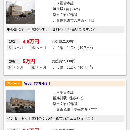
ＪＲ函館本線
旭川駅
/ 徒歩32分
築年 9年 / 2階建
北海道旭川市八条西４丁目
中心部にオール電化のネット無料の1LDK空いてますよ☆
4.8万円
2,000円
101
2
1ヶ月
0ヶ月
/ 1階 1LDK（40.7ｍ
）
敷
礼
5万円
2,000円
205
2
0ヶ月
0ヶ月
/ 2階 1LDK（40.7ｍ
）
敷
礼
アパート
Arce（アルセ）Ⅰ
ＪＲ宗谷本線
新旭川駅
/ 徒歩42分
築年 7年 / 2階建
北海道旭川市春光四条７丁目
インターネット無料の２LDK！都市ガスエコジョーズ！