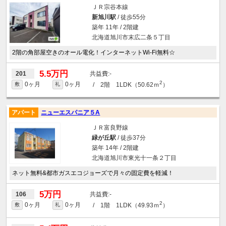
ＪＲ宗谷本線
新旭川駅
/ 徒歩55分
築年 11年 / 2階建
北海道旭川市末広二条５丁目
2階の角部屋空きのオール電化！インターネットWi-Fi無料☆
5.5万円
-
201
2
0ヶ月
0ヶ月
/ 2階 1LDK（50.62ｍ
）
敷
礼
アパート
ニューエスパニア５A
ＪＲ富良野線
緑が丘駅
/ 徒歩37分
築年 14年 / 2階建
北海道旭川市東光十一条２丁目
ネット無料&都市ガスエコジョーズで月々の固定費を軽減！
5万円
-
106
2
0ヶ月
0ヶ月
/ 1階 1LDK（49.93ｍ
）
敷
礼