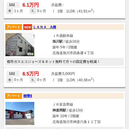
6.1万円
-
102
2
1ヶ月
0ヶ月
/ 1階 1LDK（41.91ｍ
）
敷
礼
アパート
ＬＡＮＡ A棟
ＪＲ函館本線
旭川駅
/ 徒歩16分
築年 5年 / 2階建
北海道旭川市四条通４丁目
都市ガスエコジョーズ＆ネット無料で月々の固定費を軽減！
6.5万円
5,000円
102
2
0ヶ月
0ヶ月
/ 1階 1LDK（40.38ｍ
）
敷
礼
アパート
樹華Ⅱ
ＪＲ富良野線
神楽岡駅
/ 徒歩13分
築年 10年 / 2階建
北海道旭川市神楽六条１１丁目