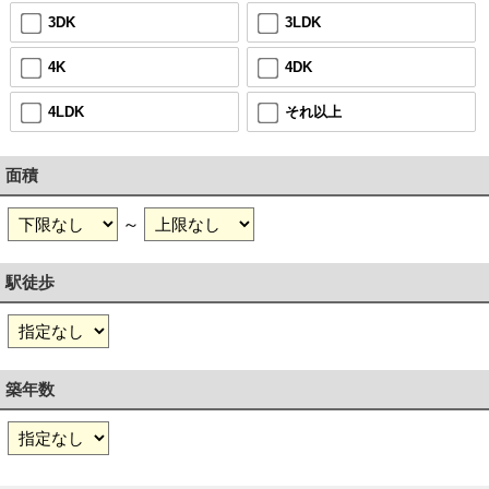
3DK
3LDK
4K
4DK
4LDK
それ以上
面積
～
駅徒歩
築年数