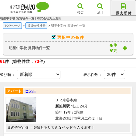
帯広
旭川
退去受付
帯広店
明星中学校 賃貸物件一覧 | 株式会社丸正池田
旭川店
TOPページ
賃貸物件検索
明星中学校 賃貸物件一覧
選択中の条件
条件
明星中学校 賃貸物件一覧
変更
61
件 (総物件数：
73
件)
並び順 ：
表示件数 ：
アパート
セシル
ＪＲ宗谷本線
新旭川駅
/ 徒歩24分
築年 19年 / 2階建
北海道旭川市秋月二条２丁目
奥の洋室が８・５帖もあり大きなベッドも入ります！