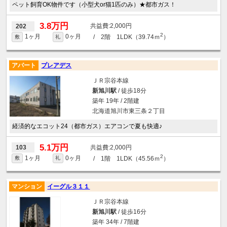
ペット飼育OK物件です（小型犬or猫1匹のみ）★都市ガス！
3.8万円
2,000円
202
2
1ヶ月
0ヶ月
/ 2階 1LDK（39.74ｍ
）
敷
礼
アパート
プレアデス
ＪＲ宗谷本線
新旭川駅
/ 徒歩18分
築年 19年 / 2階建
北海道旭川市東三条２丁目
経済的なエコット24（都市ガス）エアコンで夏も快適♪
5.1万円
2,000円
103
2
1ヶ月
0ヶ月
/ 1階 1LDK（45.56ｍ
）
敷
礼
マンション
イーグル３１１
ＪＲ宗谷本線
新旭川駅
/ 徒歩16分
築年 34年 / 7階建