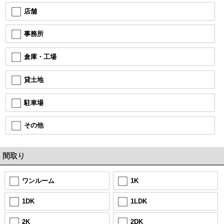
店舗
事務所
倉庫・工場
貸土地
駐車場
その他
間取り
ワンルーム
1K
1DK
1LDK
2K
2DK