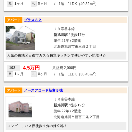
2
1ヶ月
0ヶ月
/ 1階 1LDK（40.32ｍ
）
敷
礼
アパート
プラス３２
ＪＲ宗谷本線
新旭川駅
/ 徒歩17分
築年 21年 / 2階建
北海道旭川市東三条２丁目
人気の東地区☆都市ガス☆独立キッチンで使いやすい間取り☆
4.5万円
2,000円
102
2
1ヶ月
0ヶ月
/ 1階 1LDK（38.45ｍ
）
敷
礼
アパート
ノースアコード新富Ｂ棟
ＪＲ宗谷本線
新旭川駅
/ 徒歩19分
築年 22年 / 2階建
北海道旭川市新富二条２丁目
コンビニ、バス停徒歩１分の好立地！！