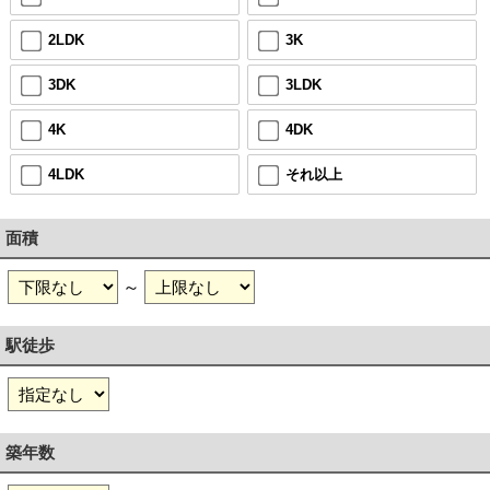
2LDK
3K
3DK
3LDK
4K
4DK
4LDK
それ以上
面積
～
駅徒歩
築年数