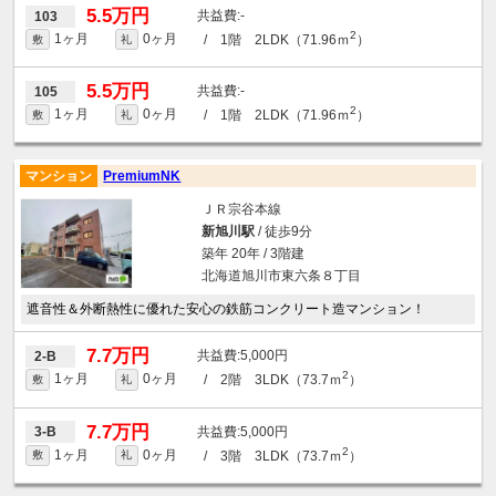
5.5万円
-
103
2
1ヶ月
0ヶ月
/ 1階 2LDK（71.96ｍ
）
敷
礼
5.5万円
-
105
2
1ヶ月
0ヶ月
/ 1階 2LDK（71.96ｍ
）
敷
礼
マンション
PremiumNK
ＪＲ宗谷本線
新旭川駅
/ 徒歩9分
築年 20年 / 3階建
北海道旭川市東六条８丁目
遮音性＆外断熱性に優れた安心の鉄筋コンクリート造マンション！
7.7万円
5,000円
2-B
2
1ヶ月
0ヶ月
/ 2階 3LDK（73.7ｍ
）
敷
礼
7.7万円
5,000円
3-B
2
1ヶ月
0ヶ月
/ 3階 3LDK（73.7ｍ
）
敷
礼