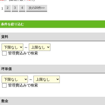
2
3
4
次の20件>>
1
条件を絞り込む
賃料
～
管理費込みで検索
坪単価
～
管理費込みで検索
敷金