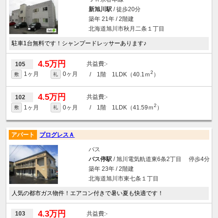
新旭川駅
/ 徒歩20分
築年 21年 / 2階建
北海道旭川市秋月二条１丁目
駐車1台無料です！シャンプードレッサーあります♪
4.5万円
-
105
2
1ヶ月
0ヶ月
/ 1階 1LDK（40.1ｍ
）
敷
礼
4.5万円
-
102
2
1ヶ月
0ヶ月
/ 1階 1LDK（41.59ｍ
）
敷
礼
アパート
プログレスＡ
バス
バス停駅
/ 旭川電気軌道東6条2丁目 停歩4分
築年 23年 / 2階建
北海道旭川市東七条１丁目
人気の都市ガス物件！エアコン付きで暑い夏も快適です！
4.3万円
-
103