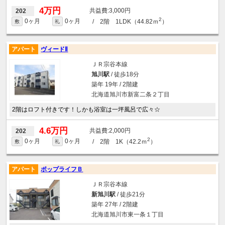
4万円
3,000円
202
2
0ヶ月
0ヶ月
/ 2階 1LDK（44.82ｍ
）
敷
礼
アパート
ヴィードⅡ
ＪＲ宗谷本線
旭川駅
/ 徒歩18分
築年 19年 / 2階建
北海道旭川市新富二条２丁目
2階はロフト付きです！しかも浴室は一坪風呂で広々☆
4.6万円
2,000円
202
2
0ヶ月
0ヶ月
/ 2階 1K（42.2ｍ
）
敷
礼
アパート
ポップライフＢ
ＪＲ宗谷本線
新旭川駅
/ 徒歩21分
築年 27年 / 2階建
北海道旭川市東一条１丁目