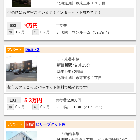
北海道旭川市東三条１１丁目
他の階にも空室ございます！インターネット無料です！
3万円
-
603
2
1ヶ月
0ヶ月
/ 6階 ワンルーム（32.7ｍ
）
敷
礼
アパート
Dio5・2
ＪＲ宗谷本線
新旭川駅
/ 徒歩15分
築年 9年 / 2階建
北海道旭川市東五条２丁目
都市ガスえこっと24＆ネット無料で経済的です♪
5.3万円
2,000円
103
2
0ヶ月
0ヶ月
/ 1階 1LDK（41.41ｍ
）
敷
礼
アパート
ビリーブグットⅣ
ＪＲ函館本線