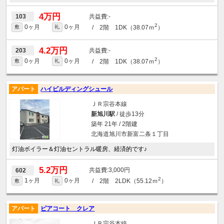
4万円
-
103
2
0ヶ月
0ヶ月
/ 2階 1DK（38.07ｍ
）
敷
礼
4.2万円
-
203
2
0ヶ月
0ヶ月
/ 2階 1DK（38.07ｍ
）
敷
礼
アパート
ハイビルディングシュール
ＪＲ宗谷本線
新旭川駅
/ 徒歩13分
築年 21年 / 2階建
北海道旭川市新富二条１丁目
灯油ボイラー＆灯油セントラル暖房、経済的です♪
5.2万円
3,000円
602
2
1ヶ月
0ヶ月
/ 2階 2LDK（55.12ｍ
）
敷
礼
アパート
ピアコート クレア
ＪＲ宗谷本線