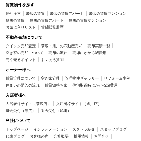
賃貸物件を探す
物件検索
帯広の賃貸
帯広の賃貸アパート
帯広の賃貸マンション
旭川の賃貸
旭川の賃貸アパート
旭川の賃貸マンション
お気に入りリスト
賃貸閲覧履歴
不動産売却について
クイック売却査定
帯広・旭川の不動産売却
売却実績一覧
空き家の売却について
売却の流れ
売却にかかる諸費用
高く売るポイント
よくある質問
オーナー様へ
賃貸管理について
空き家管理
管理物件ギャラリー
リフォーム事例
住まいの購入の流れ
賃貸vs持ち家
住宅取得時にかかる諸費用
入居者様へ
入居者様サイト（帯広店）
入居者様サイト（旭川店）
退去受付（帯広）
退去受付（旭川）
当社について
トップページ
インフォメーション
スタッフ紹介
スタッフブログ
代表ブログ
お客様の声
会社概要
採用情報
お問合せ