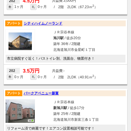
4.5万円
3,000円
202
2
1ヶ月
0ヶ月
/ 2階 2LDK（67.23ｍ
）
敷
礼
アパート
シティハイムノーランド
ＪＲ宗谷本線
旭川駅
/ 徒歩20分
築年 36年 / 2階建
北海道旭川市金星町１丁目
市立病院すぐ近く！バストイレ別、洗面台、物置付き！
3.5万円
-
202
2
0ヶ月
0ヶ月
/ 2階 2LDK（40.91ｍ
）
敷
礼
アパート
パークアベニュー新富
ＪＲ宗谷本線
新旭川駅
/ 徒歩17分
築年 25年 / 2階建
北海道旭川市新富三条１丁目
リフォーム済で綺麗です！エアコン設置相談可能です！