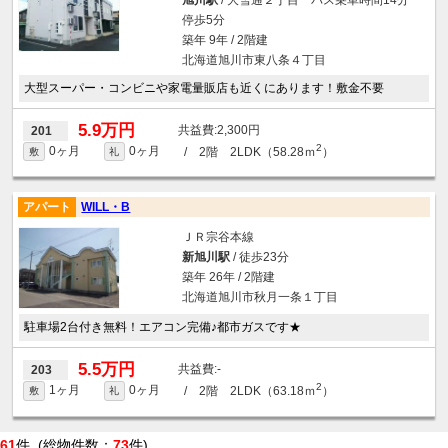
旭川駅
/ 大雪通２丁目 バス乗車時間14分
停歩5分
築年 9年 / 2階建
北海道旭川市東八条４丁目
大型スーパー・コンビニや家電量販店も近くにあります！敷金不要
5.9万円
2,300円
201
2
0ヶ月
0ヶ月
/ 2階 2LDK（58.28ｍ
）
敷
礼
アパート
WILL・B
ＪＲ宗谷本線
新旭川駅
/ 徒歩23分
築年 26年 / 2階建
北海道旭川市秋月一条１丁目
駐車場2台付き無料！エアコン完備♪都市ガスです★
5.5万円
-
203
2
1ヶ月
0ヶ月
/ 2階 2LDK（63.18ｍ
）
敷
礼
61
件 (総物件数：
73
件)