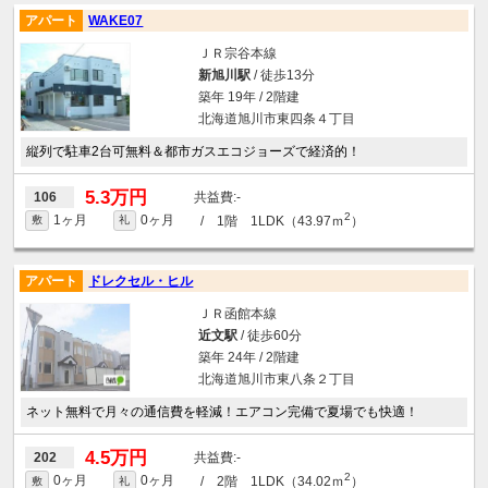
アパート
WAKE07
ＪＲ宗谷本線
新旭川駅
/ 徒歩13分
築年 19年 / 2階建
北海道旭川市東四条４丁目
縦列で駐車2台可無料＆都市ガスエコジョーズで経済的！
5.3万円
-
106
2
1ヶ月
0ヶ月
/ 1階 1LDK（43.97ｍ
）
敷
礼
アパート
ドレクセル・ヒル
ＪＲ函館本線
近文駅
/ 徒歩60分
築年 24年 / 2階建
北海道旭川市東八条２丁目
ネット無料で月々の通信費を軽減！エアコン完備で夏場でも快適！
4.5万円
-
202
2
0ヶ月
0ヶ月
/ 2階 1LDK（34.02ｍ
）
敷
礼