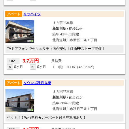
アパート
リラハイツ
ＪＲ宗谷本線
新旭川駅
/ 徒歩15分
築年 43年 / 2階建
北海道旭川市新富二条１丁目
TVドアフォンでセキュリティ面が安心！灯油FFストーブ完備！
3.7万円
-
102
2
0ヶ月
0ヶ月
/ 1階 1LDK（45.36ｍ
）
敷
礼
アパート
タウンズ秋月Ｃ棟
ＪＲ宗谷本線
新旭川駅
/ 徒歩21分
築年 28年 / 2階建
北海道旭川市秋月三条１丁目
ペット可！Wi-fi無料★カーポート付き駐車場あり！