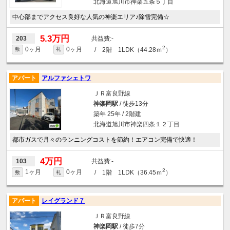
北海道旭川市神楽五条５丁目
中心部までアクセス良好な人気の神楽エリア♪除雪完備☆
5.3万円
-
203
2
0ヶ月
0ヶ月
/ 2階 1LDK（44.28ｍ
）
敷
礼
アパート
アルファシェトワ
ＪＲ富良野線
神楽岡駅
/ 徒歩13分
築年 25年 / 2階建
北海道旭川市神楽四条１２丁目
都市ガスで月々のランニングコストを節約！エアコン完備で快適！
4万円
-
103
2
1ヶ月
0ヶ月
/ 1階 1LDK（36.45ｍ
）
敷
礼
アパート
レイグランド７
ＪＲ富良野線
神楽岡駅
/ 徒歩7分