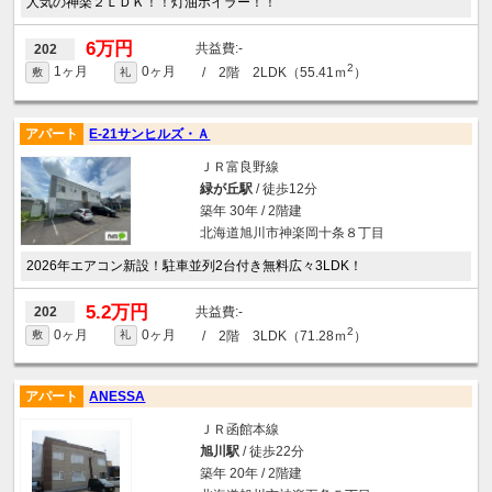
人気の神楽２ＬＤＫ！！灯油ボイラー！！
6万円
-
202
2
1ヶ月
0ヶ月
/ 2階 2LDK（55.41ｍ
）
敷
礼
アパート
E-21サンヒルズ・Ａ
ＪＲ富良野線
緑が丘駅
/ 徒歩12分
築年 30年 / 2階建
北海道旭川市神楽岡十条８丁目
2026年エアコン新設！駐車並列2台付き無料広々3LDK！
5.2万円
-
202
2
0ヶ月
0ヶ月
/ 2階 3LDK（71.28ｍ
）
敷
礼
アパート
ANESSA
ＪＲ函館本線
旭川駅
/ 徒歩22分
築年 20年 / 2階建