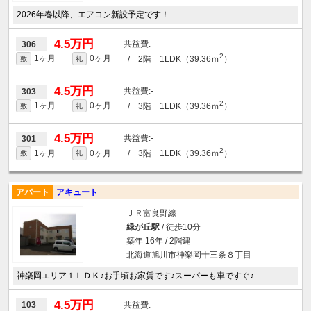
2026年春以降、エアコン新設予定です！
4.5万円
-
306
2
1ヶ月
0ヶ月
/ 2階 1LDK（39.36ｍ
）
敷
礼
4.5万円
-
303
2
1ヶ月
0ヶ月
/ 3階 1LDK（39.36ｍ
）
敷
礼
4.5万円
-
301
2
1ヶ月
0ヶ月
/ 3階 1LDK（39.36ｍ
）
敷
礼
アパート
アキュート
ＪＲ富良野線
緑が丘駅
/ 徒歩10分
築年 16年 / 2階建
北海道旭川市神楽岡十三条８丁目
神楽岡エリア１ＬＤＫ♪お手頃お家賃です♪スーパーも車ですぐ♪
4.5万円
-
103