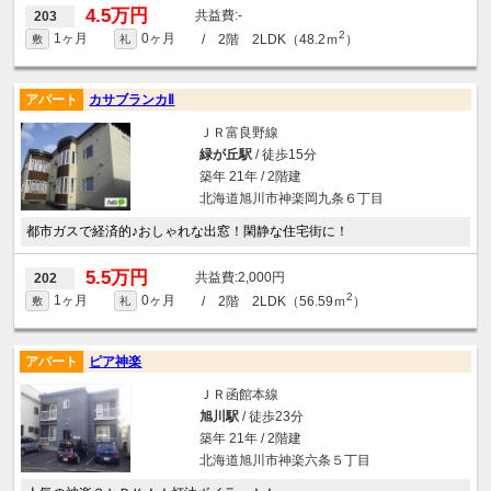
4.5万円
-
203
2
1ヶ月
0ヶ月
/ 2階 2LDK（48.2ｍ
）
敷
礼
アパート
カサブランカⅡ
ＪＲ富良野線
緑が丘駅
/ 徒歩15分
築年 21年 / 2階建
北海道旭川市神楽岡九条６丁目
都市ガスで経済的♪おしゃれな出窓！閑静な住宅街に！
5.5万円
2,000円
202
2
1ヶ月
0ヶ月
/ 2階 2LDK（56.59ｍ
）
敷
礼
アパート
ピア神楽
ＪＲ函館本線
旭川駅
/ 徒歩23分
築年 21年 / 2階建
北海道旭川市神楽六条５丁目