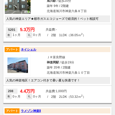
旭川駅
/ 徒歩20分
築年 9年 / 2階建
北海道旭川市神楽六条８丁目
人気の神楽エリア★都市ガスエコジョーズで経済的！ペット相談可
5.3万円
-
S201
2
1ヶ月
0ヶ月
/ 2階 1LDK（36.05ｍ
）
敷
礼
アパート
ネイシェル
ＪＲ富良野線
神楽岡駅
/ 徒歩19分
築年 35年 / 2階建
北海道旭川市神楽六条１０丁目
人気の神楽地区！エアコン付きで暑い夏も快適です！
4.4万円
1,000円
208
2
0ヶ月
0ヶ月
/ 2階 2LDK（53.32ｍ
）
敷
礼
アパート
ラメゾン神楽Ⅱ