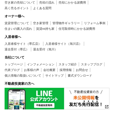
空き家の売却について
売却の流れ
売却にかかる諸費用
高く売るポイント
よくある質問
オーナー様へ
賃貸管理について
空き家管理
管理物件ギャラリー
リフォーム事例
住まいの購入の流れ
賃貸vs持ち家
住宅取得時にかかる諸費用
入居者様へ
入居者様サイト（帯広店）
入居者様サイト（旭川店）
退去受付（帯広）
退去受付（旭川）
当社について
トップページ
インフォメーション
スタッフ紹介
スタッフブログ
代表ブログ
お客様の声
会社概要
採用情報
お問合せ
個人情報の取扱いについて
サイトマップ
書式ダウンロード
不動産投資家の方へ