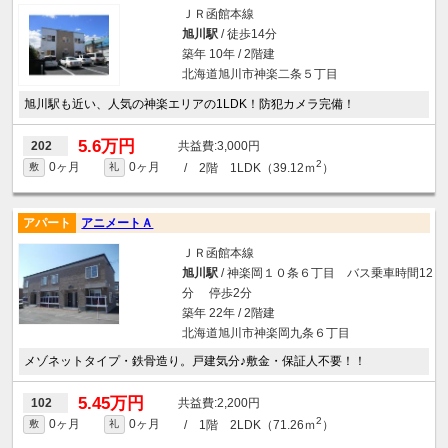
ＪＲ函館本線
旭川駅
/ 徒歩14分
築年 10年 / 2階建
北海道旭川市神楽二条５丁目
旭川駅も近い、人気の神楽エリアの1LDK！防犯カメラ完備！
5.6万円
3,000円
202
2
0ヶ月
0ヶ月
/ 2階 1LDK（39.12ｍ
）
敷
礼
アパート
アニメートＡ
ＪＲ函館本線
旭川駅
/ 神楽岡１０条６丁目 バス乗車時間12
分 停歩2分
築年 22年 / 2階建
北海道旭川市神楽岡九条６丁目
メゾネットタイプ・鉄骨造り。戸建気分♪敷金・保証人不要！！
5.45万円
2,200円
102
2
0ヶ月
0ヶ月
/ 1階 2LDK（71.26ｍ
）
敷
礼