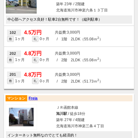
築年 23年 / 2階建
北海道旭川市神楽六条１３丁目
中心部へアクセス良好！駐車2台無料です！（縦列駐車）
4.5万円
3,000円
102
2
1ヶ月
0ヶ月
/ 1階 2LDK（55.08ｍ
）
敷
礼
4.8万円
3,000円
202
2
1ヶ月
0ヶ月
/ 2階 2LDK（55.08ｍ
）
敷
礼
4.8万円
3,000円
201
2
1ヶ月
0ヶ月
/ 2階 2LDK（51.73ｍ
）
敷
礼
マンション
Freia
ＪＲ函館本線
旭川駅
/ 徒歩18分
築年 27年 / 4階建
北海道旭川市神楽三条４丁目
インターネット無料なのでとても経済的！