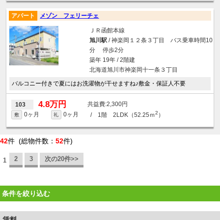
アパート
メゾン フェリーチェ
ＪＲ函館本線
旭川駅
/ 神楽岡１２条３丁目 バス乗車時間10
分 停歩2分
築年 19年 / 2階建
北海道旭川市神楽岡十一条３丁目
バルコニー付きで夏にはお洗濯物が干せますね♪敷金・保証人不要
4.8万円
2,300円
103
2
0ヶ月
0ヶ月
/ 1階 2LDK（52.25ｍ
）
敷
礼
42
件 (総物件数：
52
件)
2
3
次の20件>>
1
条件を絞り込む
賃料