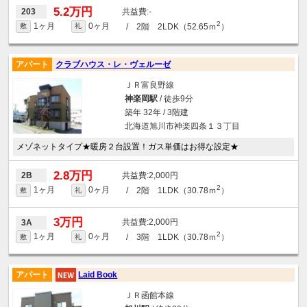
5.2万円
-
203
2
1ヶ月
0ヶ月
/ 2階 2LDK（52.65ｍ
）
敷
礼
アパート
クラブハウス・レ・ヴェルーゼ
ＪＲ富良野線
神楽岡駅
/ 徒歩9分
築年 32年 / 3階建
北海道旭川市神楽四条１３丁目
メゾネットタイプ★暖房２台設置！ガス単価はお得な設定★
2.8万円
2,000円
2B
2
1ヶ月
0ヶ月
/ 2階 1LDK（30.78ｍ
）
敷
礼
3万円
2,000円
3A
2
1ヶ月
0ヶ月
/ 3階 1LDK（30.78ｍ
）
敷
礼
アパート
Laid Book
ＪＲ函館本線