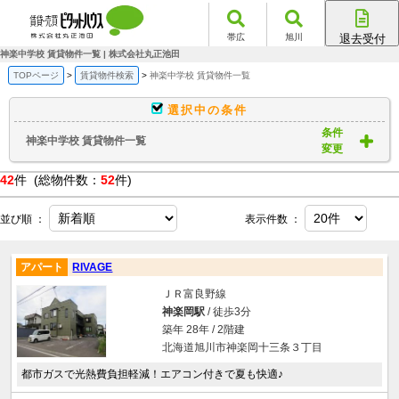
帯広
旭川
退去受付
帯広店
神楽中学校 賃貸物件一覧 | 株式会社丸正池田
旭川店
TOPページ
賃貸物件検索
神楽中学校 賃貸物件一覧
選択中の条件
条件
神楽中学校 賃貸物件一覧
変更
42
件 (総物件数：
52
件)
並び順 ：
表示件数 ：
アパート
RIVAGE
ＪＲ富良野線
神楽岡駅
/ 徒歩3分
築年 28年 / 2階建
北海道旭川市神楽岡十三条３丁目
都市ガスで光熱費負担軽減！エアコン付きで夏も快適♪