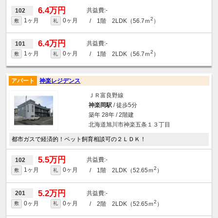
6.4万円
-
102
2
1ヶ月
0ヶ月
/ 1階 2LDK（56.7ｍ
）
敷
礼
6.4万円
-
101
2
1ヶ月
0ヶ月
/ 1階 2LDK（56.7ｍ
）
敷
礼
アパート
神楽レジデンス
ＪＲ富良野線
神楽岡駅
/ 徒歩5分
築年 28年 / 2階建
北海道旭川市神楽五条１３丁目
都市ガスで経済的！ペット飼育相談可の２ＬＤＫ！
5.5万円
-
102
2
1ヶ月
0ヶ月
/ 1階 2LDK（52.65ｍ
）
敷
礼
5.2万円
-
201
2
0ヶ月
0ヶ月
/ 2階 2LDK（52.65ｍ
）
敷
礼