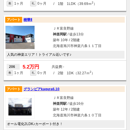
2
1ヶ月
0ヶ月
/ 1階 1LDK（39.69ｍ
）
敷
礼
アパート
樹華Ⅱ
ＪＲ富良野線
神楽岡駅
/ 徒歩13分
築年 10年 / 2階建
北海道旭川市神楽六条１１丁目
人気の神楽エリア！トライアル近いです♪
5.2万円
-
206
2
1ヶ月
0ヶ月
/ 2階 1DK（32.27ｍ
）
敷
礼
アパート
グランピアkagura6.10
ＪＲ富良野線
神楽岡駅
/ 徒歩16分
築年 12年 / 2階建
北海道旭川市神楽六条１０丁目
オール電化2LDK♪カーポート付き！