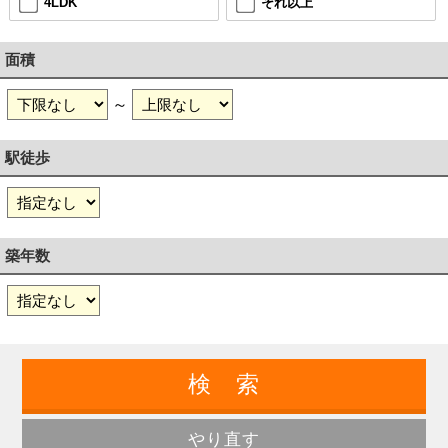
4LDK
それ以上
面積
～
駅徒歩
築年数