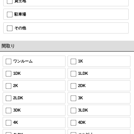
貸土地
駐車場
その他
間取り
ワンルーム
1K
1DK
1LDK
2K
2DK
2LDK
3K
3DK
3LDK
4K
4DK