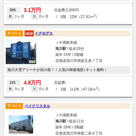
3.1万円
2,000円
305
2
1ヶ月
0ヶ月
/ 3階 1DK（27.41ｍ
）
敷
礼
アパート
イグゼグス
ＪＲ函館本線
旭川駅
/ 徒歩19分
築年 25年 / 2階建
北海道旭川市神楽五条７丁目
旭川大雪アリーナが目の前！！人気の神楽地区♪ネット無料！
4.8万円
-
101
2
0ヶ月
0ヶ月
/ 1階 1LDK（47.18ｍ
）
敷
礼
アパート
ベイクリスタル
ＪＲ函館本線
旭川駅
/ 徒歩11分
築年 28年 / 3階建
北海道旭川市神楽二条８丁目