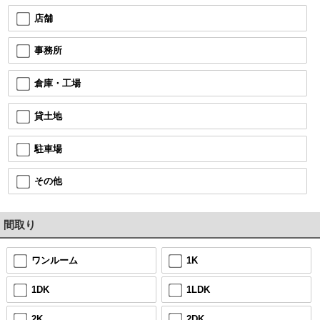
店舗
事務所
倉庫・工場
貸土地
駐車場
その他
間取り
ワンルーム
1K
1DK
1LDK
2K
2DK