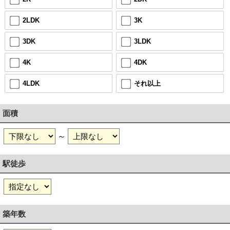
2LDK
3K
3DK
3LDK
4K
4DK
4LDK
それ以上
面積
～
駅徒歩
築年数