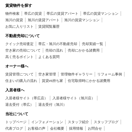
賃貸物件を探す
物件検索
帯広の賃貸
帯広の賃貸アパート
帯広の賃貸マンション
旭川の賃貸
旭川の賃貸アパート
旭川の賃貸マンション
お気に入りリスト
賃貸閲覧履歴
不動産売却について
クイック売却査定
帯広・旭川の不動産売却
売却実績一覧
空き家の売却について
売却の流れ
売却にかかる諸費用
高く売るポイント
よくある質問
オーナー様へ
賃貸管理について
空き家管理
管理物件ギャラリー
リフォーム事例
住まいの購入の流れ
賃貸vs持ち家
住宅取得時にかかる諸費用
入居者様へ
入居者様サイト（帯広店）
入居者様サイト（旭川店）
退去受付（帯広）
退去受付（旭川）
当社について
トップページ
インフォメーション
スタッフ紹介
スタッフブログ
代表ブログ
お客様の声
会社概要
採用情報
お問合せ