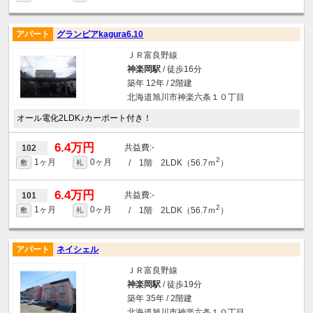
アパート
グランピアkagura6.10
ＪＲ富良野線
神楽岡駅
/ 徒歩16分
築年 12年 / 2階建
北海道旭川市神楽六条１０丁目
オール電化2LDK♪カーポート付き！
6.4万円
-
102
2
1ヶ月
0ヶ月
/ 1階 2LDK（56.7ｍ
）
敷
礼
6.4万円
-
101
2
1ヶ月
0ヶ月
/ 1階 2LDK（56.7ｍ
）
敷
礼
アパート
ネイシェル
ＪＲ富良野線
神楽岡駅
/ 徒歩19分
築年 35年 / 2階建
北海道旭川市神楽六条１０丁目