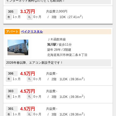
インターネット無料なのでとても経済的！
3.1万円
2,000円
305
2
1ヶ月
0ヶ月
/ 3階 1DK（27.41ｍ
）
敷
礼
アパート
ベイクリスタル
ＪＲ函館本線
旭川駅
/ 徒歩11分
築年 28年 / 3階建
北海道旭川市神楽二条８丁目
2026年春以降、エアコン新設予定です！
4.5万円
-
306
2
1ヶ月
0ヶ月
/ 2階 1LDK（39.36ｍ
）
敷
礼
4.5万円
-
303
2
1ヶ月
0ヶ月
/ 3階 1LDK（39.36ｍ
）
敷
礼
4.5万円
-
301
2
1ヶ月
0ヶ月
/ 3階 1LDK（39.36ｍ
）
敷
礼