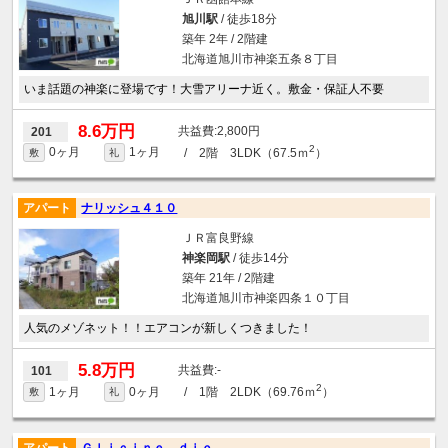
旭川駅
/ 徒歩18分
築年 2年 / 2階建
北海道旭川市神楽五条８丁目
いま話題の神楽に登場です！大雪アリーナ近く。敷金・保証人不要
8.6万円
2,800円
201
2
0ヶ月
1ヶ月
/ 2階 3LDK（67.5ｍ
）
敷
礼
アパート
ナリッシュ４１０
ＪＲ富良野線
神楽岡駅
/ 徒歩14分
築年 21年 / 2階建
北海道旭川市神楽四条１０丁目
人気のメゾネット！！エアコンが新しくつきました！
5.8万円
-
101
2
1ヶ月
0ヶ月
/ 1階 2LDK（69.76ｍ
）
敷
礼
アパート
Ｇｌｉｃｉｎｅ ｄｉｏ