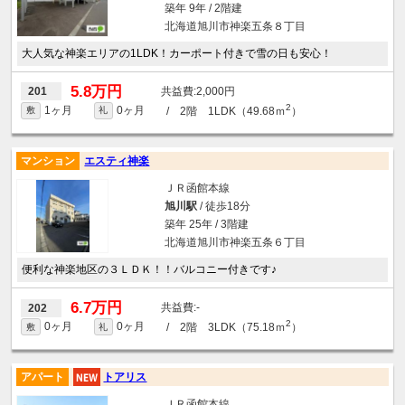
築年 9年 / 2階建
北海道旭川市神楽五条８丁目
大人気な神楽エリアの1LDK！カーポート付きで雪の日も安心！
5.8万円
2,000円
201
2
1ヶ月
0ヶ月
/ 2階 1LDK（49.68ｍ
）
敷
礼
マンション
エスティ神楽
ＪＲ函館本線
旭川駅
/ 徒歩18分
築年 25年 / 3階建
北海道旭川市神楽五条６丁目
便利な神楽地区の３ＬＤＫ！！バルコニー付きです♪
6.7万円
-
202
2
0ヶ月
0ヶ月
/ 2階 3LDK（75.18ｍ
）
敷
礼
アパート
トアリス
ＪＲ函館本線