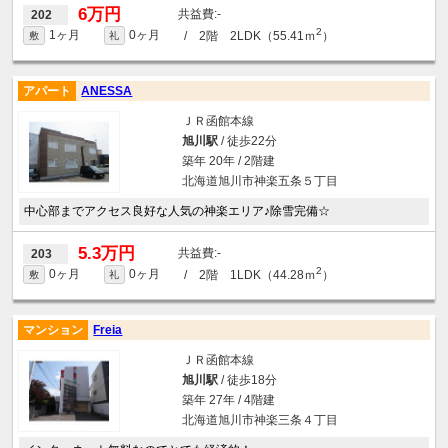
6万円
-
202
2
1ヶ月
0ヶ月
/ 2階 2LDK（55.41ｍ
）
敷
礼
アパート
ANESSA
ＪＲ函館本線
旭川駅
/ 徒歩22分
築年 20年 / 2階建
北海道旭川市神楽五条５丁目
中心部までアクセス良好な人気の神楽エリア♪除雪完備☆
5.3万円
-
203
2
0ヶ月
0ヶ月
/ 2階 1LDK（44.28ｍ
）
敷
礼
マンション
Freia
ＪＲ函館本線
旭川駅
/ 徒歩18分
築年 27年 / 4階建
北海道旭川市神楽三条４丁目