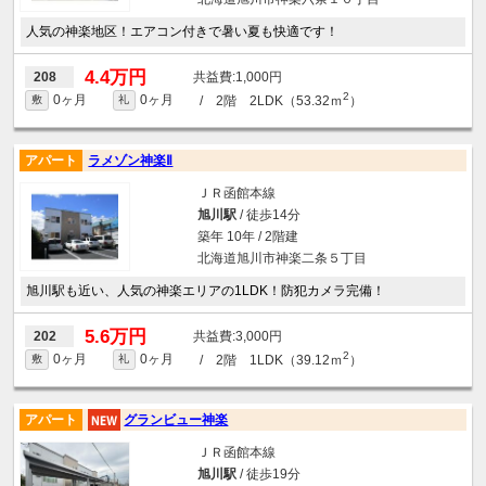
人気の神楽地区！エアコン付きで暑い夏も快適です！
4.4万円
1,000円
208
2
0ヶ月
0ヶ月
/ 2階 2LDK（53.32ｍ
）
敷
礼
アパート
ラメゾン神楽Ⅱ
ＪＲ函館本線
旭川駅
/ 徒歩14分
築年 10年 / 2階建
北海道旭川市神楽二条５丁目
旭川駅も近い、人気の神楽エリアの1LDK！防犯カメラ完備！
5.6万円
3,000円
202
2
0ヶ月
0ヶ月
/ 2階 1LDK（39.12ｍ
）
敷
礼
アパート
グランビュー神楽
ＪＲ函館本線
旭川駅
/ 徒歩19分