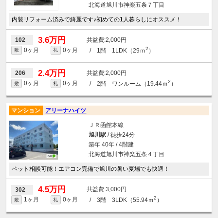
北海道旭川市神楽五条７丁目
内装リフォーム済みで綺麗です♪初めての1人暮らしにオススメ！
3.6万円
2,000円
102
2
0ヶ月
0ヶ月
/ 1階 1LDK（29ｍ
）
敷
礼
2.4万円
2,000円
206
2
0ヶ月
0ヶ月
/ 2階 ワンルーム（19.44ｍ
）
敷
礼
マンション
アリーナハイツ
ＪＲ函館本線
旭川駅
/ 徒歩24分
築年 40年 / 4階建
北海道旭川市神楽五条４丁目
ペット相談可能！エアコン完備で旭川の暑い夏場でも快適！
4.5万円
3,000円
302
2
1ヶ月
0ヶ月
/ 3階 3LDK（55.94ｍ
）
敷
礼