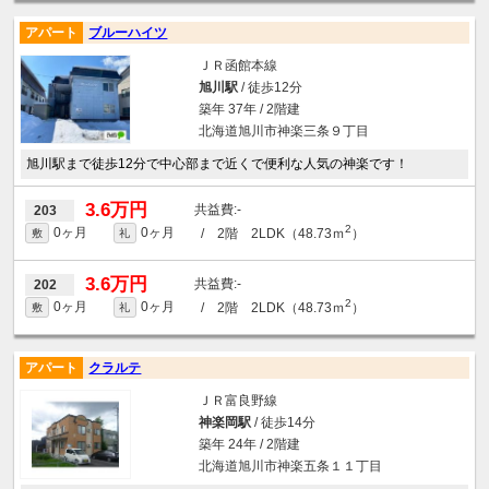
アパート
ブルーハイツ
ＪＲ函館本線
旭川駅
/ 徒歩12分
築年 37年 / 2階建
北海道旭川市神楽三条９丁目
旭川駅まで徒歩12分で中心部まで近くで便利な人気の神楽です！
3.6万円
-
203
2
0ヶ月
0ヶ月
/ 2階 2LDK（48.73ｍ
）
敷
礼
3.6万円
-
202
2
0ヶ月
0ヶ月
/ 2階 2LDK（48.73ｍ
）
敷
礼
アパート
クラルテ
ＪＲ富良野線
神楽岡駅
/ 徒歩14分
築年 24年 / 2階建
北海道旭川市神楽五条１１丁目