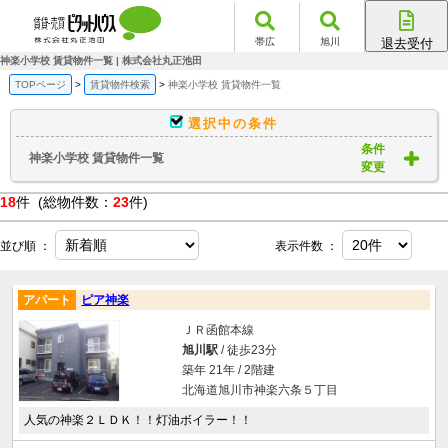
帯広
旭川
退去受付
帯広店
神楽小学校 賃貸物件一覧 | 株式会社丸正池田
旭川店
TOPページ
賃貸物件検索
神楽小学校 賃貸物件一覧
選択中の条件
条件
神楽小学校 賃貸物件一覧
変更
18
件 (総物件数：
23
件)
並び順 ：
表示件数 ：
アパート
ピア神楽
ＪＲ函館本線
旭川駅
/ 徒歩23分
築年 21年 / 2階建
北海道旭川市神楽六条５丁目
人気の神楽２ＬＤＫ！！灯油ボイラー！！