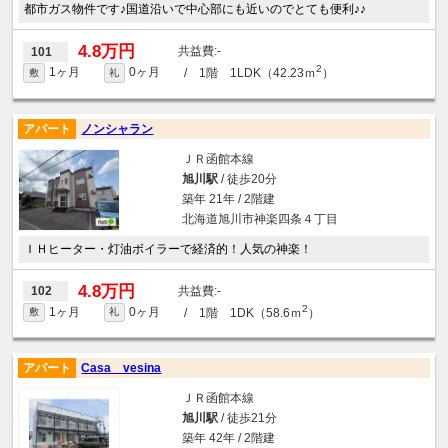
都市ガス物件です♪国道沿いで中心部にも近いのでとても便利♪♪
4.8万円
-
101
2
1ヶ月
0ヶ月
/ 1階 1LDK（42.23ｍ
）
敷
礼
アパート
ノンシャラン
ＪＲ函館本線
旭川駅
/ 徒歩20分
築年 21年 / 2階建
北海道旭川市神楽四条４丁目
ＩＨヒーター・灯油ボイラーで経済的！人気の神楽！
4.8万円
-
102
2
1ヶ月
0ヶ月
/ 1階 1DK（58.6ｍ
）
敷
礼
アパート
Casa vesina
ＪＲ函館本線
旭川駅
/ 徒歩21分
築年 42年 / 2階建