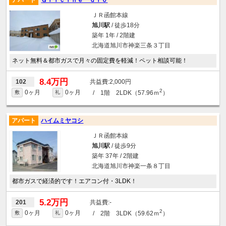
ＪＲ函館本線
旭川駅
/ 徒歩18分
築年 1年 / 2階建
北海道旭川市神楽三条３丁目
ネット無料＆都市ガスで月々の固定費を軽減！ペット相談可能！
8.4万円
2,000円
102
2
0ヶ月
0ヶ月
/ 1階 2LDK（57.96ｍ
）
敷
礼
アパート
ハイムミヤコシ
ＪＲ函館本線
旭川駅
/ 徒歩9分
築年 37年 / 2階建
北海道旭川市神楽一条８丁目
都市ガスで経済的です！エアコン付・3LDK！
5.2万円
-
201
2
0ヶ月
0ヶ月
/ 2階 3LDK（59.62ｍ
）
敷
礼