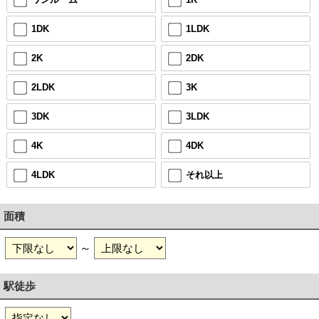
1DK
1LDK
2K
2DK
2LDK
3K
3DK
3LDK
4K
4DK
4LDK
それ以上
面積
～
駅徒歩