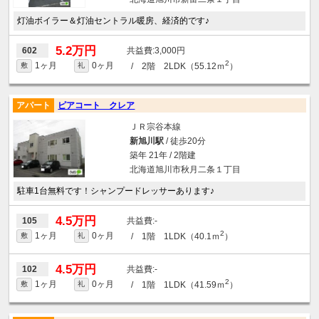
灯油ボイラー＆灯油セントラル暖房、経済的です♪
5.2万円
3,000円
602
2
1ヶ月
0ヶ月
/ 2階 2LDK（55.12ｍ
）
敷
礼
アパート
ピアコート クレア
ＪＲ宗谷本線
新旭川駅
/ 徒歩20分
築年 21年 / 2階建
北海道旭川市秋月二条１丁目
駐車1台無料です！シャンプードレッサーあります♪
4.5万円
-
105
2
1ヶ月
0ヶ月
/ 1階 1LDK（40.1ｍ
）
敷
礼
4.5万円
-
102
2
1ヶ月
0ヶ月
/ 1階 1LDK（41.59ｍ
）
敷
礼