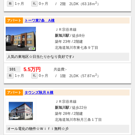
2
1ヶ月
0ヶ月
/ 2階 2LDK（63.18ｍ
）
敷
礼
アパート
トーワ東7条 A棟
ＪＲ宗谷本線
新旭川駅
/ 徒歩8分
築年 23年 / 2階建
北海道旭川市東七条９丁目
人気の東地区☆日当たりかなり良好です♪
5.5万円
-
101
2
1ヶ月
0ヶ月
/ 1階 2LDK（57.87ｍ
）
敷
礼
アパート
タウンズ秋月Ａ棟
ＪＲ宗谷本線
新旭川駅
/ 徒歩22分
築年 28年 / 2階建
北海道旭川市秋月三条１丁目
オール電化の物件☆Ｗｉｆｉ無料☆彡