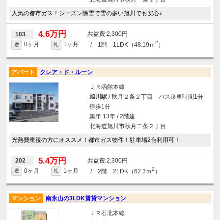
人気の都市ガス！シーズン除雪で雪の多い旭川でも安心♪
4.6万円
2,300円
103
2
0ヶ月
1ヶ月
/ 1階 1LDK（48.19ｍ
）
敷
礼
アパート
クレア・ド・ルーン
ＪＲ函館本線
旭川駅
/ 秋月２条２丁目 バス乗車時間1分
停歩1分
築年 13年 / 2階建
北海道旭川市秋月二条２丁目
光熱費重視の方にオススメ！都市ガス物件！駐車場2台利用可！
5.4万円
2,300円
202
2
0ヶ月
1ヶ月
/ 2階 2LDK（62.3ｍ
）
敷
礼
マンション
南永山の3LDK賃貸マンション
ＪＲ石北本線