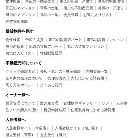
物件検索
帯広の不動産売買
帯広の新築一戸建て
帯広の中古住宅
帯広のマンション
帯広の土地
旭川の不動産売買
旭川の一戸建て
旭川のマンション
旭川の土地
会員登録
お気に入りリスト
売買閲覧履歴
賃貸物件を探す
物件検索
帯広の賃貸
帯広の賃貸アパート
帯広の賃貸マンション
旭川の賃貸
旭川の賃貸アパート
旭川の賃貸マンション
お気に入りリスト
賃貸閲覧履歴
不動産売却について
クイック売却査定
帯広・旭川の不動産売却
売却実績一覧
空き家の売却について
売却の流れ
売却にかかる諸費用
高く売るポイント
よくある質問
オーナー様へ
賃貸管理について
空き家管理
管理物件ギャラリー
リフォーム事例
住まいの購入の流れ
賃貸vs持ち家
住宅取得時にかかる諸費用
入居者様へ
入居者様サイト（帯広店）
入居者様サイト（旭川店）
退去受付（帯広）
退去受付（旭川）