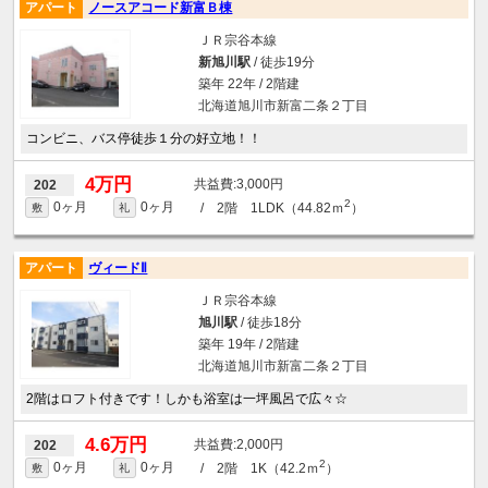
アパート
ノースアコード新富Ｂ棟
ＪＲ宗谷本線
新旭川駅
/ 徒歩19分
築年 22年 / 2階建
北海道旭川市新富二条２丁目
コンビニ、バス停徒歩１分の好立地！！
4万円
3,000円
202
2
0ヶ月
0ヶ月
/ 2階 1LDK（44.82ｍ
）
敷
礼
アパート
ヴィードⅡ
ＪＲ宗谷本線
旭川駅
/ 徒歩18分
築年 19年 / 2階建
北海道旭川市新富二条２丁目
2階はロフト付きです！しかも浴室は一坪風呂で広々☆
4.6万円
2,000円
202
2
0ヶ月
0ヶ月
/ 2階 1K（42.2ｍ
）
敷
礼