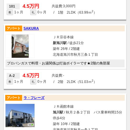
4.5万円
3,000円
101
2
1ヶ月
0ヶ月
/ 1階 2LDK（63.99ｍ
）
敷
礼
アパート
SAKURA
ＪＲ宗谷本線
新旭川駅
/ 徒歩21分
築年 26年 / 2階建
北海道旭川市秋月三条１丁目
プロパンガスで料理・お湯関係は灯油ボイラーです★2階の角部屋
4.5万円
-
A-2
2
1ヶ月
0ヶ月
/ 2階 2LDK（51.03ｍ
）
敷
礼
アパート
ラ・フレーズ
ＪＲ函館本線
旭川駅
/ 秋月２条２丁目 バス乗車時間15分
停歩4分
築年 10年 / 2階建
北海道旭川市秋月一条１丁目