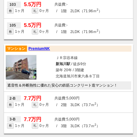
5.5万円
-
103
2
1ヶ月
0ヶ月
/ 1階 2LDK（71.96ｍ
）
敷
礼
5.5万円
-
105
2
1ヶ月
0ヶ月
/ 1階 2LDK（71.96ｍ
）
敷
礼
マンション
PremiumNK
ＪＲ宗谷本線
新旭川駅
/ 徒歩9分
築年 20年 / 3階建
北海道旭川市東六条８丁目
遮音性＆外断熱性に優れた安心の鉄筋コンクリート造マンション！
7.7万円
5,000円
2-B
2
1ヶ月
0ヶ月
/ 2階 3LDK（73.7ｍ
）
敷
礼
7.7万円
5,000円
3-B
2
1ヶ月
0ヶ月
/ 3階 3LDK（73.7ｍ
）
敷
礼