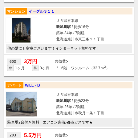
マンション
イーグル３１１
ＪＲ宗谷本線
新旭川駅
/ 徒歩16分
築年 34年 / 7階建
北海道旭川市東三条１１丁目
他の階にも空室ございます！インターネット無料です！
3万円
-
603
2
1ヶ月
0ヶ月
/ 6階 ワンルーム（32.7ｍ
）
敷
礼
アパート
WILL・B
ＪＲ宗谷本線
新旭川駅
/ 徒歩23分
築年 26年 / 2階建
北海道旭川市秋月一条１丁目
駐車場2台付き無料！エアコン完備♪都市ガスです★
5.5万円
-
203