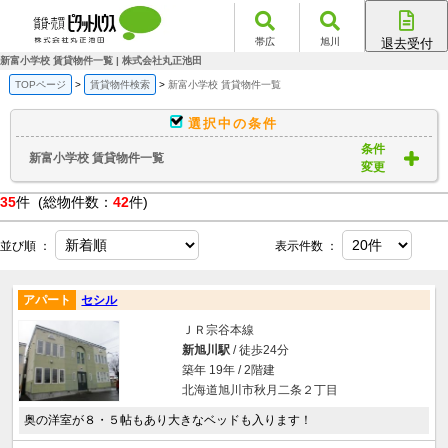
帯広
旭川
退去受付
帯広店
新富小学校 賃貸物件一覧 | 株式会社丸正池田
旭川店
TOPページ
賃貸物件検索
新富小学校 賃貸物件一覧
選択中の条件
条件
新富小学校 賃貸物件一覧
変更
35
件 (総物件数：
42
件)
並び順 ：
表示件数 ：
アパート
セシル
ＪＲ宗谷本線
新旭川駅
/ 徒歩24分
築年 19年 / 2階建
北海道旭川市秋月二条２丁目
奥の洋室が８・５帖もあり大きなベッドも入ります！