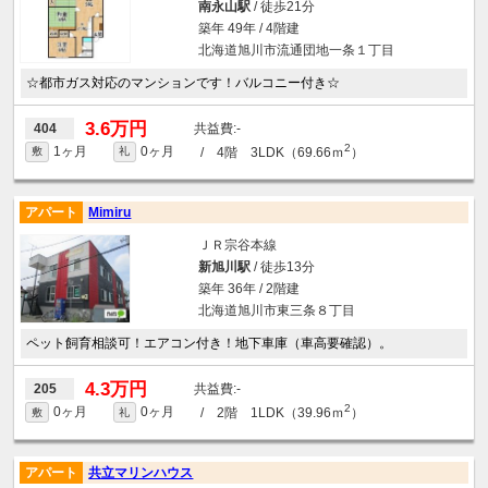
南永山駅
/ 徒歩21分
築年 49年 / 4階建
北海道旭川市流通団地一条１丁目
☆都市ガス対応のマンションです！バルコニー付き☆
3.6万円
-
404
2
1ヶ月
0ヶ月
/ 4階 3LDK（69.66ｍ
）
敷
礼
アパート
Mimiru
ＪＲ宗谷本線
新旭川駅
/ 徒歩13分
築年 36年 / 2階建
北海道旭川市東三条８丁目
ペット飼育相談可！エアコン付き！地下車庫（車高要確認）。
4.3万円
-
205
2
0ヶ月
0ヶ月
/ 2階 1LDK（39.96ｍ
）
敷
礼
アパート
共立マリンハウス