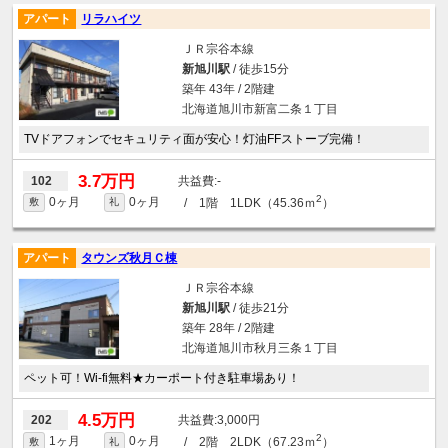
アパート
リラハイツ
ＪＲ宗谷本線
新旭川駅
/ 徒歩15分
築年 43年 / 2階建
北海道旭川市新富二条１丁目
TVドアフォンでセキュリティ面が安心！灯油FFストーブ完備！
3.7万円
-
102
2
0ヶ月
0ヶ月
/ 1階 1LDK（45.36ｍ
）
敷
礼
アパート
タウンズ秋月Ｃ棟
ＪＲ宗谷本線
新旭川駅
/ 徒歩21分
築年 28年 / 2階建
北海道旭川市秋月三条１丁目
ペット可！Wi-fi無料★カーポート付き駐車場あり！
4.5万円
3,000円
202
2
1ヶ月
0ヶ月
/ 2階 2LDK（67.23ｍ
）
敷
礼