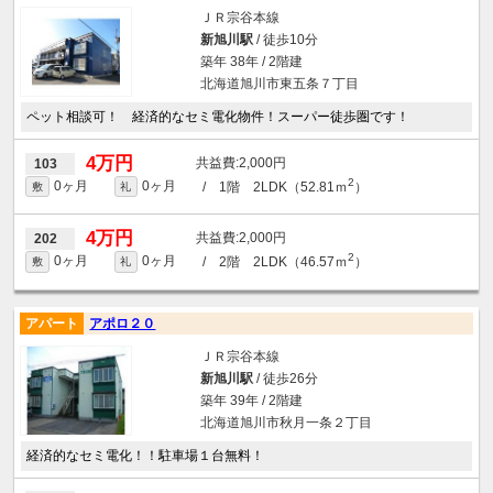
ＪＲ宗谷本線
新旭川駅
/ 徒歩10分
築年 38年 / 2階建
北海道旭川市東五条７丁目
ペット相談可！ 経済的なセミ電化物件！スーパー徒歩圏です！
4万円
2,000円
103
2
0ヶ月
0ヶ月
/ 1階 2LDK（52.81ｍ
）
敷
礼
4万円
2,000円
202
2
0ヶ月
0ヶ月
/ 2階 2LDK（46.57ｍ
）
敷
礼
アパート
アポロ２０
ＪＲ宗谷本線
新旭川駅
/ 徒歩26分
築年 39年 / 2階建
北海道旭川市秋月一条２丁目
経済的なセミ電化！！駐車場１台無料！