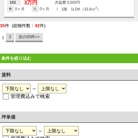
3万円
3,000円
102
2
0ヶ月
0ヶ月
/ 1階 1LDK（33.8ｍ
）
敷
礼
35
件 (総物件数：
42
件)
2
次の20件>>
1
条件を絞り込む
賃料
～
管理費込みで検索
坪単価
～