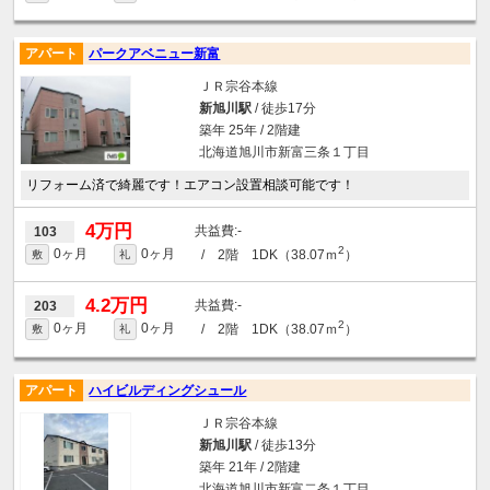
アパート
パークアベニュー新富
ＪＲ宗谷本線
新旭川駅
/ 徒歩17分
築年 25年 / 2階建
北海道旭川市新富三条１丁目
リフォーム済で綺麗です！エアコン設置相談可能です！
4万円
-
103
2
0ヶ月
0ヶ月
/ 2階 1DK（38.07ｍ
）
敷
礼
4.2万円
-
203
2
0ヶ月
0ヶ月
/ 2階 1DK（38.07ｍ
）
敷
礼
アパート
ハイビルディングシュール
ＪＲ宗谷本線
新旭川駅
/ 徒歩13分
築年 21年 / 2階建
北海道旭川市新富二条１丁目