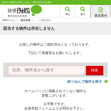
該当する物件は存在しません｜株式会社丸正池田
帯広
旭川
退去受付
-
帯広店
TOPページ
>
物件検索
>
ご成約済み
旭川店
該当する物件は存在しません
お探しの物件はご成約済みとなっております。
下記にて再建策をお願いたします。
検索
絞り込んで物件を探す
ホームページに掲載されていない物件も
多数ございます。
お手数ですが、
会員登録フォームよりお問合せ下さい。