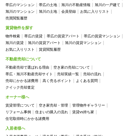
帯広のマンション
帯広の土地
旭川の不動産情報
旭川の一戸建て
旭川のマンション
旭川の土地
会員登録
お気に入りリスト
売買閲覧履歴
賃貸物件を探す
物件検索
帯広の賃貸
帯広の賃貸アパート
帯広の賃貸マンション
旭川の賃貸
旭川の賃貸アパート
旭川の賃貸マンション
お気に入りリスト
賃貸閲覧履歴
不動産売却について
不動産売却で選ばれる理由
空き家の売却について
帯広・旭川不動産売却サイト
売却実績一覧
売却の流れ
売却にかかる諸費用
高く売るポイント
よくある質問
クイック売却査定
オーナー様へ
賃貸管理について
空き家売却・管理
管理物件ギャラリー
リフォーム事例
住まいの購入の流れ
賃貸vs持ち家
住宅取得時にかかる諸費用
入居者様へ