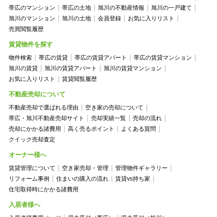
帯広のマンション
帯広の土地
旭川の不動産情報
旭川の一戸建て
旭川のマンション
旭川の土地
会員登録
お気に入りリスト
売買閲覧履歴
賃貸物件を探す
物件検索
帯広の賃貸
帯広の賃貸アパート
帯広の賃貸マンション
旭川の賃貸
旭川の賃貸アパート
旭川の賃貸マンション
お気に入りリスト
賃貸閲覧履歴
不動産売却について
不動産売却で選ばれる理由
空き家の売却について
帯広・旭川不動産売却サイト
売却実績一覧
売却の流れ
売却にかかる諸費用
高く売るポイント
よくある質問
クイック売却査定
オーナー様へ
賃貸管理について
空き家売却・管理
管理物件ギャラリー
リフォーム事例
住まいの購入の流れ
賃貸vs持ち家
住宅取得時にかかる諸費用
入居者様へ