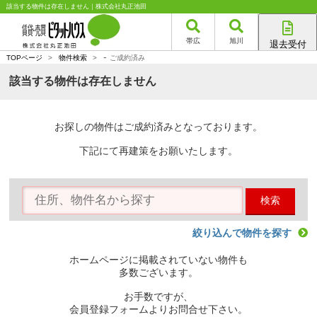
該当する物件は存在しません｜株式会社丸正池田
帯広
旭川
退去受付
-
帯広店
TOPページ
>
物件検索
>
ご成約済み
旭川店
該当する物件は存在しません
お探しの物件はご成約済みとなっております。
下記にて再建策をお願いたします。
検索
絞り込んで物件を探す
ホームページに掲載されていない物件も
多数ございます。
お手数ですが、
会員登録フォームよりお問合せ下さい。