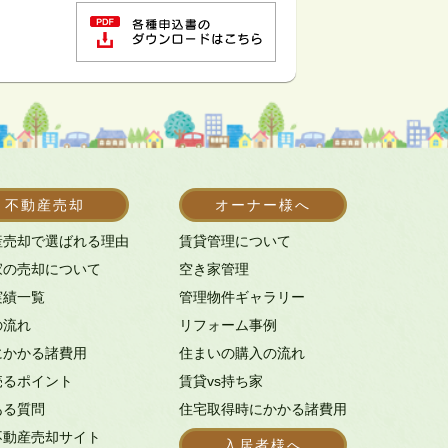
不動産売却
オーナー様へ
産売却で選ばれる理由
賃貸管理について
家の売却について
空き家管理
実績一覧
管理物件ギャラリー
の流れ
リフォーム事例
にかかる諸費用
住まいの購入の流れ
売るポイント
賃貸vs持ち家
ある質問
住宅取得時にかかる諸費用
不動産売却サイト
入居者様へ