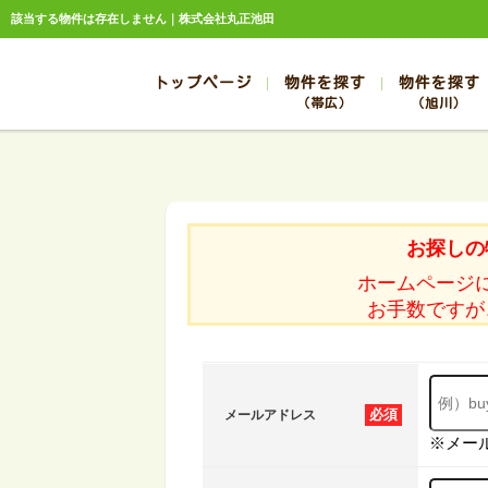
該当する物件は存在しません｜株式会社丸正池田
トップページ
物件を探す
物件を探す
（帯広）
（旭川）
総合お問合せ
お知らせ
賃貸管理について
選ばれる理由
管理のお問合せ
スタッフ紹介
帯広
旭川
帯広
旭川
お探しの
帯広
旭川
ホームページ
帯広
旭川
お手数ですが
帯広
旭川
必須
メールアドレス
※メー