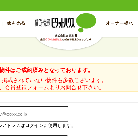
家を売る
オーナー様へ
売買
売買
売却実績一覧
空き家管理
スタッフブログ
売却のお問合せ
管理物件ギャラリー
売却のご相談
入居者様ページ
お客様の声
不動産売却査定
リフォーム
の売買物件一覧
の売買物件一覧
帯広の1000万円以下
旭川の1000万円以下
帯広の賃貸物件
旭川の賃貸物件
の新築一戸建て
の新築一戸建て
帯広の1000万～2000万円
旭川の1000万～2000万円
帯広の賃貸アパ
旭川の賃貸アパ
物件はご成約済みとなっております。
の中古一戸建て
の中古一戸建て
帯広の2000万～3000万円
旭川の2000万～3000万円
帯広の賃貸マン
旭川の賃貸マン
に掲載されていない物件も多数ございます。
の土地
の土地
帯広の3000万～4000万円
旭川の3000万～4000万円
帯広の賃貸一戸
旭川の賃貸一戸
、会員登録フォームよりお問合せ下さい。
の中古マンション
の中古マンション
帯広の4000万以上
旭川の4000万以上
帯広の賃貸事務
旭川の賃貸事務
ルアドレスはログインに使用します。