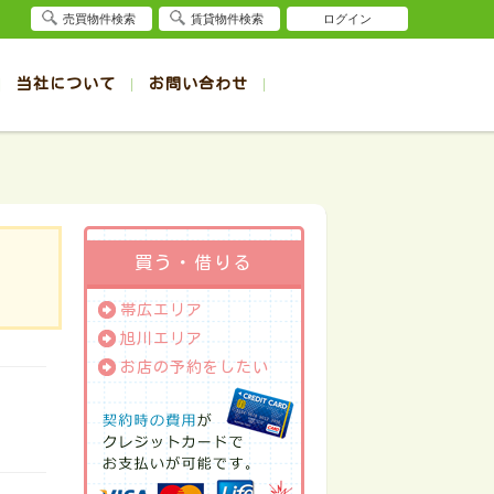
売買物件検索
賃貸物件検索
ログイン
当社について
お問い合わせ
賃貸
賃貸
サイト
事例
退去受付（帯広店）
会社概要
クイック売却査定
お問合せ
退去受付（旭川店）
採用情報
一覧
一覧
帯広の1R～1K賃貸
旭川の1R～1K賃貸
ート
ート
帯広の1DK～1LDK賃貸
旭川の1DK～1LDK賃貸
ション
ション
帯広の2K～2LDK賃貸
旭川の2K～2LDK賃貸
買う・借りる
建て
建て
帯広の3K～3LDK賃貸
旭川の3K～3LDK賃貸
帯広エリア
所
所
帯広の4K以上賃貸
旭川の4K以上賃貸
旭川エリア
お店の予約をしたい