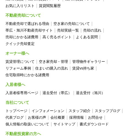
お気に入りリスト
賃貸閲覧履歴
不動産売却について
不動産売却で選ばれる理由
空き家の売却について
帯広・旭川不動産売却サイト
売却実績一覧
売却の流れ
売却にかかる諸費用
高く売るポイント
よくある質問
クイック売却査定
オーナー様へ
賃貸管理について
空き家売却・管理
管理物件ギャラリー
リフォーム事例
住まいの購入の流れ
賃貸vs持ち家
住宅取得時にかかる諸費用
入居者様へ
入居者様専用ページ
退去受付（帯広）
退去受付（旭川）
当社について
トップページ
インフォメーション
スタッフ紹介
スタッフブログ
代表ブログ
お客様の声
会社概要
採用情報
お問合せ
個人情報の取扱いについて
サイトマップ
書式ダウンロード
不動産投資家の方へ