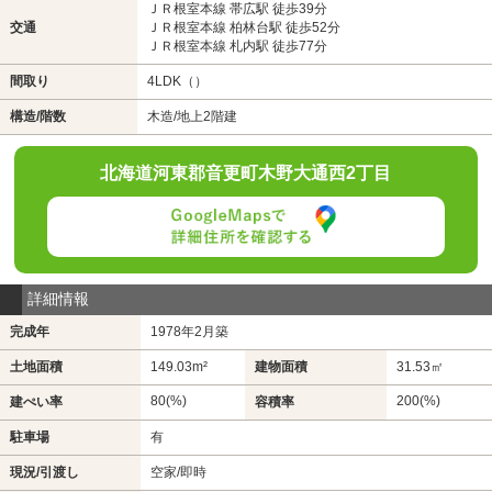
ＪＲ根室本線 帯広駅 徒歩39分
交通
ＪＲ根室本線 柏林台駅 徒歩52分
ＪＲ根室本線 札内駅 徒歩77分
間取り
4LDK（）
構造/階数
木造/地上2階建
北海道河東郡音更町木野大通西2丁目
詳細情報
完成年
1978年2月築
土地面積
149.03m²
建物面積
31.53㎡
80(%)
200(%)
建ぺい率
容積率
駐車場
有
現況/引渡し
空家/即時