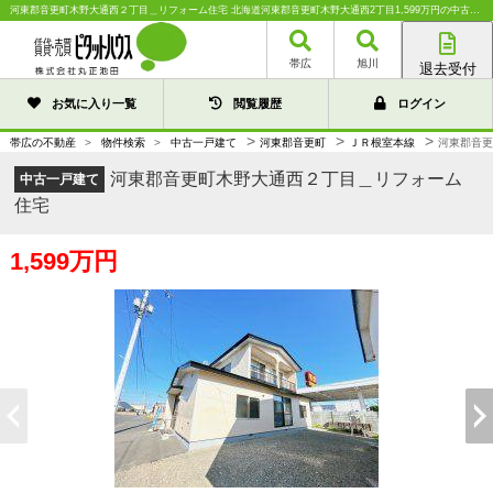
河東郡音更町木野大通西２丁目＿リフォーム住宅 北海道河東郡音更町木野大通西2丁目1,599万円の中古一戸建て｜中古住宅や中古物件情報｜株式会社丸正池田
帯広
旭川
退去受付
帯広店
お気に入り一覧
閲覧履歴
ログイン
旭川店
>
>
>
帯広の不動産
>
物件検索
>
中古一戸建て
河東郡音更町
ＪＲ根室本線
河東郡音更
河東郡音更町木野大通西２丁目＿リフォーム
中古一戸建て
住宅
1,599万円