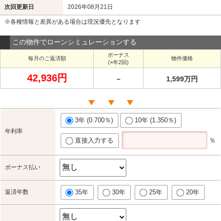
次回更新日
2026年08月21日
※各種情報と差異がある場合は現況優先となります
この物件でローンシミュレーションする
ボーナス
毎月のご返済額
物件価格
(×年2回)
42,936円
－
1,599万円
3年 (0.700％)
10年 (1.350％)
年利率
直接入力する
％
ボーナス払い
返済年数
35年
30年
25年
20年