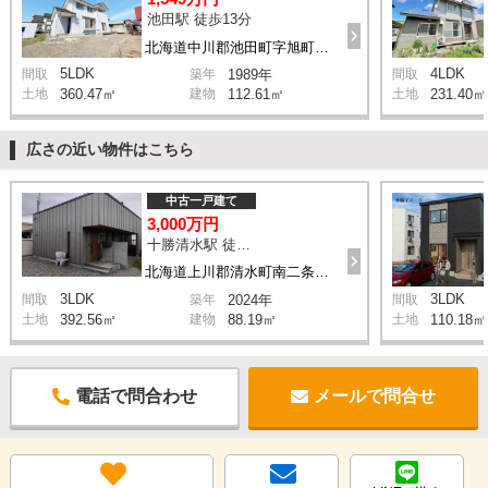
池田駅 徒歩13分
北海道中川郡池田町字旭町2丁目
5LDK
4LDK
間取
築年
1989年
間取
土地
360.47㎡
建物
112.61㎡
土地
231.40㎡
広さの近い物件はこちら
中古一戸建て
3,000万円
十勝清水駅 徒歩13分
北海道上川郡清水町南二条西6丁目
3LDK
3LDK
間取
築年
2024年
間取
土地
392.56㎡
建物
88.19㎡
土地
110.18㎡
電話で問合わせ
メールで問合せ