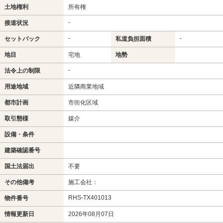
土地権利
所有権
-
接道状況
-
-
セットバック
私道負担面積
地目
宅地
地勢
-
法令上の制限
用途地域
近隣商業地域
都市計画
市街化区域
取引態様
媒介
設備・条件
建築確認番号
国土法届出
不要
その他備考
施工会社：
RHS-TX401013
物件番号
情報更新日
2026年08月07日