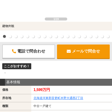
1/19
建物外観
電話で問合わせ
メールで問合せ
ここがおすすめ！
-
基本情報
1,599万円
価格
所在地
北海道河東郡音更町木野大通西2丁目
種類
中古一戸建て