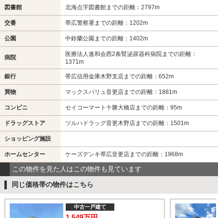
図書館
北海点字図書館までの距離：2797m
交番
帯広警察署までの距離：1202m
公園
中鈴蘭公園までの距離：1402m
医療法人進和会西2条腎泌尿器科病院までの距離：
病院
1371m
銀行
帯広信用金庫木野支店までの距離：652m
買物
マックスバリュ音更店までの距離：1881m
コンビニ
セイコーマート十勝大橋店までの距離：95m
ドラッグストア
ツルハドラッグ音更木野店までの距離：1501m
ショッピング施設
ホームセンター
ケーズデンキ帯広音更店までの距離：1968m
この物件を見た人はこの物件も見ています
同じ価格帯の物件はこちら
中古一戸建て
1,549万円