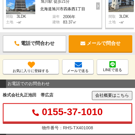
旭川駅 徒歩21分
北海道旭川市四条西1丁目
3LDK
3LDK
間取
築年
2006年
間取
土地
-㎡
建物
83.37㎡
土地
-㎡
電話で問合わせ
メールで問合せ
LINEで送る
お気に入りに登録する
メールで送る
お電話でのお問合わせ
株式会社丸正池田 帯広店
会社概要はこちら
0155-37-1010
物件番号：RHS-TX401008