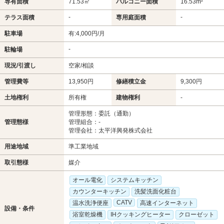
専有面積
71.53㎡
バルコニー面積
16.53m²
-
-
テラス面積
専用庭面積
駐車場
有:4,000円/月
-
駐輪場
現況/引渡し
空家/相談
管理費等
13,950円
修繕積立金
9,300円
土地権利
所有権
建物権利
-
管理形態：委託（通勤）
管理態様
管理組合：-
管理会社：太平洋興発株式会社
用途地域
準工業地域
取引態様
媒介
オール電化
システムキッチン
カウンターキッチン
洗髪洗面化粧台
CATV
温水洗浄便座
高速インターネット
設備・条件
浴室乾燥機
IHクッキングヒーター
クローゼット