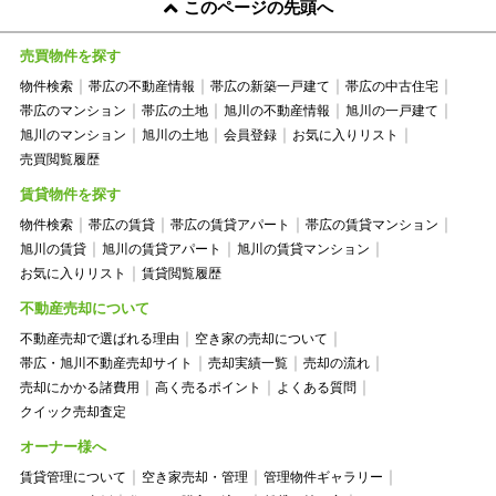
このページの先頭へ
売買物件を探す
物件検索
帯広の不動産情報
帯広の新築一戸建て
帯広の中古住宅
帯広のマンション
帯広の土地
旭川の不動産情報
旭川の一戸建て
旭川のマンション
旭川の土地
会員登録
お気に入りリスト
売買閲覧履歴
賃貸物件を探す
物件検索
帯広の賃貸
帯広の賃貸アパート
帯広の賃貸マンション
旭川の賃貸
旭川の賃貸アパート
旭川の賃貸マンション
お気に入りリスト
賃貸閲覧履歴
不動産売却について
不動産売却で選ばれる理由
空き家の売却について
帯広・旭川不動産売却サイト
売却実績一覧
売却の流れ
売却にかかる諸費用
高く売るポイント
よくある質問
クイック売却査定
オーナー様へ
賃貸管理について
空き家売却・管理
管理物件ギャラリー