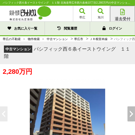
パシフィック西６条イーストウイング １１階 北海道帯広市西六条南10丁目2,280万円の中古マンション｜分譲マンション情報｜株式会社丸正池田
帯広
旭川
退去受付
帯広店
お気に入り一覧
閲覧履歴
ログイン
旭川店
>
>
>
帯広の不動産
>
物件検索
>
中古マンション
帯広市
ＪＲ根室本線
パシフィック西
パシフィック西６条イーストウイング １１
中古マンション
階
2,280万円