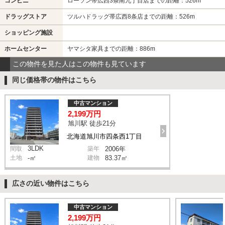
コンビニ
ローソン帯広西3条南九丁目店までの距離：526m
ドラッグストア
ツルハドラッグ帯広西8条店までの距離：526m
ショッピング施設
ホームセンター
ヤマシタ家具までの距離：886m
この物件を見た人はこの物件も見ています
同じ価格帯の物件はこちら
中古マンション
2,199万円
旭川駅 徒歩21分
北海道旭川市四条西1丁目
3LDK
間取
築年
2006年
土地
-㎡
建物
83.37㎡
広さの近い物件はこちら
中古マンション
2,199万円