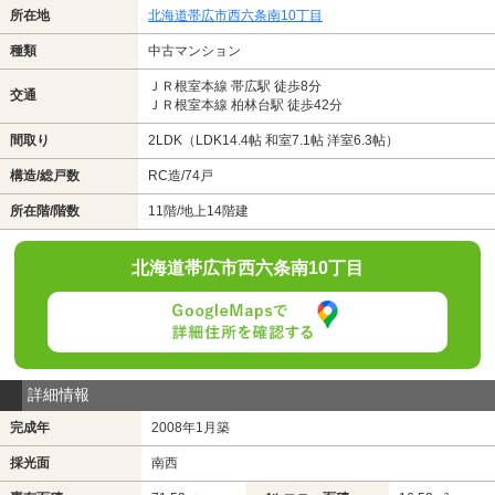
所在地
北海道帯広市西六条南10丁目
種類
中古マンション
ＪＲ根室本線 帯広駅 徒歩8分
交通
ＪＲ根室本線 柏林台駅 徒歩42分
間取り
2LDK（LDK14.4帖 和室7.1帖 洋室6.3帖）
構造/総戸数
RC造/74戸
所在階/階数
11階/地上14階建
北海道帯広市西六条南10丁目
詳細情報
完成年
2008年1月築
採光面
南西