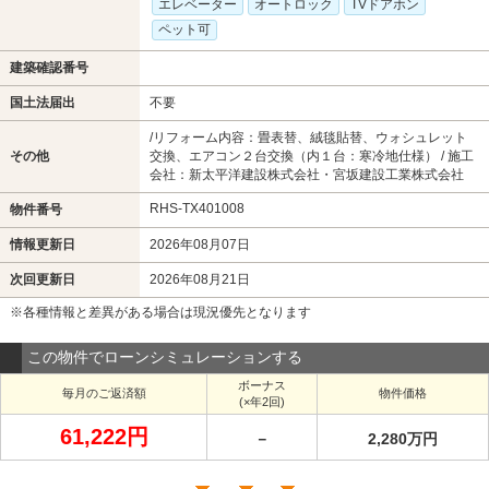
エレベーター
オートロック
TVドアホン
ペット可
建築確認番号
国土法届出
不要
/リフォーム内容：畳表替、絨毯貼替、ウォシュレット
その他
交換、エアコン２台交換（内１台：寒冷地仕様） / 施工
会社：新太平洋建設株式会社・宮坂建設工業株式会社
RHS-TX401008
物件番号
情報更新日
2026年08月07日
次回更新日
2026年08月21日
※各種情報と差異がある場合は現況優先となります
この物件でローンシミュレーションする
ボーナス
毎月のご返済額
物件価格
(×年2回)
61,222円
－
2,280万円