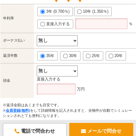
3年 (0.700％)
10年 (1.350％)
年利率
直接入力する
％
ボーナス払い
返済年数
35年
30年
25年
20年
直接入力する
頭金
万円
※返済金額はあくまでも目安です。
※
会員登録(無料)
をして詳細情報を記入されますと、全物件が自動でシミュレー
ションされとても便利になります。
電話で問合わせ
メールで問合せ