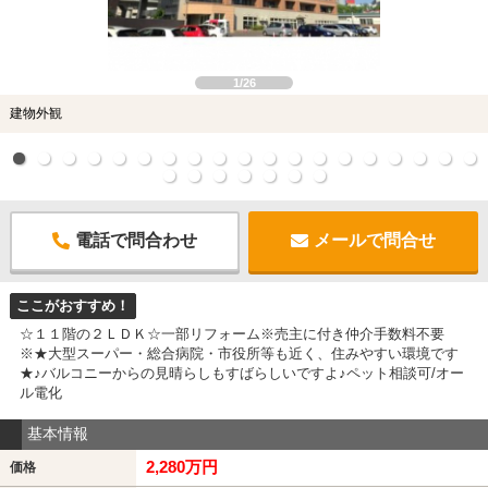
1/26
建物外観
電話で問合わせ
メールで問合せ
ここがおすすめ！
☆１１階の２ＬＤＫ☆一部リフォーム※売主に付き仲介手数料不要
※★大型スーパー・総合病院・市役所等も近く、住みやすい環境です
★♪バルコニーからの見晴らしもすばらしいですよ♪ペット相談可/オー
ル電化
基本情報
2,280万円
価格