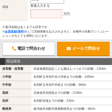
直接入力する
頭金
万円
※返済金額はあくまでも目安です。
※
会員登録(無料)
をして詳細情報を記入されますと、全物件が自動でシミュレー
ションされとても便利になります。
電話で問合わせ
メールで問合せ
周辺環境
保育園・保育園
幼保連携型認定こども園ほんべつまでの距離：1309m
小学校
本別町立本別中央小学校までの距離：1056m
中学校
本別町立本別中学校までの距離：968m
高校
北海道本別高校までの距離：1238m
役所
本別町役場までの距離：335m
郵便局
銀河線本別駅内簡易郵便局までの距離：382m