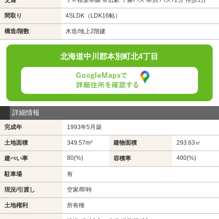
間取り
4SLDK（LDK16帖）
構造/階数
木造/地上2階建
北海道中川郡本別町北4丁目
詳細情報
完成年
1993年5月築
土地面積
349.57m²
建物面積
293.63㎡
80(%)
400(%)
建ぺい率
容積率
駐車場
有
現況/引渡し
空家/即時
土地権利
所有権