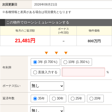
次回更新日
2026年08月21日
※各種情報と差異がある場合は現況優先となります
この物件でローンシミュレーションする
ボーナス
毎月のご返済額
物件価格
(×年2回)
21,481円
－
800万円
3年 (0.700％)
10年 (1.350％)
年利率
直接入力する
％
ボーナス払い
返済年数
35年
30年
25年
20年