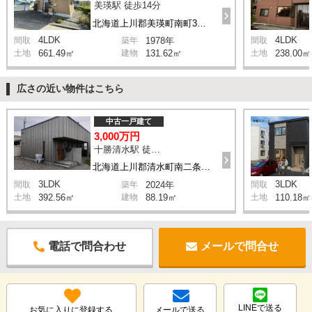
美瑛駅 徒歩14分
北海道上川郡美瑛町南町3丁目
4LDK
4LDK
間取
築年
1978年
間取
土地
661.49㎡
建物
131.62㎡
土地
238.00㎡
広さの近い物件はこちら
中古一戸建て
3,000万円
十勝清水駅 徒歩13分
北海道上川郡清水町南二条西6丁目
3LDK
3LDK
間取
築年
2024年
間取
土地
392.56㎡
建物
88.19㎡
土地
110.18㎡
電話で問合わせ
メールで問合せ
LINEで送る
お気に入りに登録する
メールで送る