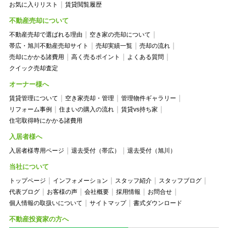
お気に入りリスト
賃貸閲覧履歴
不動産売却について
不動産売却で選ばれる理由
空き家の売却について
帯広・旭川不動産売却サイト
売却実績一覧
売却の流れ
売却にかかる諸費用
高く売るポイント
よくある質問
クイック売却査定
オーナー様へ
賃貸管理について
空き家売却・管理
管理物件ギャラリー
リフォーム事例
住まいの購入の流れ
賃貸vs持ち家
住宅取得時にかかる諸費用
入居者様へ
入居者様専用ページ
退去受付（帯広）
退去受付（旭川）
当社について
トップページ
インフォメーション
スタッフ紹介
スタッフブログ
代表ブログ
お客様の声
会社概要
採用情報
お問合せ
個人情報の取扱いについて
サイトマップ
書式ダウンロード
不動産投資家の方へ