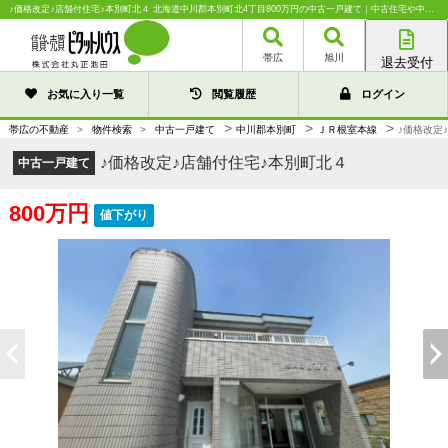
♪価格改定♪店舗付住宅♪本別町北４ 北海道中川郡本別町北4丁目800万円の中古一戸建て｜中古住宅や中古物件情報｜株式会社丸正池田
帯広
旭川
退去受付
帯広店
お気に入り一覧
閲覧履歴
ログイン
旭川店
>
>
>
帯広の不動産
>
物件検索
>
中古一戸建て
中川郡本別町
ＪＲ根室本線
♪価格改定
♪価格改定♪店舗付住宅♪本別町北４
中古一戸建て
800万円
値下がり