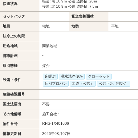
接道: 南 10.9ｍ 公道 道路幅: 20ｍ
接道状況
接道: 北 10.9ｍ 公道 道路幅: 7.5ｍ
-
-
セットバック
私道負担面積
地目
宅地
地勢
平坦
-
法令上の制限
用途地域
商業地域
-
都市計画
取引態様
媒介
床暖房
温水洗浄便座
クローゼット
設備・条件
個別プロパン
水道（公営）
公共下水（排水）
建築確認番号
国土法届出
不要
その他備考
施工会社：
RHS-TX401006
物件番号
情報更新日
2026年08月07日