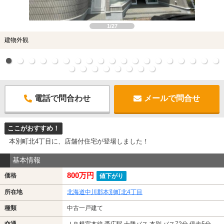
1/27
建物外観
電話で問合わせ
メールで問合せ
ここがおすすめ！
本別町北4丁目に、店舗付住宅が登場しました！
基本情報
800万円
価格
値下がり
所在地
北海道中川郡本別町北4丁目
種類
中古一戸建て
交通
ＪＲ根室本線 帯広駅 十勝バス 本別 バス72分 停歩5分