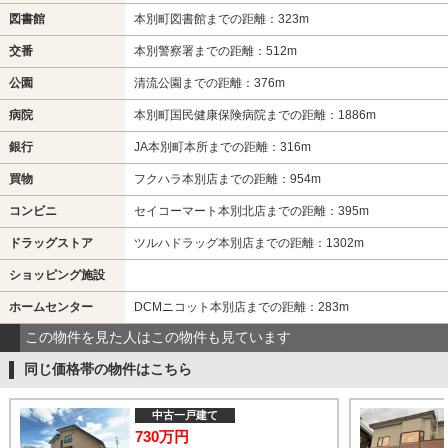
図書館
本別町図書館までの距離：323m
交番
本別警察署までの距離：512m
公園
清流公園までの距離：376m
病院
本別町国民健康保険病院までの距離：1886m
銀行
JA本別町本所までの距離：316m
買物
フクハラ本別店までの距離：954m
コンビニ
セイコーマート本別北店までの距離：395m
ドラッグストア
ツルハドラッグ本別店までの距離：1302m
ショッピング施設
ホームセンター
DCMニコット本別店までの距離：283m
この物件を見た人はこの物件も見ています
同じ価格帯の物件はこちら
中古一戸建て
730万円