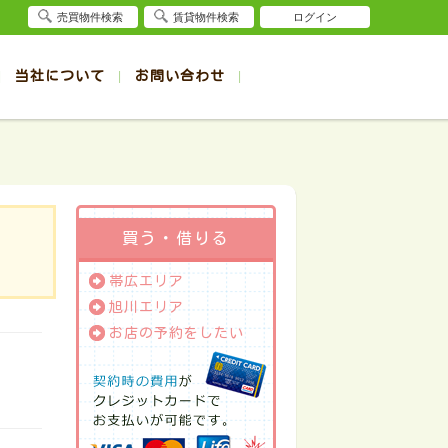
売買物件検索
賃貸物件検索
ログイン
当社について
お問い合わせ
賃貸
賃貸
サイト
事例
退去受付（帯広店）
会社概要
クイック売却査定
お問合せ
退去受付（旭川店）
採用情報
一覧
一覧
帯広の1R～1K賃貸
旭川の1R～1K賃貸
ート
ート
帯広の1DK～1LDK賃貸
旭川の1DK～1LDK賃貸
ション
ション
帯広の2K～2LDK賃貸
旭川の2K～2LDK賃貸
買う・借りる
建て
建て
帯広の3K～3LDK賃貸
旭川の3K～3LDK賃貸
帯広エリア
所
所
帯広の4K以上賃貸
旭川の4K以上賃貸
旭川エリア
お店の予約をしたい