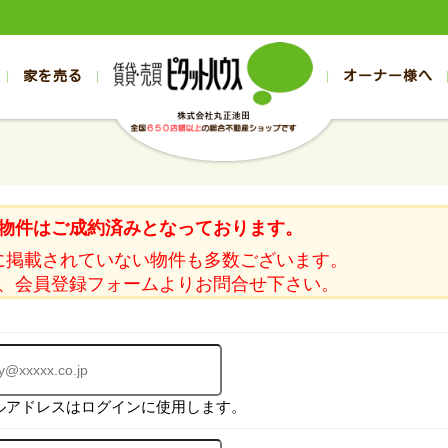
家を売る
オーナー様へ
売買
売買
売却実績一覧
空き家管理
スタッフブログ
売却のお問合せ
管理物件ギャラリー
売却のご相談
入居者様ページ
お客様の声
不動産売却査定
リフォーム
の売買物件一覧
の売買物件一覧
帯広の1000万円以下
旭川の1000万円以下
帯広の賃貸物件
旭川の賃貸物件
の新築一戸建て
の新築一戸建て
帯広の1000万～2000万円
旭川の1000万～2000万円
帯広の賃貸アパ
旭川の賃貸アパ
物件はご成約済みとなっております。
の中古一戸建て
の中古一戸建て
帯広の2000万～3000万円
旭川の2000万～3000万円
帯広の賃貸マン
旭川の賃貸マン
に掲載されていない物件も多数ございます。
の土地
の土地
帯広の3000万～4000万円
旭川の3000万～4000万円
帯広の賃貸一戸
旭川の賃貸一戸
、会員登録フォームよりお問合せ下さい。
の中古マンション
の中古マンション
帯広の4000万以上
旭川の4000万以上
帯広の賃貸事務
旭川の賃貸事務
ルアドレスはログインに使用します。