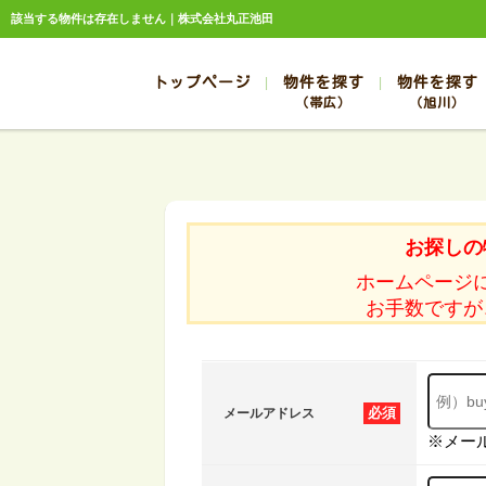
該当する物件は存在しません｜株式会社丸正池田
トップページ
物件を探す
物件を探す
（帯広）
（旭川）
総合お問合せ
お知らせ
賃貸管理について
選ばれる理由
管理のお問合せ
スタッフ紹介
帯広
旭川
帯広
旭川
お探しの
帯広
旭川
ホームページ
帯広
旭川
お手数ですが
帯広
旭川
必須
メールアドレス
※メー