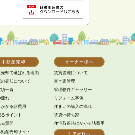
不動産売却
オーナー様へ
産売却で選ばれる理由
賃貸管理について
家の売却について
空き家管理
実績一覧
管理物件ギャラリー
の流れ
リフォーム事例
にかかる諸費用
住まいの購入の流れ
売るポイント
賃貸vs持ち家
ある質問
住宅取得時にかかる諸費用
不動産売却サイト
入居者様へ