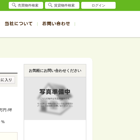
売買物件検索
賃貸物件検索
ログイン
当社について
お問い合わせ
賃貸
賃貸
サイト
事例
退去受付（帯広店）
会社概要
クイック売却査定
お問合せ
退去受付（旭川店）
採用情報
一覧
一覧
帯広の1R～1K賃貸
旭川の1R～1K賃貸
ート
ート
帯広の1DK～1LDK賃貸
旭川の1DK～1LDK賃貸
お気軽にお問い合わせください
ション
ション
帯広の2K～2LDK賃貸
旭川の2K～2LDK賃貸
建て
建て
帯広の3K～3LDK賃貸
旭川の3K～3LDK賃貸
所
所
帯広の4K以上賃貸
旭川の4K以上賃貸
7万円 /坪
0 %