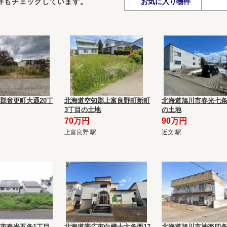
件もチェックしています。
お気に入り物件
郡音更町大通20丁
北海道空知郡上富良野町新町
北海道旭川市春光七条
3丁目の土地
の土地
70万円
90万円
上富良野 駅
近文 駅
市春光五条1丁目
北海道帯広市白樺十六条西17
北海道旭川市神楽四条