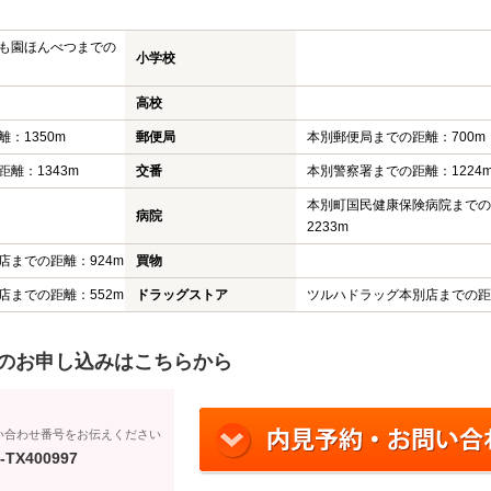
も園ほんべつまでの
小学校
高校
：1350m
郵便局
本別郵便局までの距離：700m
離：1343m
交番
本別警察署までの距離：1224
本別町国民健康保険病院までの
病院
2233m
店までの距離：924m
買物
店までの距離：552m
ドラッグストア
ツルハドラッグ本別店までの距離
のお申し込みはこちらから
い合わせ番号をお伝えください
-TX400997