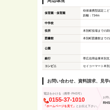
周辺環境
幼保連携型認定こど
保育園・保育園
距離：734m
中学校
役所
本別町役場までの距離
図書館
本別町図書館までの距
公園
銀行
帯広信用金庫本別支
コンビニ
セイコーマート本別
お問い合わせ、資料請求、見学
電話をかける（携帯･PHS可）
お問
0155-37-1010
RHS
「ホームページを見て」
とお伝え下さい。