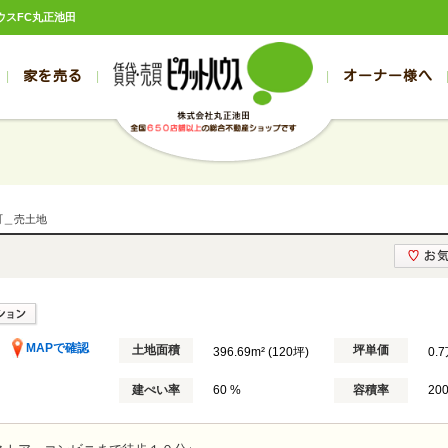
ウスFC丸正池田
家を売る
オーナー様へ
売買
売買
売却実績一覧
空き家管理
スタッフブログ
売却のお問合せ
管理物件ギャラリー
売却のご相談
入居者様ページ
お客様の声
不動産売却査定
リフォーム
の売買物件一覧
の売買物件一覧
帯広の1000万円以下
旭川の1000万円以下
帯広の賃貸物件
旭川の賃貸物件
の新築一戸建て
の新築一戸建て
帯広の1000万～2000万円
旭川の1000万～2000万円
帯広の賃貸アパ
旭川の賃貸アパ
町＿売土地
の中古一戸建て
の中古一戸建て
帯広の2000万～3000万円
旭川の2000万～3000万円
帯広の賃貸マン
旭川の賃貸マン
の土地
の土地
帯広の3000万～4000万円
旭川の3000万～4000万円
帯広の賃貸一戸
旭川の賃貸一戸
の中古マンション
の中古マンション
帯広の4000万以上
旭川の4000万以上
帯広の賃貸事務
旭川の賃貸事務
MAPで確認
土地面積
坪単価
396.69m² (120坪)
0.
建ぺい率
60 %
容積率
20