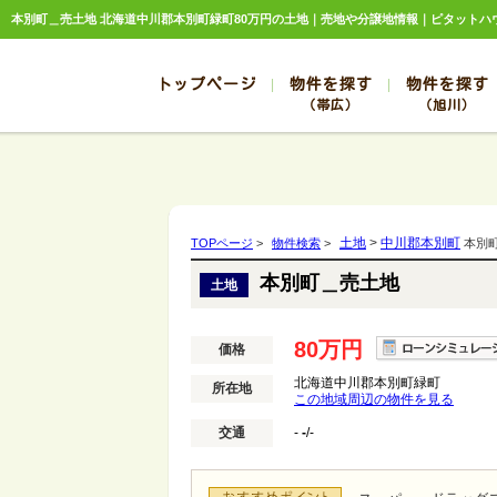
本別町＿売土地 北海道中川郡本別町緑町80万円の土地｜売地や分譲地情報｜ピタットハ
トップページ
物件を探す
物件を探す
（帯広）
（旭川）
総合お問合せ
お知らせ
賃貸管理について
選ばれる理由
管理のお問合せ
スタッフ紹介
帯広
旭川
帯広
旭川
土地
>
中川郡本別町
TOPページ
>
物件検索
>
本別
帯広
旭川
本別町＿売土地
土地
帯広
旭川
帯広
旭川
80万円
価格
北海道中川郡本別町緑町
所在地
この地域周辺の物件を見る
交通
-
-
/-