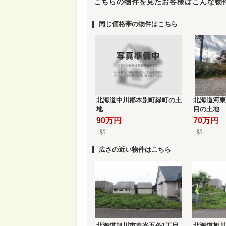
こちらの物件を見たお客様はこんな物
同じ価格帯の物件はこちら
北海道中川郡本別町緑町の土
北海道河東
地
目の土地
90万円
70万円
- 駅
- 駅
広さの近い物件はこちら
北海道旭川市春光五条1丁目
北海道旭川