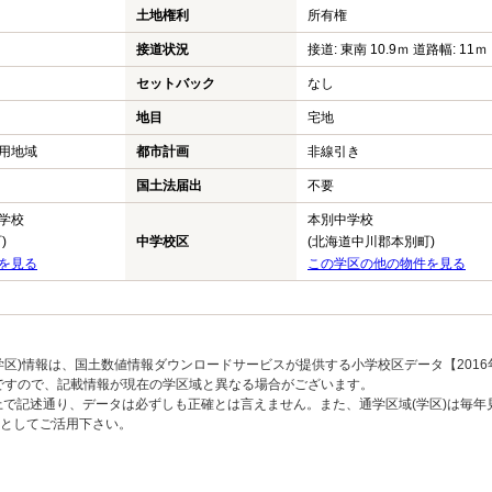
土地権利
所有権
接道状況
接道: 東南 10.9ｍ 道路幅: 11ｍ
セットバック
なし
地目
宅地
用地域
都市計画
非線引き
国土法届出
不要
学校
本別中学校
)
中学校区
(北海道中川郡本別町)
を見る
この学区の他の物件を見る
区)情報は、国土数値情報ダウンロードサービスが提供する小学校区データ【2016
のですので、記載情報が現在の学区域と異なる場合がございます。
上で記述通り、データは必ずしも正確とは言えません。また、通学区域(学区)は毎年
としてご活用下さい。