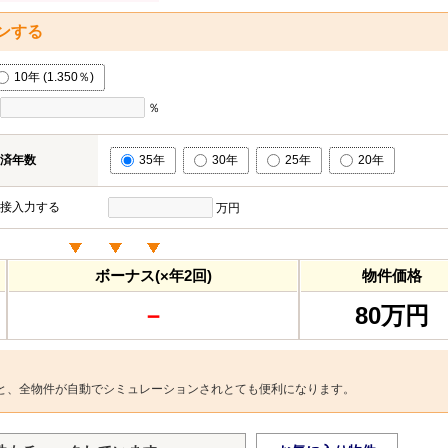
ンする
10年 (1.350％)
％
済年数
35年
30年
25年
20年
接入力する
万円
ボーナス(×年2回)
物件価格
－
80万円
と、全物件が自動でシミュレーションされとても便利になります。