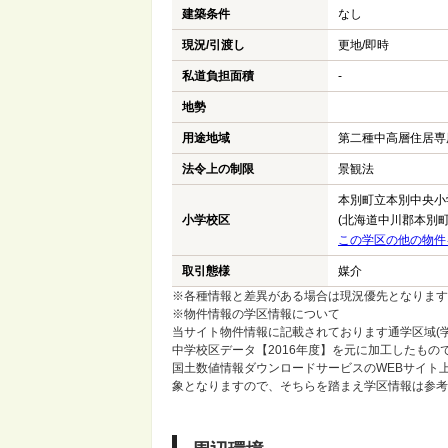
建築条件
なし
現況/引渡し
更地/即時
私道負担面積
-
地勢
用途地域
第二種中高層住居専
法令上の制限
景観法
本別町立本別中央小
小学校区
(北海道中川郡本別町
この学区の他の物件
取引態様
媒介
※各種情報と差異がある場合は現況優先となります
※物件情報の学区情報について
当サイト物件情報に記載されております通学区域(学
中学校区データ【2016年度】を元に加工したも
国土数値情報ダウンロードサービスのWEBサイト
象となりますので、そちらを踏まえ学区情報は参考