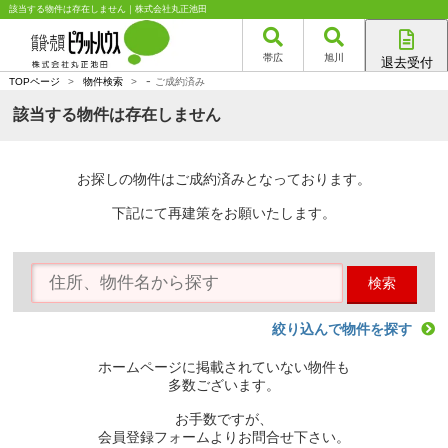
該当する物件は存在しません｜株式会社丸正池田
帯広
旭川
退去受付
-
帯広店
TOPページ
>
物件検索
>
ご成約済み
旭川店
該当する物件は存在しません
お探しの物件はご成約済みとなっております。
下記にて再建策をお願いたします。
検索
絞り込んで物件を探す
ホームページに掲載されていない物件も
多数ございます。
お手数ですが、
会員登録フォームよりお問合せ下さい。