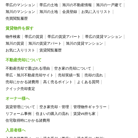
帯広のマンション
帯広の土地
旭川の不動産情報
旭川の一戸建て
旭川のマンション
旭川の土地
会員登録
お気に入りリスト
売買閲覧履歴
賃貸物件を探す
物件検索
帯広の賃貸
帯広の賃貸アパート
帯広の賃貸マンション
旭川の賃貸
旭川の賃貸アパート
旭川の賃貸マンション
お気に入りリスト
賃貸閲覧履歴
不動産売却について
不動産売却で選ばれる理由
空き家の売却について
帯広・旭川不動産売却サイト
売却実績一覧
売却の流れ
売却にかかる諸費用
高く売るポイント
よくある質問
クイック売却査定
オーナー様へ
賃貸管理について
空き家売却・管理
管理物件ギャラリー
リフォーム事例
住まいの購入の流れ
賃貸vs持ち家
住宅取得時にかかる諸費用
入居者様へ