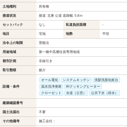
土地権利
所有権
接道状況
接道: 北東 公道 道路幅: 5.8ｍ
セットバック
なし
私道負担面積
-
地目
宅地
地勢
平坦
法令上の制限
景観法
用途地域
第一種中高層住居専用地域
都市計画
非線引き
取引態様
媒介
オール電化
システムキッチン
洗髪洗面化粧台
設備・条件
温水洗浄便座
IHクッキングヒーター
クローゼット
水道（公営）
公共下水（排水）
建築確認番号
国土法届出
不要
その他備考
施工会社：