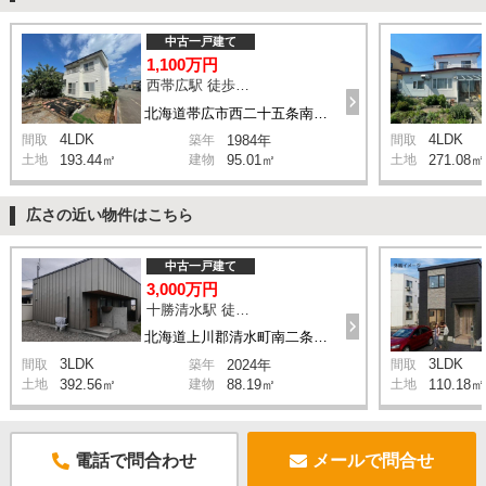
中古一戸建て
1,100万円
西帯広駅 徒歩18分
北海道帯広市西二十五条南2丁目
4LDK
4LDK
間取
築年
1984年
間取
土地
193.44㎡
建物
95.01㎡
土地
271.08㎡
広さの近い物件はこちら
中古一戸建て
3,000万円
十勝清水駅 徒歩13分
北海道上川郡清水町南二条西6丁目
3LDK
3LDK
間取
築年
2024年
間取
土地
392.56㎡
建物
88.19㎡
土地
110.18㎡
電話で問合わせ
メールで問合せ