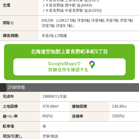
交通
ＪＲ富良野線 西中駅 徒歩64分
ＪＲ富良野線 中富良野駅 徒歩103分
6SLDK（LDK17.5帖 洋室6帖 洋室6帖 洋室7帖 洋室7帖
間取り
洋室7帖 洋室8.7帖）
構造/階数
木造/地上2階建
北海道空知郡上富良野町本町5丁目
詳細情報
完成年
1988年11月築
土地面積
378.48m²
建物面積
145.89㎡
60(%)
150(%)
建ぺい率
容積率
駐車場
有
現況/引渡し
空家/相談