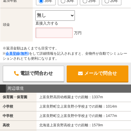
返済年数
35年
30年
25年
20年
直接入力する
頭金
万円
※返済金額はあくまでも目安です。
※
会員登録(無料)
をして詳細情報を記入されますと、全物件が自動でシミュレー
ションされとても便利になります。
電話で問合わせ
メールで問合せ
周辺環境
保育園・保育園
上富良野高田幼稚園までの距離：1337m
小学校
上富良野町立上富良野小学校までの距離：1014m
中学校
上富良野町立上富良野中学校までの距離：1477m
高校
北海道上富良野高校までの距離：1579m