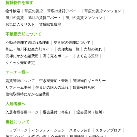
賃貸物件を探す
物件検索
帯広の賃貸
帯広の賃貸アパート
帯広の賃貸マンション
旭川の賃貸
旭川の賃貸アパート
旭川の賃貸マンション
お気に入りリスト
賃貸閲覧履歴
不動産売却について
不動産売却で選ばれる理由
空き家の売却について
帯広・旭川不動産売却サイト
売却実績一覧
売却の流れ
売却にかかる諸費用
高く売るポイント
よくある質問
クイック売却査定
オーナー様へ
賃貸管理について
空き家売却・管理
管理物件ギャラリー
リフォーム事例
住まいの購入の流れ
賃貸vs持ち家
住宅取得時にかかる諸費用
入居者様へ
入居者様専用ページ
退去受付（帯広）
退去受付（旭川）
当社について
トップページ
インフォメーション
スタッフ紹介
スタッフブログ
代表ブログ
お客様の声
会社概要
採用情報
お問合せ