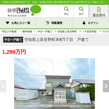
空知郡上富良野町本町5丁目 戸建て 北海道空知郡上富良野町本町5丁目1,299万円の中古一戸建て｜中古住宅や中古物件情報｜株式会社丸正池田
帯広
旭川
退去受付
帯広店
お気に入り一覧
閲覧履歴
ログイン
旭川店
>
>
>
帯広の不動産
>
物件検索
>
中古一戸建て
空知郡上富良野町
ＪＲ富良野線
空知郡
空知郡上富良野町本町5丁目 戸建て
中古一戸建て
1,299万円