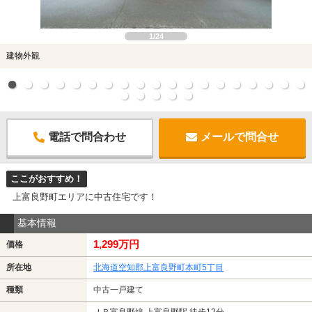
1/24
建物外観
電話で問合わせ
メールで問合せ
ここがおすすめ！
上富良野町エリアに中古住宅です！
基本情報
1,299万円
価格
所在地
北海道空知郡上富良野町本町5丁目
種類
中古一戸建て
ＪＲ富良野線 上富良野駅 徒歩12分