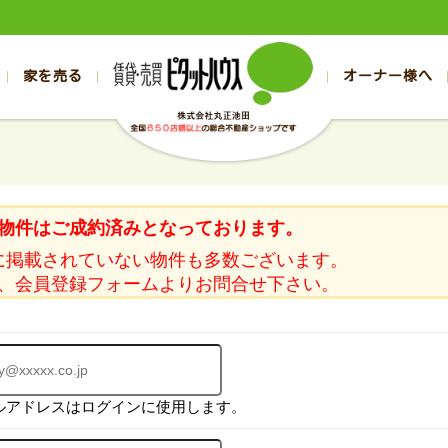
家を売る
オーナー様へ
売買
売買
売却実績一覧
空き家管理
スタッフブログ
売却のお問合せ
管理物件ギャラリー
売却のご相談
入居者様ページ
お客様の声
不動産売却査定
リフォーム
の売買物件一覧
の売買物件一覧
帯広の1000万円以下
旭川の1000万円以下
帯広の賃貸物件
旭川の賃貸物件
の新築一戸建て
の新築一戸建て
帯広の1000万～2000万円
旭川の1000万～2000万円
帯広の賃貸アパ
旭川の賃貸アパ
物件はご成約済みとなっております。
の中古一戸建て
の中古一戸建て
帯広の2000万～3000万円
旭川の2000万～3000万円
帯広の賃貸マン
旭川の賃貸マン
に掲載されていない物件も多数ございます。
の土地
の土地
帯広の3000万～4000万円
旭川の3000万～4000万円
帯広の賃貸一戸
旭川の賃貸一戸
、会員登録フォームよりお問合せ下さい。
の中古マンション
の中古マンション
帯広の4000万以上
旭川の4000万以上
帯広の賃貸事務
旭川の賃貸事務
ルアドレスはログインに使用します。