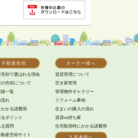
不動産売却
オーナー様へ
産売却で選ばれる理由
賃貸管理について
家の売却について
空き家管理
実績一覧
管理物件ギャラリー
の流れ
リフォーム事例
にかかる諸費用
住まいの購入の流れ
売るポイント
賃貸vs持ち家
ある質問
住宅取得時にかかる諸費用
不動産売却サイト
入居者様へ