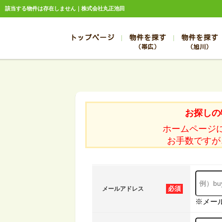
該当する物件は存在しません｜株式会社丸正池田
トップページ
物件を探す
物件を探す
（帯広）
（旭川）
総合お問合せ
お知らせ
賃貸管理について
選ばれる理由
管理のお問合せ
スタッフ紹介
帯広
旭川
帯広
旭川
お探しの
帯広
旭川
ホームページ
帯広
旭川
お手数ですが
帯広
旭川
必須
メールアドレス
※メー