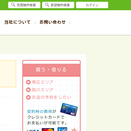
売買物件検索
賃貸物件検索
ログイン
当社について
お問い合わせ
賃貸
賃貸
サイト
事例
退去受付（帯広店）
会社概要
クイック売却査定
お問合せ
退去受付（旭川店）
採用情報
一覧
一覧
帯広の1R～1K賃貸
旭川の1R～1K賃貸
ート
ート
帯広の1DK～1LDK賃貸
旭川の1DK～1LDK賃貸
ション
ション
帯広の2K～2LDK賃貸
旭川の2K～2LDK賃貸
買う・借りる
建て
建て
帯広の3K～3LDK賃貸
旭川の3K～3LDK賃貸
帯広エリア
所
所
帯広の4K以上賃貸
旭川の4K以上賃貸
旭川エリア
お店の予約をしたい