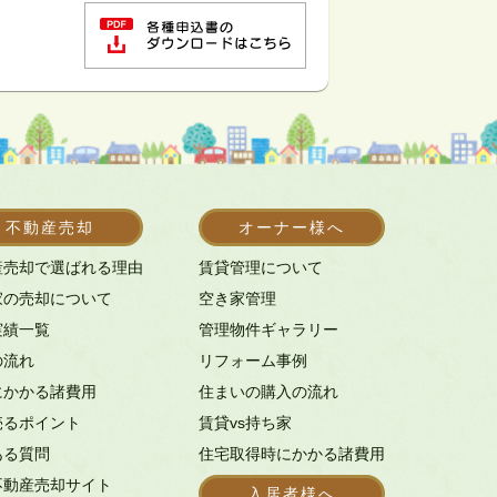
不動産売却
オーナー様へ
産売却で選ばれる理由
賃貸管理について
家の売却について
空き家管理
実績一覧
管理物件ギャラリー
の流れ
リフォーム事例
にかかる諸費用
住まいの購入の流れ
売るポイント
賃貸vs持ち家
ある質問
住宅取得時にかかる諸費用
不動産売却サイト
入居者様へ