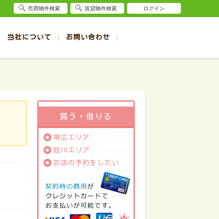
売買物件検索
賃貸物件検索
ログイン
当社について
お問い合わせ
賃貸
賃貸
サイト
事例
退去受付（帯広店）
会社概要
クイック売却査定
お問合せ
退去受付（旭川店）
採用情報
一覧
一覧
帯広の1R～1K賃貸
旭川の1R～1K賃貸
ート
ート
帯広の1DK～1LDK賃貸
旭川の1DK～1LDK賃貸
ション
ション
帯広の2K～2LDK賃貸
旭川の2K～2LDK賃貸
買う・借りる
建て
建て
帯広の3K～3LDK賃貸
旭川の3K～3LDK賃貸
帯広エリア
所
所
帯広の4K以上賃貸
旭川の4K以上賃貸
旭川エリア
お店の予約をしたい