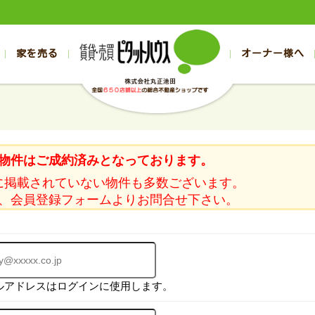
家を売る
オーナー様へ
売買
売買
売却実績一覧
空き家管理
スタッフブログ
売却のお問合せ
管理物件ギャラリー
売却のご相談
入居者様ページ
お客様の声
不動産売却査定
リフォーム
の売買物件一覧
の売買物件一覧
帯広の1000万円以下
旭川の1000万円以下
帯広の賃貸物件
旭川の賃貸物件
の新築一戸建て
の新築一戸建て
帯広の1000万～2000万円
旭川の1000万～2000万円
帯広の賃貸アパ
旭川の賃貸アパ
物件はご成約済みとなっております。
の中古一戸建て
の中古一戸建て
帯広の2000万～3000万円
旭川の2000万～3000万円
帯広の賃貸マン
旭川の賃貸マン
に掲載されていない物件も多数ございます。
の土地
の土地
帯広の3000万～4000万円
旭川の3000万～4000万円
帯広の賃貸一戸
旭川の賃貸一戸
、会員登録フォームよりお問合せ下さい。
の中古マンション
の中古マンション
帯広の4000万以上
旭川の4000万以上
帯広の賃貸事務
旭川の賃貸事務
ルアドレスはログインに使用します。