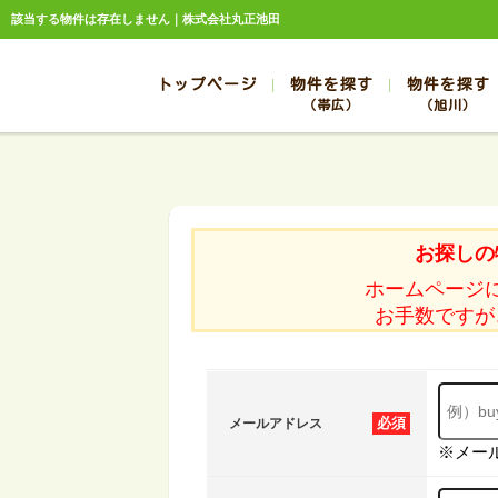
該当する物件は存在しません｜株式会社丸正池田
トップページ
物件を探す
物件を探す
（帯広）
（旭川）
総合お問合せ
お知らせ
賃貸管理について
選ばれる理由
管理のお問合せ
スタッフ紹介
帯広
旭川
帯広
旭川
お探しの
帯広
旭川
ホームページ
帯広
旭川
お手数ですが
帯広
旭川
必須
メールアドレス
※メー