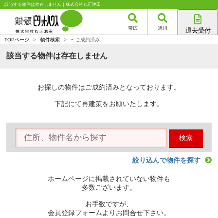
該当する物件は存在しません｜株式会社丸正池田
帯広
旭川
退去受付
-
帯広店
TOPページ
>
物件検索
>
ご成約済み
旭川店
該当する物件は存在しません
お探しの物件はご成約済みとなっております。
下記にて再建策をお願いたします。
検索
絞り込んで物件を探す
ホームページに掲載されていない物件も
多数ございます。
お手数ですが、
会員登録フォームよりお問合せ下さい。