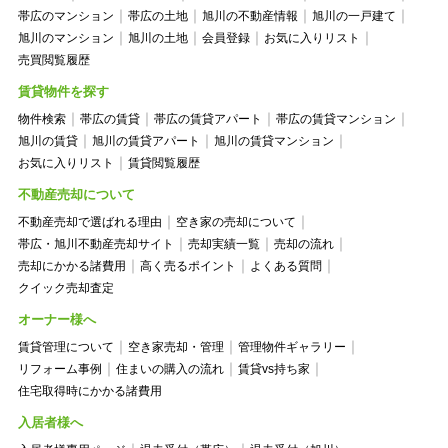
帯広のマンション
帯広の土地
旭川の不動産情報
旭川の一戸建て
旭川のマンション
旭川の土地
会員登録
お気に入りリスト
売買閲覧履歴
賃貸物件を探す
物件検索
帯広の賃貸
帯広の賃貸アパート
帯広の賃貸マンション
旭川の賃貸
旭川の賃貸アパート
旭川の賃貸マンション
お気に入りリスト
賃貸閲覧履歴
不動産売却について
不動産売却で選ばれる理由
空き家の売却について
帯広・旭川不動産売却サイト
売却実績一覧
売却の流れ
売却にかかる諸費用
高く売るポイント
よくある質問
クイック売却査定
オーナー様へ
賃貸管理について
空き家売却・管理
管理物件ギャラリー
リフォーム事例
住まいの購入の流れ
賃貸vs持ち家
住宅取得時にかかる諸費用
入居者様へ