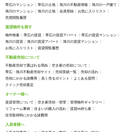
帯広のマンション
帯広の土地
旭川の不動産情報
旭川の一戸建て
旭川のマンション
旭川の土地
会員登録
お気に入りリスト
売買閲覧履歴
賃貸物件を探す
物件検索
帯広の賃貸
帯広の賃貸アパート
帯広の賃貸マンション
旭川の賃貸
旭川の賃貸アパート
旭川の賃貸マンション
お気に入りリスト
賃貸閲覧履歴
不動産売却について
不動産売却で選ばれる理由
空き家の売却について
帯広・旭川不動産売却サイト
売却実績一覧
売却の流れ
売却にかかる諸費用
高く売るポイント
よくある質問
クイック売却査定
オーナー様へ
賃貸管理について
空き家売却・管理
管理物件ギャラリー
リフォーム事例
住まいの購入の流れ
賃貸vs持ち家
住宅取得時にかかる諸費用
入居者様へ