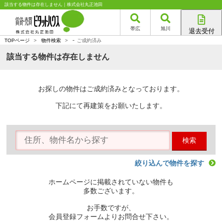
該当する物件は存在しません｜株式会社丸正池田
帯広
旭川
退去受付
-
帯広店
TOPページ
>
物件検索
>
ご成約済み
旭川店
該当する物件は存在しません
お探しの物件はご成約済みとなっております。
下記にて再建策をお願いたします。
検索
絞り込んで物件を探す
ホームページに掲載されていない物件も
多数ございます。
お手数ですが、
会員登録フォームよりお問合せ下さい。