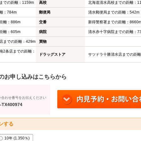
での距離：1159m
高校
北海道清水高校までの距離：11
：784m
郵便局
清水郵便局までの距離：542m
離：886m
交番
新得警察署までの距離：8660
離：605m
病院
清水赤十字病院までの距離：73
店までの距離：429m
買物
南2条店までの距離：
ドラッグストア
サツドラ十勝清水店までの距離：
のお申し込みはこちらから
い合わせ番号をお伝えください
-TX400974
ンする
10年 (1.350％)