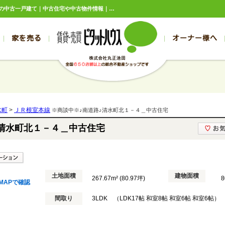
※商談中※♪南道路♪清水町北１－４＿中古住宅 北海道上川郡清水町北一条4丁目580万円の中古一戸建て｜中古住宅や中古物件情報｜ピタットハウスFC丸正池田
家を売る
オーナー様へ
売買
売買
売却実績一覧
空き家管理
スタッフブログ
売却のお問合せ
管理物件ギャラリー
売却のご相談
入居者様ページ
お客様の声
不動産売却査定
リフォーム
の売買物件一覧
の売買物件一覧
帯広の1000万円以下
旭川の1000万円以下
帯広の賃貸物件
旭川の賃貸物件
の新築一戸建て
の新築一戸建て
帯広の1000万～2000万円
旭川の1000万～2000万円
帯広の賃貸アパ
旭川の賃貸アパ
水町
>
ＪＲ根室本線
※商談中※♪南道路♪清水町北１－４＿中古住宅
の中古一戸建て
の中古一戸建て
帯広の2000万～3000万円
旭川の2000万～3000万円
帯広の賃貸マン
旭川の賃貸マン
♪清水町北１－４＿中古住宅
の土地
の土地
帯広の3000万～4000万円
旭川の3000万～4000万円
帯広の賃貸一戸
旭川の賃貸一戸
の中古マンション
の中古マンション
帯広の4000万以上
旭川の4000万以上
帯広の賃貸事務
旭川の賃貸事務
土地面積
建物面積
267.67m² (80.97坪)
8
MAPで確認
間取り
3LDK （LDK17帖 和室8帖 和室6帖 和室6帖）