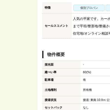
特徴
個別プロパン
人気の平家です。カーポ
セールスコメント
まで平坦/整形地/整備さ
住宅地/オンライン相談可
物件概要
採光面
-
建ぺい率
60(%)
駐車場
有
土地権利
所有権
接道状況
接道: 東南 10.9ｍ 公
セットバック
なし