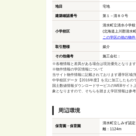
地目
宅地
建築確認番号
第１－清８０号
清水町立清水小学校
小学校区
(北海道上川郡清水町
この学区の他の物件
取引態様
媒介
その他備考
施工会社：
※各種情報と差異がある場合は現況優先となります
※物件情報の学区情報について
当サイト物件情報に記載されております通学区域(学
中学校区データ【2016年度】を元に加工したも
国土数値情報ダウンロードサービスのWEBサイト
象となりますので、そちらを踏まえ学区情報は参考
周辺環境
清水町立しみず認定
保育園・保育園
離：1124m