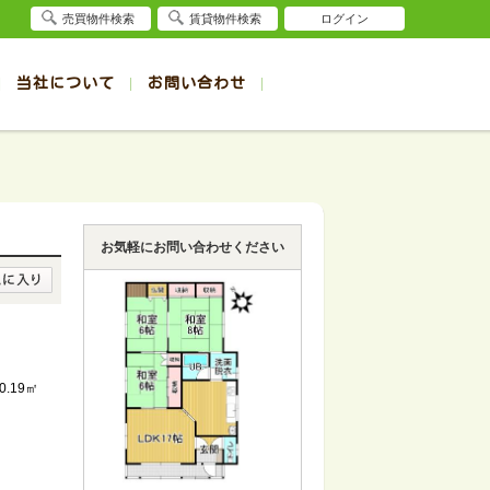
売買物件検索
賃貸物件検索
ログイン
当社について
お問い合わせ
賃貸
賃貸
サイト
事例
退去受付（帯広店）
会社概要
クイック売却査定
お問合せ
退去受付（旭川店）
採用情報
一覧
一覧
帯広の1R～1K賃貸
旭川の1R～1K賃貸
ート
ート
帯広の1DK～1LDK賃貸
旭川の1DK～1LDK賃貸
お気軽にお問い合わせください
ション
ション
帯広の2K～2LDK賃貸
旭川の2K～2LDK賃貸
建て
建て
帯広の3K～3LDK賃貸
旭川の3K～3LDK賃貸
所
所
帯広の4K以上賃貸
旭川の4K以上賃貸
0.19㎡