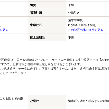
地勢
平坦
都市計画
非線引き
清水中学校
)
中学校区
(北海道上川郡清水町)
を見る
この学区の他の物件を見る
国土法届出
不要
区)情報は、国土数値情報ダウンロードサービスが提供する小学校区データ【2016
のですので、記載情報が現在の学区域と異なる場合がございます。
上で記述通り、データは必ずしも正確とは言えません。また、通学区域(学区)は毎年
としてご活用下さい。
こども園までの距
小学校
清水町立清水小学校までの距離：