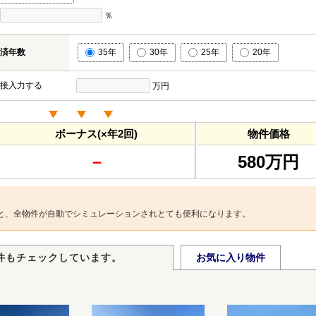
％
済年数
35年
30年
25年
20年
接入力する
万円
ボーナス(×年2回)
物件価格
－
580万円
と、全物件が自動でシミュレーションされとても便利になります。
件もチェックしています。
お気に入り物件