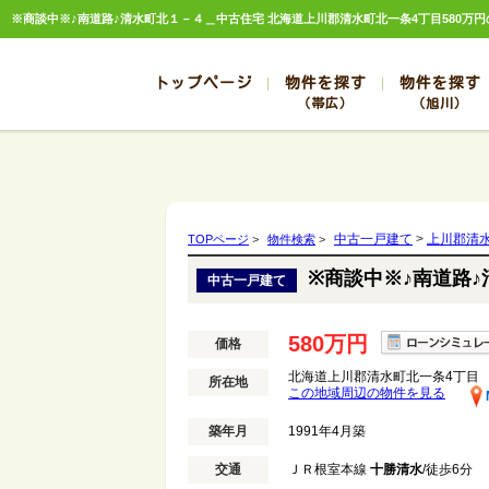
トップページ
物件を探す
物件を探す
（帯広）
（旭川）
総合お問合せ
お知らせ
賃貸管理について
選ばれる理由
管理のお問合せ
スタッフ紹介
帯広
旭川
帯広
旭川
中古一戸建て
>
上川郡清
TOPページ
>
物件検索
>
帯広
旭川
※商談中※♪南道路
中古一戸建て
帯広
旭川
帯広
旭川
580万円
価格
北海道上川郡清水町北一条4丁目
所在地
この地域周辺の物件を見る
築年月
1991年4月築
交通
ＪＲ根室本線
十勝清水
/徒歩6分