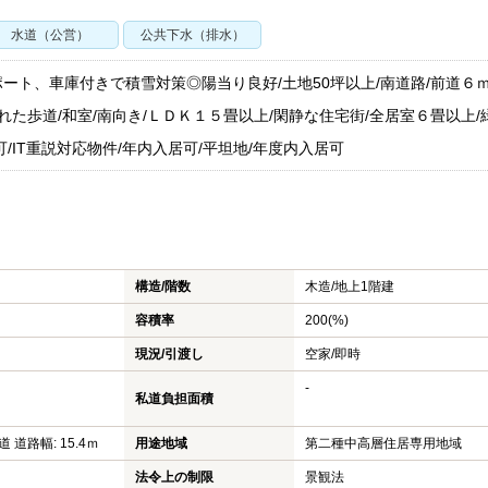
水道（公営）
公共下水（排水）
ート、車庫付きで積雪対策◎陽当り良好/土地50坪以上/南道路/前道６ｍ
れた歩道/和室/南向き/ＬＤＫ１５畳以上/閑静な住宅街/全居室６畳以上/
/IT重説対応物件/年内入居可/平坦地/年度内入居可
構造/階数
木造/
地上1階建
容積率
200(%)
現況/引渡し
空家/即時
-
私道負担面積
道 道路幅: 15.4ｍ
用途地域
第二種中高層住居専用地域
法令上の制限
景観法