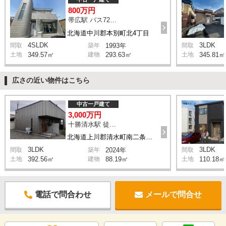
800万円
帯広駅 バス72分 停歩5分
北海道中川郡本別町北4丁目
4SLDK
3LDK
間取
築年
1993年
間取
土地
349.57㎡
建物
293.63㎡
土地
345.81㎡
広さの近い物件はこちら
中古一戸建て
3,000万円
十勝清水駅 徒歩13分
北海道上川郡清水町南二条西6丁目
3LDK
3LDK
間取
築年
2024年
間取
土地
392.56㎡
建物
88.19㎡
土地
110.18㎡
電話で問合わせ
メールで問合せ