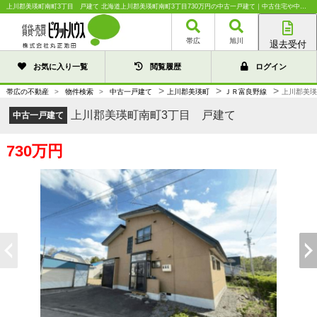
上川郡美瑛町南町3丁目 戸建て 北海道上川郡美瑛町南町3丁目730万円の中古一戸建て｜中古住宅や中古物件情報｜株式会社丸正池田
帯広
旭川
退去受付
帯広店
お気に入り一覧
閲覧履歴
ログイン
旭川店
>
>
>
帯広の不動産
>
物件検索
>
中古一戸建て
上川郡美瑛町
ＪＲ富良野線
上川郡美瑛
上川郡美瑛町南町3丁目 戸建て
中古一戸建て
730万円