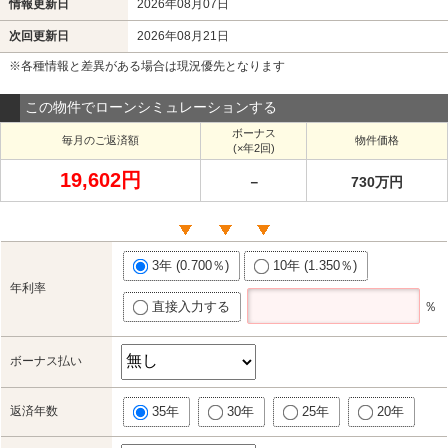
情報更新日
2026年08月07日
次回更新日
2026年08月21日
※各種情報と差異がある場合は現況優先となります
この物件でローンシミュレーションする
ボーナス
毎月のご返済額
物件価格
(×年2回)
19,602円
－
730万円
3年 (0.700％)
10年 (1.350％)
年利率
直接入力する
％
ボーナス払い
返済年数
35年
30年
25年
20年