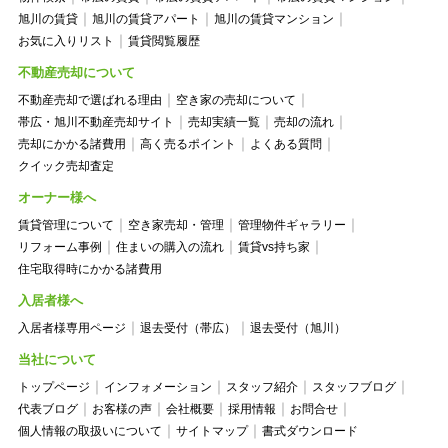
旭川の賃貸
旭川の賃貸アパート
旭川の賃貸マンション
お気に入りリスト
賃貸閲覧履歴
不動産売却について
不動産売却で選ばれる理由
空き家の売却について
帯広・旭川不動産売却サイト
売却実績一覧
売却の流れ
売却にかかる諸費用
高く売るポイント
よくある質問
クイック売却査定
オーナー様へ
賃貸管理について
空き家売却・管理
管理物件ギャラリー
リフォーム事例
住まいの購入の流れ
賃貸vs持ち家
住宅取得時にかかる諸費用
入居者様へ
入居者様専用ページ
退去受付（帯広）
退去受付（旭川）
当社について
トップページ
インフォメーション
スタッフ紹介
スタッフブログ
代表ブログ
お客様の声
会社概要
採用情報
お問合せ
個人情報の取扱いについて
サイトマップ
書式ダウンロード