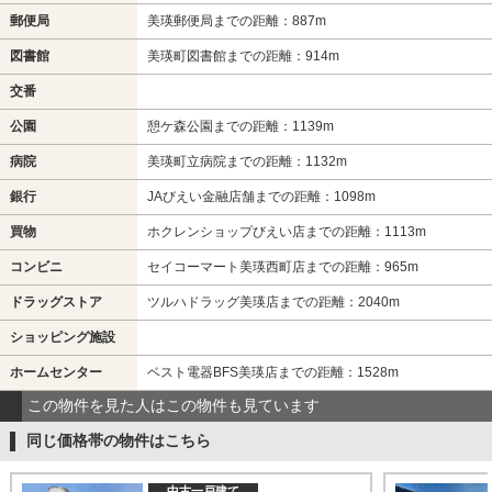
郵便局
美瑛郵便局までの距離：887m
図書館
美瑛町図書館までの距離：914m
交番
公園
憩ケ森公園までの距離：1139m
病院
美瑛町立病院までの距離：1132m
銀行
JAびえい金融店舗までの距離：1098m
買物
ホクレンショップびえい店までの距離：1113m
コンビニ
セイコーマート美瑛西町店までの距離：965m
ドラッグストア
ツルハドラッグ美瑛店までの距離：2040m
ショッピング施設
ホームセンター
ベスト電器BFS美瑛店までの距離：1528m
この物件を見た人はこの物件も見ています
同じ価格帯の物件はこちら
中古一戸建て