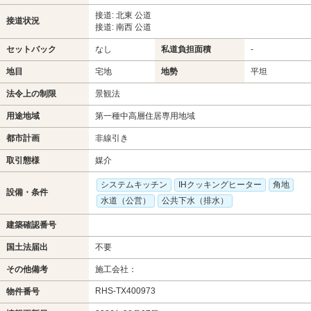
接道: 北東 公道
接道状況
接道: 南西 公道
セットバック
なし
私道負担面積
-
地目
宅地
地勢
平坦
法令上の制限
景観法
用途地域
第一種中高層住居専用地域
都市計画
非線引き
取引態様
媒介
システムキッチン
IHクッキングヒーター
角地
設備・条件
水道（公営）
公共下水（排水）
建築確認番号
国土法届出
不要
その他備考
施工会社：
RHS-TX400973
物件番号