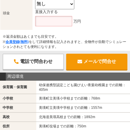
直接入力する
頭金
万円
※返済金額はあくまでも目安です。
※
会員登録(無料)
をして詳細情報を記入されますと、全物件が自動でシミュレー
ションされとても便利になります。
電話で問合わせ
メールで問合せ
周辺環境
幼保連携型認定こども園びえい青葉幼稚園までの距離：
保育園・保育園
405m
小学校
美瑛町立美瑛小学校までの距離：768m
中学校
美瑛町立美瑛中学校までの距離：1557m
高校
北海道美瑛高校までの距離：1892m
役所
美瑛町役場までの距離：750m