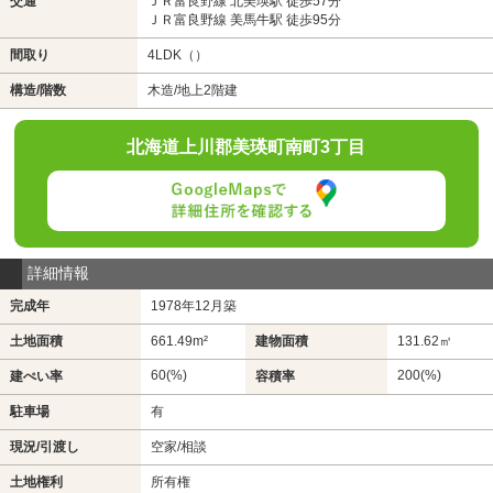
交通
ＪＲ富良野線 北美瑛駅 徒歩57分
ＪＲ富良野線 美馬牛駅 徒歩95分
間取り
4LDK（）
構造/階数
木造/地上2階建
北海道上川郡美瑛町南町3丁目
詳細情報
完成年
1978年12月築
土地面積
661.49m²
建物面積
131.62㎡
60(%)
200(%)
建ぺい率
容積率
駐車場
有
現況/引渡し
空家/相談
土地権利
所有権