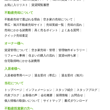
お気に入りリスト
賃貸閲覧履歴
不動産売却について
不動産売却で選ばれる理由
空き家の売却について
帯広・旭川不動産売却サイト
売却実績一覧
売却の流れ
売却にかかる諸費用
高く売るポイント
よくある質問
クイック売却査定
オーナー様へ
賃貸管理について
空き家売却・管理
管理物件ギャラリー
リフォーム事例
住まいの購入の流れ
賃貸vs持ち家
住宅取得時にかかる諸費用
入居者様へ
入居者様専用ページ
退去受付（帯広）
退去受付（旭川）
当社について
トップページ
インフォメーション
スタッフ紹介
スタッフブログ
代表ブログ
お客様の声
会社概要
採用情報
お問合せ
個人情報の取扱いについて
サイトマップ
書式ダウンロード
不動産投資家の方へ