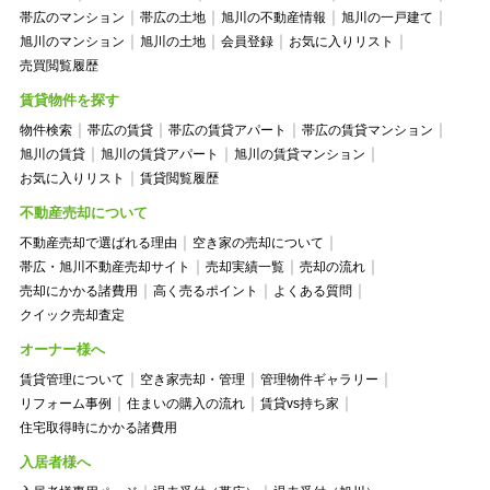
帯広のマンション
帯広の土地
旭川の不動産情報
旭川の一戸建て
旭川のマンション
旭川の土地
会員登録
お気に入りリスト
売買閲覧履歴
賃貸物件を探す
物件検索
帯広の賃貸
帯広の賃貸アパート
帯広の賃貸マンション
旭川の賃貸
旭川の賃貸アパート
旭川の賃貸マンション
お気に入りリスト
賃貸閲覧履歴
不動産売却について
不動産売却で選ばれる理由
空き家の売却について
帯広・旭川不動産売却サイト
売却実績一覧
売却の流れ
売却にかかる諸費用
高く売るポイント
よくある質問
クイック売却査定
オーナー様へ
賃貸管理について
空き家売却・管理
管理物件ギャラリー
リフォーム事例
住まいの購入の流れ
賃貸vs持ち家
住宅取得時にかかる諸費用
入居者様へ