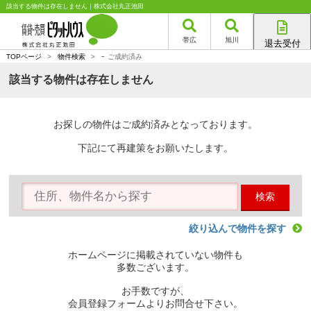
該当する物件は存在しません｜株式会社丸正池田
帯広
旭川
退去受付
-
帯広店
TOPページ
>
物件検索
>
ご成約済み
旭川店
該当する物件は存在しません
お探しの物件はご成約済みとなっております。
下記にて再建策をお願いたします。
検索
絞り込んで物件を探す
ホームページに掲載されていない物件も
多数ございます。
お手数ですが、
会員登録フォームよりお問合せ下さい。