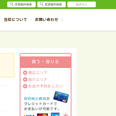
売買物件検索
賃貸物件検索
ログイン
当社について
お問い合わせ
賃貸
賃貸
サイト
事例
退去受付（帯広店）
会社概要
クイック売却査定
お問合せ
退去受付（旭川店）
採用情報
一覧
一覧
帯広の1R～1K賃貸
旭川の1R～1K賃貸
ート
ート
帯広の1DK～1LDK賃貸
旭川の1DK～1LDK賃貸
ション
ション
帯広の2K～2LDK賃貸
旭川の2K～2LDK賃貸
買う・借りる
建て
建て
帯広の3K～3LDK賃貸
旭川の3K～3LDK賃貸
帯広エリア
所
所
帯広の4K以上賃貸
旭川の4K以上賃貸
旭川エリア
お店の予約をしたい