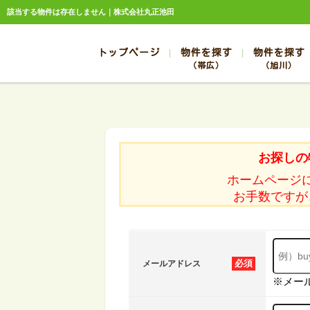
該当する物件は存在しません｜株式会社丸正池田
トップページ
物件を探す
物件を探す
（帯広）
（旭川）
総合お問合せ
お知らせ
賃貸管理について
選ばれる理由
管理のお問合せ
スタッフ紹介
帯広
旭川
帯広
旭川
お探しの
帯広
旭川
ホームページ
帯広
旭川
お手数ですが
帯広
旭川
必須
メールアドレス
※メー