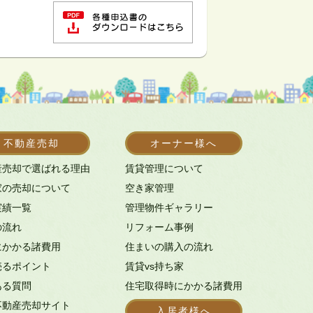
不動産売却
オーナー様へ
産売却で選ばれる理由
賃貸管理について
家の売却について
空き家管理
実績一覧
管理物件ギャラリー
の流れ
リフォーム事例
にかかる諸費用
住まいの購入の流れ
売るポイント
賃貸vs持ち家
ある質問
住宅取得時にかかる諸費用
不動産売却サイト
入居者様へ