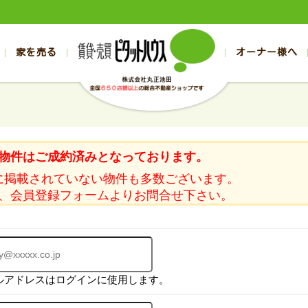
家を売る
オーナー様へ
売買
売買
売却実績一覧
空き家管理
スタッフブログ
売却のお問合せ
管理物件ギャラリー
売却のご相談
入居者様ページ
お客様の声
不動産売却査定
リフォーム
の売買物件一覧
の売買物件一覧
帯広の1000万円以下
旭川の1000万円以下
帯広の賃貸物件
旭川の賃貸物件
の新築一戸建て
の新築一戸建て
帯広の1000万～2000万円
旭川の1000万～2000万円
帯広の賃貸アパ
旭川の賃貸アパ
物件はご成約済みとなっております。
の中古一戸建て
の中古一戸建て
帯広の2000万～3000万円
旭川の2000万～3000万円
帯広の賃貸マン
旭川の賃貸マン
に掲載されていない物件も多数ございます。
の土地
の土地
帯広の3000万～4000万円
旭川の3000万～4000万円
帯広の賃貸一戸
旭川の賃貸一戸
、会員登録フォームよりお問合せ下さい。
の中古マンション
の中古マンション
帯広の4000万以上
旭川の4000万以上
帯広の賃貸事務
旭川の賃貸事務
ルアドレスはログインに使用します。