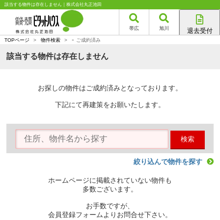
該当する物件は存在しません｜株式会社丸正池田
帯広
旭川
退去受付
-
帯広店
TOPページ
>
物件検索
>
ご成約済み
旭川店
該当する物件は存在しません
お探しの物件はご成約済みとなっております。
下記にて再建策をお願いたします。
検索
絞り込んで物件を探す
ホームページに掲載されていない物件も
多数ございます。
お手数ですが、
会員登録フォームよりお問合せ下さい。