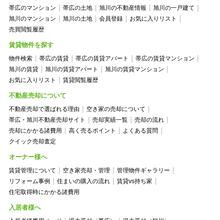
帯広のマンション
帯広の土地
旭川の不動産情報
旭川の一戸建て
旭川のマンション
旭川の土地
会員登録
お気に入りリスト
売買閲覧履歴
賃貸物件を探す
物件検索
帯広の賃貸
帯広の賃貸アパート
帯広の賃貸マンション
旭川の賃貸
旭川の賃貸アパート
旭川の賃貸マンション
お気に入りリスト
賃貸閲覧履歴
不動産売却について
不動産売却で選ばれる理由
空き家の売却について
帯広・旭川不動産売却サイト
売却実績一覧
売却の流れ
売却にかかる諸費用
高く売るポイント
よくある質問
クイック売却査定
オーナー様へ
賃貸管理について
空き家売却・管理
管理物件ギャラリー
リフォーム事例
住まいの購入の流れ
賃貸vs持ち家
住宅取得時にかかる諸費用
入居者様へ