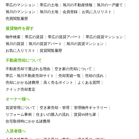
帯広のマンション
帯広の土地
旭川の不動産情報
旭川の一戸建て
旭川のマンション
旭川の土地
会員登録
お気に入りリスト
売買閲覧履歴
賃貸物件を探す
物件検索
帯広の賃貸
帯広の賃貸アパート
帯広の賃貸マンション
旭川の賃貸
旭川の賃貸アパート
旭川の賃貸マンション
お気に入りリスト
賃貸閲覧履歴
不動産売却について
不動産売却で選ばれる理由
空き家の売却について
帯広・旭川不動産売却サイト
売却実績一覧
売却の流れ
売却にかかる諸費用
高く売るポイント
よくある質問
クイック売却査定
オーナー様へ
賃貸管理について
空き家売却・管理
管理物件ギャラリー
リフォーム事例
住まいの購入の流れ
賃貸vs持ち家
住宅取得時にかかる諸費用
入居者様へ