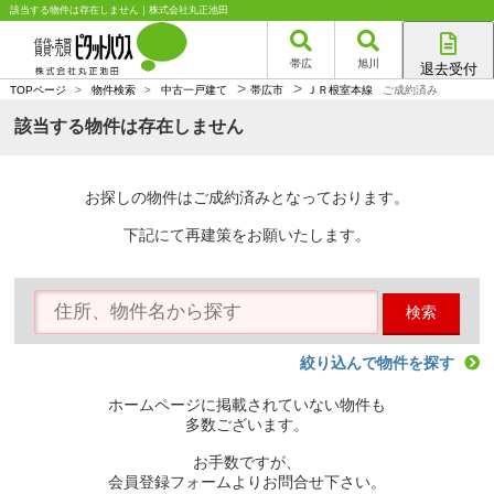
該当する物件は存在しません｜株式会社丸正池田
帯広
旭川
退去受付
>
>
帯広店
TOPページ
>
物件検索
>
中古一戸建て
帯広市
ＪＲ根室本線
ご成約済み
旭川店
該当する物件は存在しません
お探しの物件はご成約済みとなっております。
下記にて再建策をお願いたします。
検索
絞り込んで物件を探す
ホームページに掲載されていない物件も
多数ございます。
お手数ですが、
会員登録フォームよりお問合せ下さい。