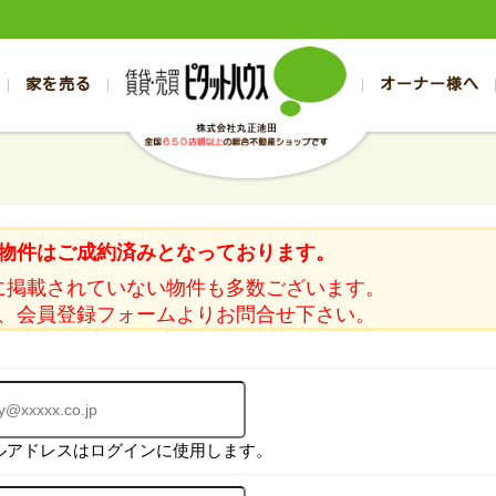
家を売る
オーナー様へ
売買
売買
売却実績一覧
空き家管理
スタッフブログ
売却のお問合せ
管理物件ギャラリー
売却のご相談
入居者様ページ
お客様の声
不動産売却査定
リフォーム
の売買物件一覧
の売買物件一覧
帯広の1000万円以下
旭川の1000万円以下
帯広の賃貸物件
旭川の賃貸物件
の新築一戸建て
の新築一戸建て
帯広の1000万～2000万円
旭川の1000万～2000万円
帯広の賃貸アパ
旭川の賃貸アパ
物件はご成約済みとなっております。
の中古一戸建て
の中古一戸建て
帯広の2000万～3000万円
旭川の2000万～3000万円
帯広の賃貸マン
旭川の賃貸マン
に掲載されていない物件も多数ございます。
の土地
の土地
帯広の3000万～4000万円
旭川の3000万～4000万円
帯広の賃貸一戸
旭川の賃貸一戸
、会員登録フォームよりお問合せ下さい。
の中古マンション
の中古マンション
帯広の4000万以上
旭川の4000万以上
帯広の賃貸事務
旭川の賃貸事務
ルアドレスはログインに使用します。