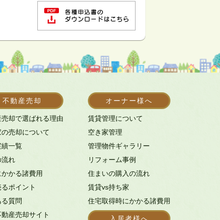
不動産売却
オーナー様へ
産売却で選ばれる理由
賃貸管理について
家の売却について
空き家管理
実績一覧
管理物件ギャラリー
の流れ
リフォーム事例
にかかる諸費用
住まいの購入の流れ
売るポイント
賃貸vs持ち家
ある質問
住宅取得時にかかる諸費用
不動産売却サイト
入居者様へ