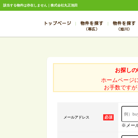
該当する物件は存在しません｜株式会社丸正池田
トップページ
物件を探す
物件を探す
（帯広）
（旭川）
総合お問合せ
お知らせ
賃貸管理について
選ばれる理由
管理のお問合せ
スタッフ紹介
帯広
旭川
帯広
旭川
お探しの
帯広
旭川
ホームページ
帯広
旭川
お手数ですが
帯広
旭川
必須
メールアドレス
※メー