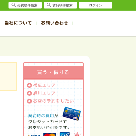
売買物件検索
賃貸物件検索
ログイン
当社について
お問い合わせ
賃貸
賃貸
サイト
事例
退去受付（帯広店）
会社概要
クイック売却査定
お問合せ
退去受付（旭川店）
採用情報
一覧
一覧
帯広の1R～1K賃貸
旭川の1R～1K賃貸
ート
ート
帯広の1DK～1LDK賃貸
旭川の1DK～1LDK賃貸
ション
ション
帯広の2K～2LDK賃貸
旭川の2K～2LDK賃貸
買う・借りる
建て
建て
帯広の3K～3LDK賃貸
旭川の3K～3LDK賃貸
帯広エリア
所
所
帯広の4K以上賃貸
旭川の4K以上賃貸
旭川エリア
お店の予約をしたい