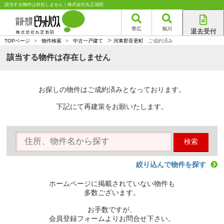
該当する物件は存在しません｜株式会社丸正池田
帯広
旭川
退去受付
>
帯広店
TOPページ
>
物件検索
>
中古一戸建て
河東郡音更町
ご成約済み
旭川店
該当する物件は存在しません
お探しの物件はご成約済みとなっております。
下記にて再建策をお願いたします。
検索
絞り込んで物件を探す
ホームページに掲載されていない物件も
多数ございます。
お手数ですが、
会員登録フォームよりお問合せ下さい。