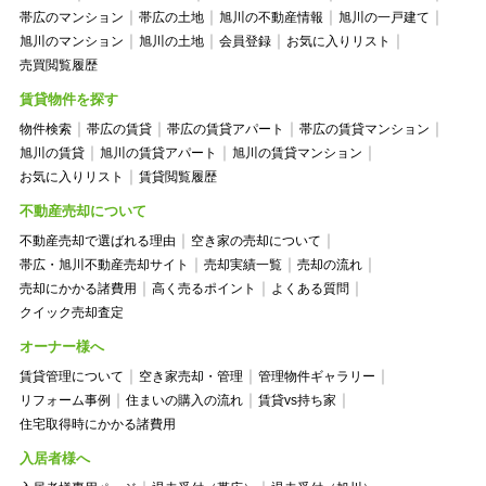
帯広のマンション
帯広の土地
旭川の不動産情報
旭川の一戸建て
旭川のマンション
旭川の土地
会員登録
お気に入りリスト
売買閲覧履歴
賃貸物件を探す
物件検索
帯広の賃貸
帯広の賃貸アパート
帯広の賃貸マンション
旭川の賃貸
旭川の賃貸アパート
旭川の賃貸マンション
お気に入りリスト
賃貸閲覧履歴
不動産売却について
不動産売却で選ばれる理由
空き家の売却について
帯広・旭川不動産売却サイト
売却実績一覧
売却の流れ
売却にかかる諸費用
高く売るポイント
よくある質問
クイック売却査定
オーナー様へ
賃貸管理について
空き家売却・管理
管理物件ギャラリー
リフォーム事例
住まいの購入の流れ
賃貸vs持ち家
住宅取得時にかかる諸費用
入居者様へ