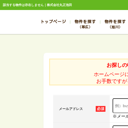
該当する物件は存在しません｜株式会社丸正池田
トップページ
物件を探す
物件を探す
（帯広）
（旭川）
総合お問合せ
お知らせ
賃貸管理について
選ばれる理由
管理のお問合せ
スタッフ紹介
帯広
旭川
帯広
旭川
お探しの
帯広
旭川
ホームページ
帯広
旭川
お手数ですが
帯広
旭川
必須
メールアドレス
※メー