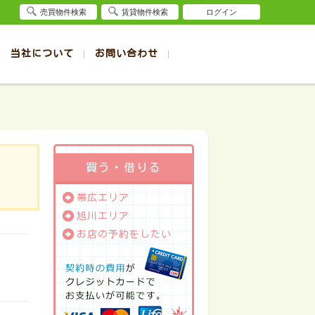
売買物件検索
賃貸物件検索
ログイン
当社について
お問い合わせ
賃貸
賃貸
サイト
事例
退去受付（帯広店）
会社概要
クイック売却査定
お問合せ
退去受付（旭川店）
採用情報
一覧
一覧
帯広の1R～1K賃貸
旭川の1R～1K賃貸
ート
ート
帯広の1DK～1LDK賃貸
旭川の1DK～1LDK賃貸
ション
ション
帯広の2K～2LDK賃貸
旭川の2K～2LDK賃貸
買う・借りる
建て
建て
帯広の3K～3LDK賃貸
旭川の3K～3LDK賃貸
帯広エリア
所
所
帯広の4K以上賃貸
旭川の4K以上賃貸
旭川エリア
お店の予約をしたい