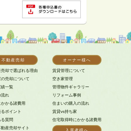
不動産売却
オーナー様へ
産売却で選ばれる理由
賃貸管理について
家の売却について
空き家管理
実績一覧
管理物件ギャラリー
の流れ
リフォーム事例
にかかる諸費用
住まいの購入の流れ
売るポイント
賃貸vs持ち家
ある質問
住宅取得時にかかる諸費用
不動産売却サイト
入居者様へ