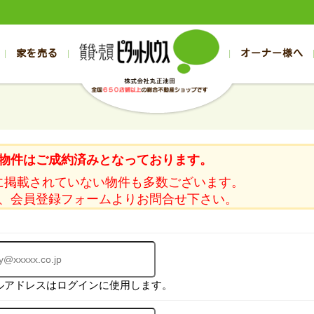
家を売る
オーナー様へ
売買
売買
売却実績一覧
空き家管理
スタッフブログ
売却のお問合せ
管理物件ギャラリー
売却のご相談
入居者様ページ
お客様の声
不動産売却査定
リフォーム
の売買物件一覧
の売買物件一覧
帯広の1000万円以下
旭川の1000万円以下
帯広の賃貸物件
旭川の賃貸物件
の新築一戸建て
の新築一戸建て
帯広の1000万～2000万円
旭川の1000万～2000万円
帯広の賃貸アパ
旭川の賃貸アパ
物件はご成約済みとなっております。
の中古一戸建て
の中古一戸建て
帯広の2000万～3000万円
旭川の2000万～3000万円
帯広の賃貸マン
旭川の賃貸マン
に掲載されていない物件も多数ございます。
の土地
の土地
帯広の3000万～4000万円
旭川の3000万～4000万円
帯広の賃貸一戸
旭川の賃貸一戸
、会員登録フォームよりお問合せ下さい。
の中古マンション
の中古マンション
帯広の4000万以上
旭川の4000万以上
帯広の賃貸事務
旭川の賃貸事務
ルアドレスはログインに使用します。