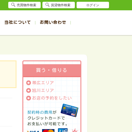
売買物件検索
賃貸物件検索
ログイン
当社について
お問い合わせ
賃貸
賃貸
サイト
事例
退去受付（帯広店）
会社概要
クイック売却査定
お問合せ
退去受付（旭川店）
採用情報
一覧
一覧
帯広の1R～1K賃貸
旭川の1R～1K賃貸
ート
ート
帯広の1DK～1LDK賃貸
旭川の1DK～1LDK賃貸
ション
ション
帯広の2K～2LDK賃貸
旭川の2K～2LDK賃貸
買う・借りる
建て
建て
帯広の3K～3LDK賃貸
旭川の3K～3LDK賃貸
帯広エリア
所
所
帯広の4K以上賃貸
旭川の4K以上賃貸
旭川エリア
お店の予約をしたい