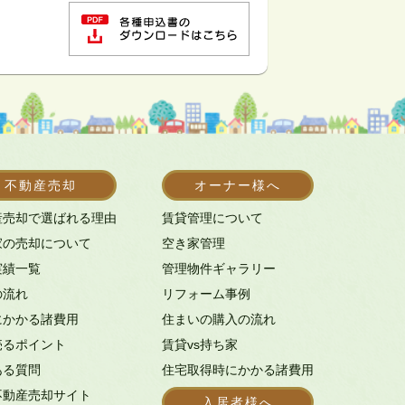
不動産売却
オーナー様へ
産売却で選ばれる理由
賃貸管理について
家の売却について
空き家管理
実績一覧
管理物件ギャラリー
の流れ
リフォーム事例
にかかる諸費用
住まいの購入の流れ
売るポイント
賃貸vs持ち家
ある質問
住宅取得時にかかる諸費用
不動産売却サイト
入居者様へ