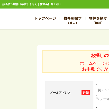
該当する物件は存在しません｜株式会社丸正池田
トップページ
物件を探す
物件を探す
（帯広）
（旭川）
総合お問合せ
お知らせ
賃貸管理について
選ばれる理由
管理のお問合せ
スタッフ紹介
帯広
旭川
帯広
旭川
お探しの
帯広
旭川
ホームページ
帯広
旭川
お手数ですが
帯広
旭川
必須
メールアドレス
※メー