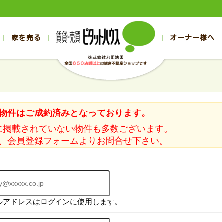
家を売る
オーナー様へ
売買
売買
売却実績一覧
空き家管理
スタッフブログ
売却のお問合せ
管理物件ギャラリー
売却のご相談
入居者様ページ
お客様の声
不動産売却査定
リフォーム
の売買物件一覧
の売買物件一覧
帯広の1000万円以下
旭川の1000万円以下
帯広の賃貸物件
旭川の賃貸物件
の新築一戸建て
の新築一戸建て
帯広の1000万～2000万円
旭川の1000万～2000万円
帯広の賃貸アパ
旭川の賃貸アパ
物件はご成約済みとなっております。
の中古一戸建て
の中古一戸建て
帯広の2000万～3000万円
旭川の2000万～3000万円
帯広の賃貸マン
旭川の賃貸マン
に掲載されていない物件も多数ございます。
の土地
の土地
帯広の3000万～4000万円
旭川の3000万～4000万円
帯広の賃貸一戸
旭川の賃貸一戸
、会員登録フォームよりお問合せ下さい。
の中古マンション
の中古マンション
帯広の4000万以上
旭川の4000万以上
帯広の賃貸事務
旭川の賃貸事務
ルアドレスはログインに使用します。