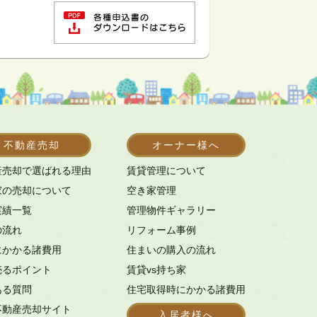
不動産売却
オーナー様へ
産売却で選ばれる理由
賃貸管理について
家の売却について
空き家管理
実績一覧
管理物件ギャラリー
の流れ
リフォーム事例
にかかる諸費用
住まいの購入の流れ
売るポイント
賃貸vs持ち家
ある質問
住宅取得時にかかる諸費用
不動産売却サイト
入居者様へ