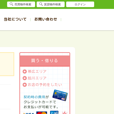
売買物件検索
賃貸物件検索
ログイン
当社について
お問い合わせ
賃貸
賃貸
サイト
事例
退去受付（帯広店）
会社概要
クイック売却査定
お問合せ
退去受付（旭川店）
採用情報
一覧
一覧
帯広の1R～1K賃貸
旭川の1R～1K賃貸
ート
ート
帯広の1DK～1LDK賃貸
旭川の1DK～1LDK賃貸
ション
ション
帯広の2K～2LDK賃貸
旭川の2K～2LDK賃貸
買う・借りる
建て
建て
帯広の3K～3LDK賃貸
旭川の3K～3LDK賃貸
帯広エリア
所
所
帯広の4K以上賃貸
旭川の4K以上賃貸
旭川エリア
お店の予約をしたい