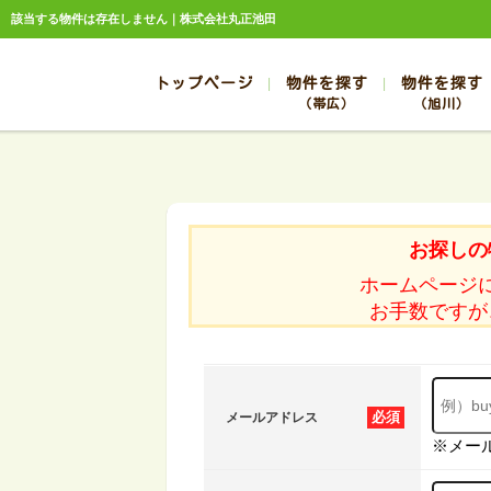
該当する物件は存在しません｜株式会社丸正池田
トップページ
物件を探す
物件を探す
（帯広）
（旭川）
総合お問合せ
お知らせ
賃貸管理について
選ばれる理由
管理のお問合せ
スタッフ紹介
帯広
旭川
帯広
旭川
お探しの
帯広
旭川
ホームページ
帯広
旭川
お手数ですが
帯広
旭川
必須
メールアドレス
※メー