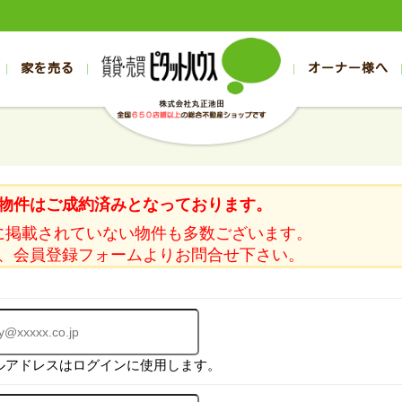
家を売る
オーナー様へ
売買
売買
売却実績一覧
空き家管理
スタッフブログ
売却のお問合せ
管理物件ギャラリー
売却のご相談
入居者様ページ
お客様の声
不動産売却査定
リフォーム
の売買物件一覧
の売買物件一覧
帯広の1000万円以下
旭川の1000万円以下
帯広の賃貸物件
旭川の賃貸物件
の新築一戸建て
の新築一戸建て
帯広の1000万～2000万円
旭川の1000万～2000万円
帯広の賃貸アパ
旭川の賃貸アパ
物件はご成約済みとなっております。
の中古一戸建て
の中古一戸建て
帯広の2000万～3000万円
旭川の2000万～3000万円
帯広の賃貸マン
旭川の賃貸マン
に掲載されていない物件も多数ございます。
の土地
の土地
帯広の3000万～4000万円
旭川の3000万～4000万円
帯広の賃貸一戸
旭川の賃貸一戸
、会員登録フォームよりお問合せ下さい。
の中古マンション
の中古マンション
帯広の4000万以上
旭川の4000万以上
帯広の賃貸事務
旭川の賃貸事務
ルアドレスはログインに使用します。