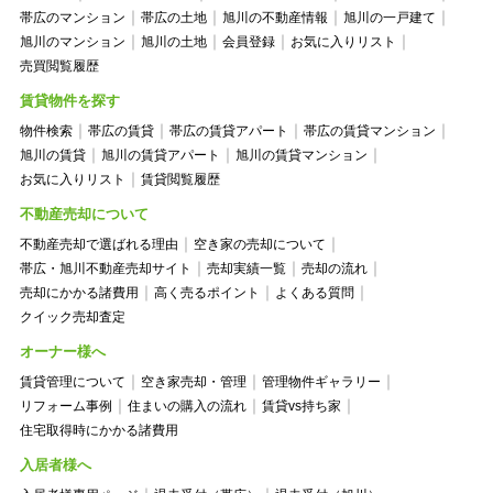
帯広のマンション
帯広の土地
旭川の不動産情報
旭川の一戸建て
旭川のマンション
旭川の土地
会員登録
お気に入りリスト
売買閲覧履歴
賃貸物件を探す
物件検索
帯広の賃貸
帯広の賃貸アパート
帯広の賃貸マンション
旭川の賃貸
旭川の賃貸アパート
旭川の賃貸マンション
お気に入りリスト
賃貸閲覧履歴
不動産売却について
不動産売却で選ばれる理由
空き家の売却について
帯広・旭川不動産売却サイト
売却実績一覧
売却の流れ
売却にかかる諸費用
高く売るポイント
よくある質問
クイック売却査定
オーナー様へ
賃貸管理について
空き家売却・管理
管理物件ギャラリー
リフォーム事例
住まいの購入の流れ
賃貸vs持ち家
住宅取得時にかかる諸費用
入居者様へ