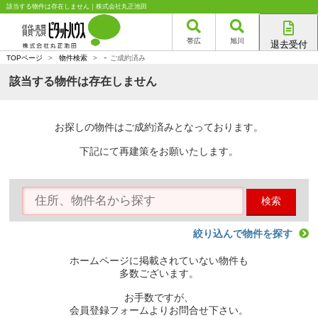
該当する物件は存在しません｜株式会社丸正池田
帯広
旭川
退去受付
-
帯広店
TOPページ
>
物件検索
>
ご成約済み
旭川店
該当する物件は存在しません
お探しの物件はご成約済みとなっております。
下記にて再建策をお願いたします。
検索
絞り込んで物件を探す
ホームページに掲載されていない物件も
多数ございます。
お手数ですが、
会員登録フォームよりお問合せ下さい。