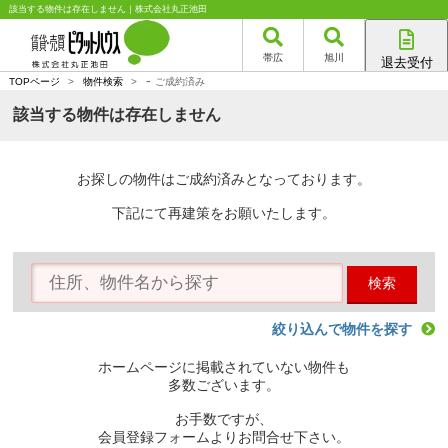
該当する物件は存在しません｜株式会社丸正池田
帯広
旭川
退去受付
-
帯広店
TOPページ
>
物件検索
>
ご成約済み
旭川店
該当する物件は存在しません
お探しの物件はご成約済みとなっております。
下記にて再建策をお願いたします。
検索
絞り込んで物件を探す
ホームページに掲載されていない物件も
多数ございます。
お手数ですが、
会員登録フォームよりお問合せ下さい。