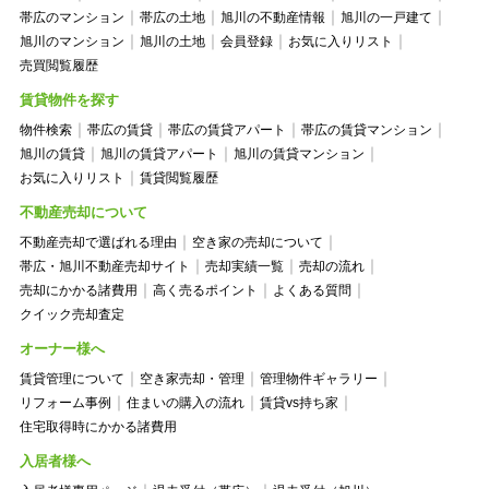
帯広のマンション
帯広の土地
旭川の不動産情報
旭川の一戸建て
旭川のマンション
旭川の土地
会員登録
お気に入りリスト
売買閲覧履歴
賃貸物件を探す
物件検索
帯広の賃貸
帯広の賃貸アパート
帯広の賃貸マンション
旭川の賃貸
旭川の賃貸アパート
旭川の賃貸マンション
お気に入りリスト
賃貸閲覧履歴
不動産売却について
不動産売却で選ばれる理由
空き家の売却について
帯広・旭川不動産売却サイト
売却実績一覧
売却の流れ
売却にかかる諸費用
高く売るポイント
よくある質問
クイック売却査定
オーナー様へ
賃貸管理について
空き家売却・管理
管理物件ギャラリー
リフォーム事例
住まいの購入の流れ
賃貸vs持ち家
住宅取得時にかかる諸費用
入居者様へ