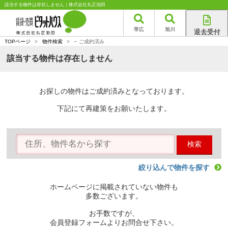
該当する物件は存在しません｜株式会社丸正池田
帯広
旭川
退去受付
-
帯広店
TOPページ
>
物件検索
>
ご成約済み
旭川店
該当する物件は存在しません
お探しの物件はご成約済みとなっております。
下記にて再建策をお願いたします。
検索
絞り込んで物件を探す
ホームページに掲載されていない物件も
多数ございます。
お手数ですが、
会員登録フォームよりお問合せ下さい。