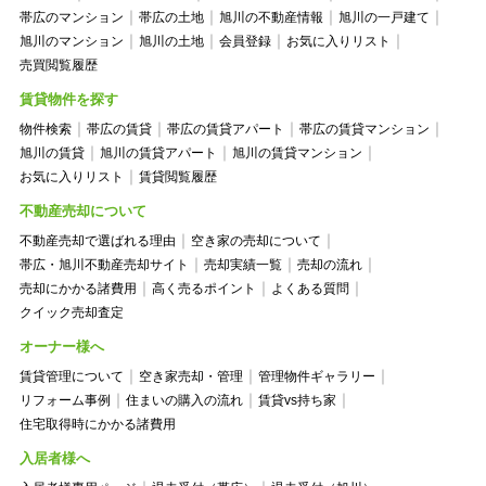
帯広のマンション
帯広の土地
旭川の不動産情報
旭川の一戸建て
旭川のマンション
旭川の土地
会員登録
お気に入りリスト
売買閲覧履歴
賃貸物件を探す
物件検索
帯広の賃貸
帯広の賃貸アパート
帯広の賃貸マンション
旭川の賃貸
旭川の賃貸アパート
旭川の賃貸マンション
お気に入りリスト
賃貸閲覧履歴
不動産売却について
不動産売却で選ばれる理由
空き家の売却について
帯広・旭川不動産売却サイト
売却実績一覧
売却の流れ
売却にかかる諸費用
高く売るポイント
よくある質問
クイック売却査定
オーナー様へ
賃貸管理について
空き家売却・管理
管理物件ギャラリー
リフォーム事例
住まいの購入の流れ
賃貸vs持ち家
住宅取得時にかかる諸費用
入居者様へ