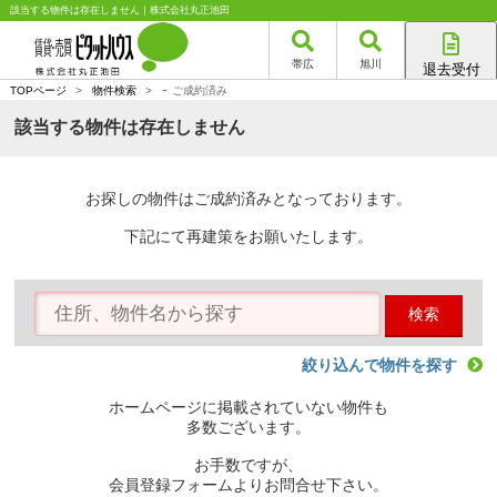
該当する物件は存在しません｜株式会社丸正池田
帯広
旭川
退去受付
-
帯広店
TOPページ
>
物件検索
>
ご成約済み
旭川店
該当する物件は存在しません
お探しの物件はご成約済みとなっております。
下記にて再建策をお願いたします。
検索
絞り込んで物件を探す
ホームページに掲載されていない物件も
多数ございます。
お手数ですが、
会員登録フォームよりお問合せ下さい。