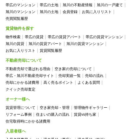
帯広のマンション
帯広の土地
旭川の不動産情報
旭川の一戸建て
旭川のマンション
旭川の土地
会員登録
お気に入りリスト
売買閲覧履歴
賃貸物件を探す
物件検索
帯広の賃貸
帯広の賃貸アパート
帯広の賃貸マンション
旭川の賃貸
旭川の賃貸アパート
旭川の賃貸マンション
お気に入りリスト
賃貸閲覧履歴
不動産売却について
不動産売却で選ばれる理由
空き家の売却について
帯広・旭川不動産売却サイト
売却実績一覧
売却の流れ
売却にかかる諸費用
高く売るポイント
よくある質問
クイック売却査定
オーナー様へ
賃貸管理について
空き家売却・管理
管理物件ギャラリー
リフォーム事例
住まいの購入の流れ
賃貸vs持ち家
住宅取得時にかかる諸費用
入居者様へ