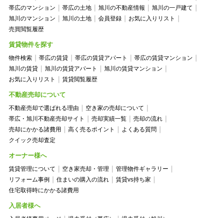
帯広のマンション
帯広の土地
旭川の不動産情報
旭川の一戸建て
旭川のマンション
旭川の土地
会員登録
お気に入りリスト
売買閲覧履歴
賃貸物件を探す
物件検索
帯広の賃貸
帯広の賃貸アパート
帯広の賃貸マンション
旭川の賃貸
旭川の賃貸アパート
旭川の賃貸マンション
お気に入りリスト
賃貸閲覧履歴
不動産売却について
不動産売却で選ばれる理由
空き家の売却について
帯広・旭川不動産売却サイト
売却実績一覧
売却の流れ
売却にかかる諸費用
高く売るポイント
よくある質問
クイック売却査定
オーナー様へ
賃貸管理について
空き家売却・管理
管理物件ギャラリー
リフォーム事例
住まいの購入の流れ
賃貸vs持ち家
住宅取得時にかかる諸費用
入居者様へ