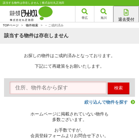
該当する物件は存在しません｜株式会社丸正池田
帯広
旭川
退去受付
-
帯広店
TOPページ
>
物件検索
>
ご成約済み
旭川店
該当する物件は存在しません
お探しの物件はご成約済みとなっております。
下記にて再建策をお願いたします。
検索
絞り込んで物件を探す
ホームページに掲載されていない物件も
多数ございます。
お手数ですが、
会員登録フォームよりお問合せ下さい。