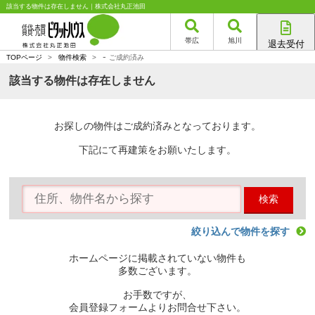
該当する物件は存在しません｜株式会社丸正池田
帯広
旭川
退去受付
-
帯広店
TOPページ
>
物件検索
>
ご成約済み
旭川店
該当する物件は存在しません
お探しの物件はご成約済みとなっております。
下記にて再建策をお願いたします。
検索
絞り込んで物件を探す
ホームページに掲載されていない物件も
多数ございます。
お手数ですが、
会員登録フォームよりお問合せ下さい。