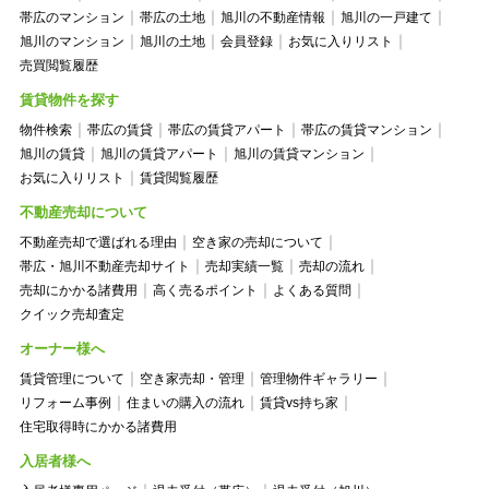
帯広のマンション
帯広の土地
旭川の不動産情報
旭川の一戸建て
旭川のマンション
旭川の土地
会員登録
お気に入りリスト
売買閲覧履歴
賃貸物件を探す
物件検索
帯広の賃貸
帯広の賃貸アパート
帯広の賃貸マンション
旭川の賃貸
旭川の賃貸アパート
旭川の賃貸マンション
お気に入りリスト
賃貸閲覧履歴
不動産売却について
不動産売却で選ばれる理由
空き家の売却について
帯広・旭川不動産売却サイト
売却実績一覧
売却の流れ
売却にかかる諸費用
高く売るポイント
よくある質問
クイック売却査定
オーナー様へ
賃貸管理について
空き家売却・管理
管理物件ギャラリー
リフォーム事例
住まいの購入の流れ
賃貸vs持ち家
住宅取得時にかかる諸費用
入居者様へ