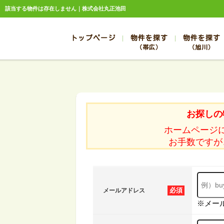
該当する物件は存在しません｜株式会社丸正池田
トップページ
物件を探す
物件を探す
（帯広）
（旭川）
総合お問合せ
お知らせ
賃貸管理について
選ばれる理由
管理のお問合せ
スタッフ紹介
帯広
旭川
帯広
旭川
お探しの
帯広
旭川
ホームページ
帯広
旭川
お手数ですが
帯広
旭川
必須
メールアドレス
※メー