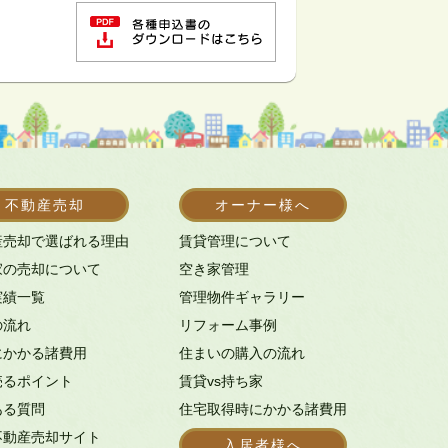
不動産売却
オーナー様へ
産売却で選ばれる理由
賃貸管理について
家の売却について
空き家管理
実績一覧
管理物件ギャラリー
の流れ
リフォーム事例
にかかる諸費用
住まいの購入の流れ
売るポイント
賃貸vs持ち家
ある質問
住宅取得時にかかる諸費用
不動産売却サイト
入居者様へ