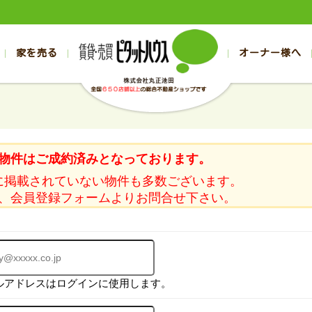
家を売る
オーナー様へ
売買
売買
売却実績一覧
空き家管理
スタッフブログ
売却のお問合せ
管理物件ギャラリー
売却のご相談
入居者様ページ
お客様の声
不動産売却査定
リフォーム
の売買物件一覧
の売買物件一覧
帯広の1000万円以下
旭川の1000万円以下
帯広の賃貸物件
旭川の賃貸物件
の新築一戸建て
の新築一戸建て
帯広の1000万～2000万円
旭川の1000万～2000万円
帯広の賃貸アパ
旭川の賃貸アパ
物件はご成約済みとなっております。
の中古一戸建て
の中古一戸建て
帯広の2000万～3000万円
旭川の2000万～3000万円
帯広の賃貸マン
旭川の賃貸マン
に掲載されていない物件も多数ございます。
の土地
の土地
帯広の3000万～4000万円
旭川の3000万～4000万円
帯広の賃貸一戸
旭川の賃貸一戸
、会員登録フォームよりお問合せ下さい。
の中古マンション
の中古マンション
帯広の4000万以上
旭川の4000万以上
帯広の賃貸事務
旭川の賃貸事務
ルアドレスはログインに使用します。