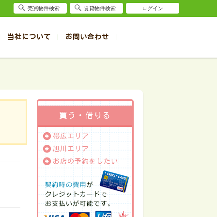
売買物件検索
賃貸物件検索
ログイン
当社について
お問い合わせ
賃貸
賃貸
サイト
事例
退去受付（帯広店）
会社概要
クイック売却査定
お問合せ
退去受付（旭川店）
採用情報
一覧
一覧
帯広の1R～1K賃貸
旭川の1R～1K賃貸
ート
ート
帯広の1DK～1LDK賃貸
旭川の1DK～1LDK賃貸
ション
ション
帯広の2K～2LDK賃貸
旭川の2K～2LDK賃貸
買う・借りる
建て
建て
帯広の3K～3LDK賃貸
旭川の3K～3LDK賃貸
帯広エリア
所
所
帯広の4K以上賃貸
旭川の4K以上賃貸
旭川エリア
お店の予約をしたい