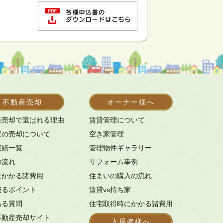
不動産売却
オーナー様へ
産売却で選ばれる理由
賃貸管理について
家の売却について
空き家管理
実績一覧
管理物件ギャラリー
の流れ
リフォーム事例
にかかる諸費用
住まいの購入の流れ
売るポイント
賃貸vs持ち家
ある質問
住宅取得時にかかる諸費用
不動産売却サイト
入居者様へ