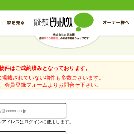
家を売る
オーナー様へ
売買
売買
売却実績一覧
空き家管理
スタッフブログ
売却のお問合せ
管理物件ギャラリー
売却のご相談
入居者様ページ
お客様の声
不動産売却査定
リフォーム
の売買物件一覧
の売買物件一覧
帯広の1000万円以下
旭川の1000万円以下
帯広の賃貸物件
旭川の賃貸物件
の新築一戸建て
の新築一戸建て
帯広の1000万～2000万円
旭川の1000万～2000万円
帯広の賃貸アパ
旭川の賃貸アパ
物件はご成約済みとなっております。
の中古一戸建て
の中古一戸建て
帯広の2000万～3000万円
旭川の2000万～3000万円
帯広の賃貸マン
旭川の賃貸マン
に掲載されていない物件も多数ございます。
の土地
の土地
帯広の3000万～4000万円
旭川の3000万～4000万円
帯広の賃貸一戸
旭川の賃貸一戸
、会員登録フォームよりお問合せ下さい。
の中古マンション
の中古マンション
帯広の4000万以上
旭川の4000万以上
帯広の賃貸事務
旭川の賃貸事務
ルアドレスはログインに使用します。