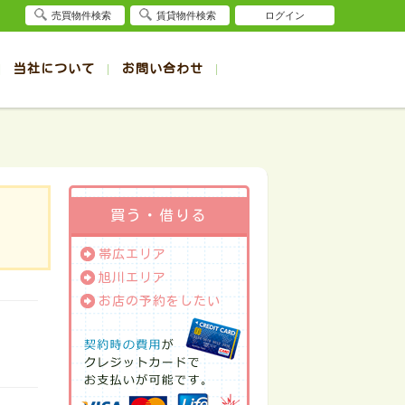
売買物件検索
賃貸物件検索
ログイン
当社について
お問い合わせ
賃貸
賃貸
サイト
事例
退去受付（帯広店）
会社概要
クイック売却査定
お問合せ
退去受付（旭川店）
採用情報
一覧
一覧
帯広の1R～1K賃貸
旭川の1R～1K賃貸
ート
ート
帯広の1DK～1LDK賃貸
旭川の1DK～1LDK賃貸
ション
ション
帯広の2K～2LDK賃貸
旭川の2K～2LDK賃貸
買う・借りる
建て
建て
帯広の3K～3LDK賃貸
旭川の3K～3LDK賃貸
帯広エリア
所
所
帯広の4K以上賃貸
旭川の4K以上賃貸
旭川エリア
お店の予約をしたい