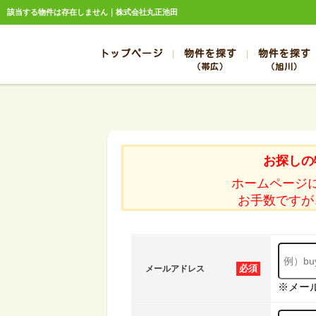
該当する物件は存在しません｜株式会社丸正池田
トップページ
物件を探す
物件を探す
（帯広）
（旭川）
総合お問合せ
お知らせ
賃貸管理について
選ばれる理由
管理のお問合せ
スタッフ紹介
帯広
旭川
帯広
旭川
お探しの
帯広
旭川
ホームページ
帯広
旭川
お手数ですが
帯広
旭川
必須
メールアドレス
※メー