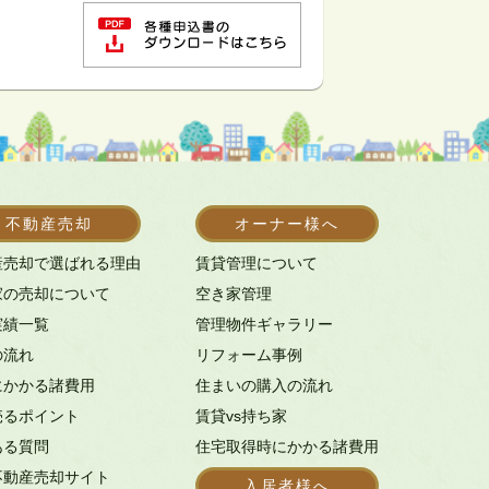
不動産売却
オーナー様へ
産売却で選ばれる理由
賃貸管理について
家の売却について
空き家管理
実績一覧
管理物件ギャラリー
の流れ
リフォーム事例
にかかる諸費用
住まいの購入の流れ
売るポイント
賃貸vs持ち家
ある質問
住宅取得時にかかる諸費用
不動産売却サイト
入居者様へ