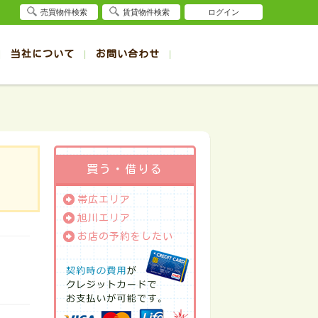
売買物件検索
賃貸物件検索
ログイン
当社について
お問い合わせ
賃貸
賃貸
サイト
事例
退去受付（帯広店）
会社概要
クイック売却査定
お問合せ
退去受付（旭川店）
採用情報
一覧
一覧
帯広の1R～1K賃貸
旭川の1R～1K賃貸
ート
ート
帯広の1DK～1LDK賃貸
旭川の1DK～1LDK賃貸
ション
ション
帯広の2K～2LDK賃貸
旭川の2K～2LDK賃貸
買う・借りる
建て
建て
帯広の3K～3LDK賃貸
旭川の3K～3LDK賃貸
帯広エリア
所
所
帯広の4K以上賃貸
旭川の4K以上賃貸
旭川エリア
お店の予約をしたい