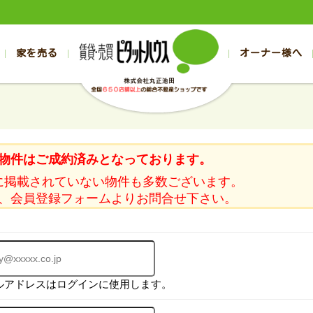
家を売る
オーナー様へ
売買
売買
売却実績一覧
空き家管理
スタッフブログ
売却のお問合せ
管理物件ギャラリー
売却のご相談
入居者様ページ
お客様の声
不動産売却査定
リフォーム
の売買物件一覧
の売買物件一覧
帯広の1000万円以下
旭川の1000万円以下
帯広の賃貸物件
旭川の賃貸物件
の新築一戸建て
の新築一戸建て
帯広の1000万～2000万円
旭川の1000万～2000万円
帯広の賃貸アパ
旭川の賃貸アパ
物件はご成約済みとなっております。
の中古一戸建て
の中古一戸建て
帯広の2000万～3000万円
旭川の2000万～3000万円
帯広の賃貸マン
旭川の賃貸マン
に掲載されていない物件も多数ございます。
の土地
の土地
帯広の3000万～4000万円
旭川の3000万～4000万円
帯広の賃貸一戸
旭川の賃貸一戸
、会員登録フォームよりお問合せ下さい。
の中古マンション
の中古マンション
帯広の4000万以上
旭川の4000万以上
帯広の賃貸事務
旭川の賃貸事務
ルアドレスはログインに使用します。