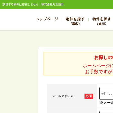
該当する物件は存在しません｜株式会社丸正池田
トップページ
物件を探す
物件を探す
（帯広）
（旭川）
総合お問合せ
お知らせ
賃貸管理について
選ばれる理由
管理のお問合せ
スタッフ紹介
帯広
旭川
帯広
旭川
お探しの
帯広
旭川
ホームページ
帯広
旭川
お手数ですが
帯広
旭川
必須
メールアドレス
※メー