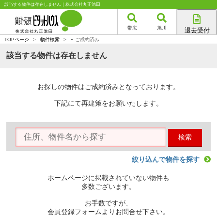
該当する物件は存在しません｜株式会社丸正池田
帯広
旭川
退去受付
-
帯広店
TOPページ
>
物件検索
>
ご成約済み
旭川店
該当する物件は存在しません
お探しの物件はご成約済みとなっております。
下記にて再建策をお願いたします。
検索
絞り込んで物件を探す
ホームページに掲載されていない物件も
多数ございます。
お手数ですが、
会員登録フォームよりお問合せ下さい。