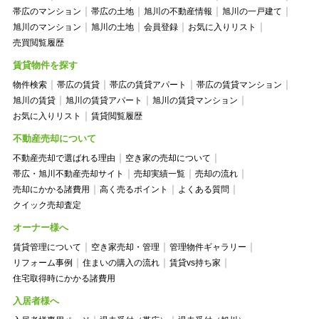
帯広のマンション
帯広の土地
旭川の不動産情報
旭川の一戸建て
旭川のマンション
旭川の土地
会員登録
お気に入りリスト
売買閲覧履歴
賃貸物件を探す
物件検索
帯広の賃貸
帯広の賃貸アパート
帯広の賃貸マンション
旭川の賃貸
旭川の賃貸アパート
旭川の賃貸マンション
お気に入りリスト
賃貸閲覧履歴
不動産売却について
不動産売却で選ばれる理由
空き家の売却について
帯広・旭川不動産売却サイト
売却実績一覧
売却の流れ
売却にかかる諸費用
高く売るポイント
よくある質問
クイック売却査定
オーナー様へ
賃貸管理について
空き家売却・管理
管理物件ギャラリー
リフォーム事例
住まいの購入の流れ
賃貸vs持ち家
住宅取得時にかかる諸費用
入居者様へ