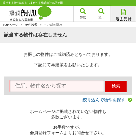
該当する物件は存在しません｜株式会社丸正池田
帯広
旭川
退去受付
-
帯広店
TOPページ
>
物件検索
>
ご成約済み
旭川店
該当する物件は存在しません
お探しの物件はご成約済みとなっております。
下記にて再建策をお願いたします。
検索
絞り込んで物件を探す
ホームページに掲載されていない物件も
多数ございます。
お手数ですが、
会員登録フォームよりお問合せ下さい。