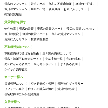
帯広のマンション
帯広の土地
旭川の不動産情報
旭川の一戸建て
旭川のマンション
旭川の土地
会員登録
お気に入りリスト
売買閲覧履歴
賃貸物件を探す
物件検索
帯広の賃貸
帯広の賃貸アパート
帯広の賃貸マンション
旭川の賃貸
旭川の賃貸アパート
旭川の賃貸マンション
お気に入りリスト
賃貸閲覧履歴
不動産売却について
不動産売却で選ばれる理由
空き家の売却について
帯広・旭川不動産売却サイト
売却実績一覧
売却の流れ
売却にかかる諸費用
高く売るポイント
よくある質問
クイック売却査定
オーナー様へ
賃貸管理について
空き家売却・管理
管理物件ギャラリー
リフォーム事例
住まいの購入の流れ
賃貸vs持ち家
住宅取得時にかかる諸費用
入居者様へ