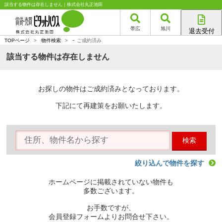
該当する物件は存在しません｜株式会社丸正池田
帯広
旭川
退去受付
-
帯広店
TOPページ
>
物件検索
>
ご成約済み
旭川店
該当する物件は存在しません
お探しの物件はご成約済みとなっております。
下記にて再建策をお願いたします。
検索
絞り込んで物件を探す
ホームページに掲載されていない物件も
多数ございます。
お手数ですが、
会員登録フォームよりお問合せ下さい。