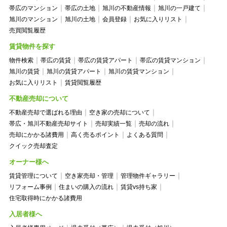
帯広のマンション
帯広の土地
旭川の不動産情報
旭川の一戸建て
旭川のマンション
旭川の土地
会員登録
お気に入りリスト
売買閲覧履歴
賃貸物件を探す
物件検索
帯広の賃貸
帯広の賃貸アパート
帯広の賃貸マンション
旭川の賃貸
旭川の賃貸アパート
旭川の賃貸マンション
お気に入りリスト
賃貸閲覧履歴
不動産売却について
不動産売却で選ばれる理由
空き家の売却について
帯広・旭川不動産売却サイト
売却実績一覧
売却の流れ
売却にかかる諸費用
高く売るポイント
よくある質問
クイック売却査定
オーナー様へ
賃貸管理について
空き家売却・管理
管理物件ギャラリー
リフォーム事例
住まいの購入の流れ
賃貸vs持ち家
住宅取得時にかかる諸費用
入居者様へ