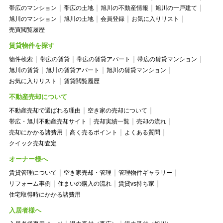
帯広のマンション
帯広の土地
旭川の不動産情報
旭川の一戸建て
旭川のマンション
旭川の土地
会員登録
お気に入りリスト
売買閲覧履歴
賃貸物件を探す
物件検索
帯広の賃貸
帯広の賃貸アパート
帯広の賃貸マンション
旭川の賃貸
旭川の賃貸アパート
旭川の賃貸マンション
お気に入りリスト
賃貸閲覧履歴
不動産売却について
不動産売却で選ばれる理由
空き家の売却について
帯広・旭川不動産売却サイト
売却実績一覧
売却の流れ
売却にかかる諸費用
高く売るポイント
よくある質問
クイック売却査定
オーナー様へ
賃貸管理について
空き家売却・管理
管理物件ギャラリー
リフォーム事例
住まいの購入の流れ
賃貸vs持ち家
住宅取得時にかかる諸費用
入居者様へ