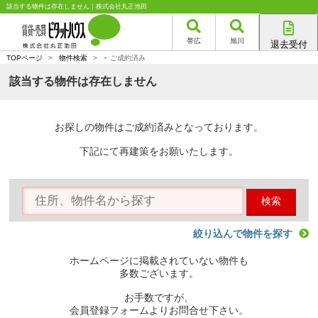
該当する物件は存在しません｜株式会社丸正池田
帯広
旭川
退去受付
-
帯広店
TOPページ
>
物件検索
>
ご成約済み
旭川店
該当する物件は存在しません
お探しの物件はご成約済みとなっております。
下記にて再建策をお願いたします。
検索
絞り込んで物件を探す
ホームページに掲載されていない物件も
多数ございます。
お手数ですが、
会員登録フォームよりお問合せ下さい。