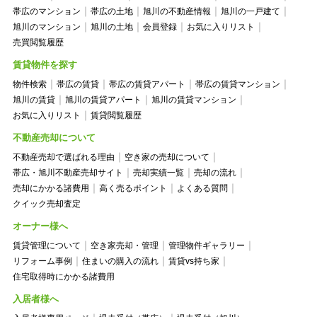
帯広のマンション
帯広の土地
旭川の不動産情報
旭川の一戸建て
旭川のマンション
旭川の土地
会員登録
お気に入りリスト
売買閲覧履歴
賃貸物件を探す
物件検索
帯広の賃貸
帯広の賃貸アパート
帯広の賃貸マンション
旭川の賃貸
旭川の賃貸アパート
旭川の賃貸マンション
お気に入りリスト
賃貸閲覧履歴
不動産売却について
不動産売却で選ばれる理由
空き家の売却について
帯広・旭川不動産売却サイト
売却実績一覧
売却の流れ
売却にかかる諸費用
高く売るポイント
よくある質問
クイック売却査定
オーナー様へ
賃貸管理について
空き家売却・管理
管理物件ギャラリー
リフォーム事例
住まいの購入の流れ
賃貸vs持ち家
住宅取得時にかかる諸費用
入居者様へ