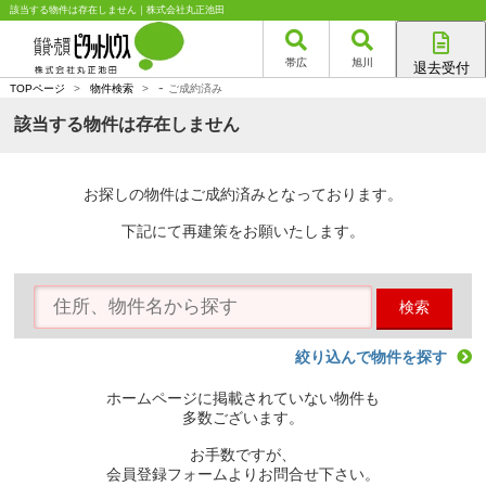
該当する物件は存在しません｜株式会社丸正池田
帯広
旭川
退去受付
-
帯広店
TOPページ
>
物件検索
>
ご成約済み
旭川店
該当する物件は存在しません
お探しの物件はご成約済みとなっております。
下記にて再建策をお願いたします。
検索
絞り込んで物件を探す
ホームページに掲載されていない物件も
多数ございます。
お手数ですが、
会員登録フォームよりお問合せ下さい。