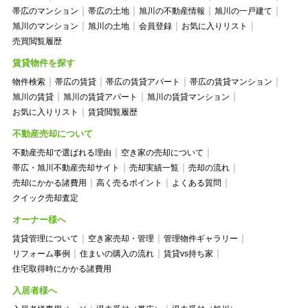
帯広のマンション
帯広の土地
旭川の不動産情報
旭川の一戸建て
旭川のマンション
旭川の土地
会員登録
お気に入りリスト
売買閲覧履歴
賃貸物件を探す
物件検索
帯広の賃貸
帯広の賃貸アパート
帯広の賃貸マンション
旭川の賃貸
旭川の賃貸アパート
旭川の賃貸マンション
お気に入りリスト
賃貸閲覧履歴
不動産売却について
不動産売却で選ばれる理由
空き家の売却について
帯広・旭川不動産売却サイト
売却実績一覧
売却の流れ
売却にかかる諸費用
高く売るポイント
よくある質問
クイック売却査定
オーナー様へ
賃貸管理について
空き家売却・管理
管理物件ギャラリー
リフォーム事例
住まいの購入の流れ
賃貸vs持ち家
住宅取得時にかかる諸費用
入居者様へ