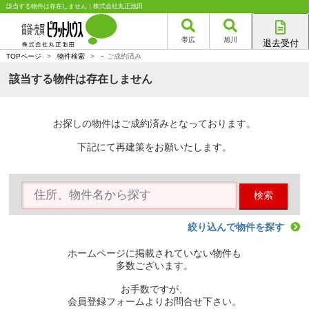
該当する物件は存在しません｜株式会社丸正池田
帯広
旭川
退去受付
-
帯広店
TOPページ
>
物件検索
>
ご成約済み
旭川店
該当する物件は存在しません
お探しの物件はご成約済みとなっております。
下記にて再建策をお願いたします。
検索
絞り込んで物件を探す
ホームページに掲載されていない物件も
多数ございます。
お手数ですが、
会員登録フォームよりお問合せ下さい。