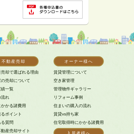
不動産売却
オーナー様へ
産売却で選ばれる理由
賃貸管理について
家の売却について
空き家管理
実績一覧
管理物件ギャラリー
の流れ
リフォーム事例
にかかる諸費用
住まいの購入の流れ
売るポイント
賃貸vs持ち家
ある質問
住宅取得時にかかる諸費用
不動産売却サイト
入居者様へ