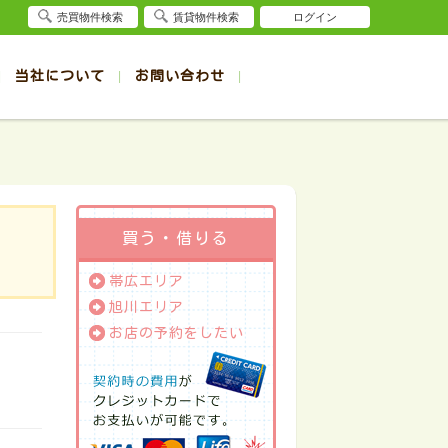
売買物件検索
賃貸物件検索
ログイン
当社について
お問い合わせ
賃貸
賃貸
サイト
事例
退去受付（帯広店）
会社概要
クイック売却査定
お問合せ
退去受付（旭川店）
採用情報
一覧
一覧
帯広の1R～1K賃貸
旭川の1R～1K賃貸
ート
ート
帯広の1DK～1LDK賃貸
旭川の1DK～1LDK賃貸
ション
ション
帯広の2K～2LDK賃貸
旭川の2K～2LDK賃貸
買う・借りる
建て
建て
帯広の3K～3LDK賃貸
旭川の3K～3LDK賃貸
帯広エリア
所
所
帯広の4K以上賃貸
旭川の4K以上賃貸
旭川エリア
お店の予約をしたい