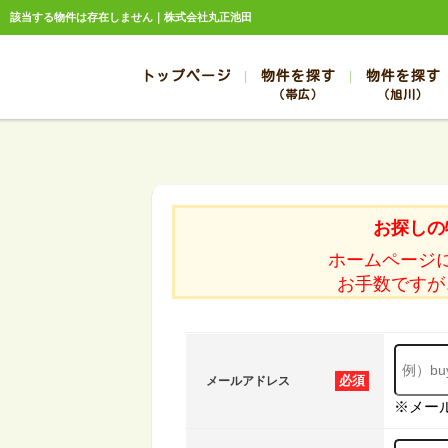
該当する物件は存在しません｜株式会社丸正池田
トップページ
物件を探す
物件を探す
（帯広）
（旭川）
総合お問合せ
お知らせ
賃貸管理について
選ばれる理由
管理のお問合せ
スタッフ紹介
帯広
旭川
帯広
旭川
お探しの
帯広
旭川
ホームページ
帯広
旭川
お手数ですが
帯広
旭川
必須
メールアドレス
※メー