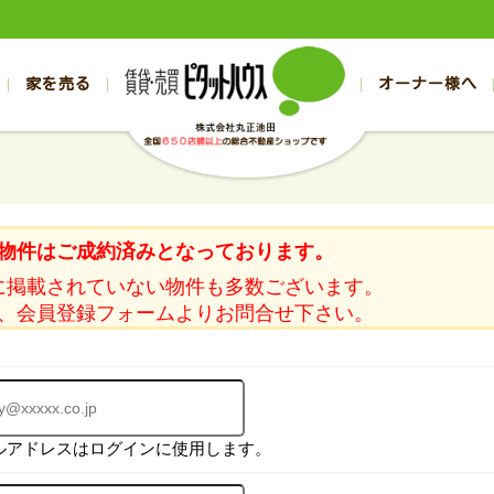
家を売る
オーナー様へ
売買
売買
売却実績一覧
空き家管理
スタッフブログ
売却のお問合せ
管理物件ギャラリー
売却のご相談
入居者様ページ
お客様の声
不動産売却査定
リフォーム
の売買物件一覧
の売買物件一覧
帯広の1000万円以下
旭川の1000万円以下
帯広の賃貸物件
旭川の賃貸物件
の新築一戸建て
の新築一戸建て
帯広の1000万～2000万円
旭川の1000万～2000万円
帯広の賃貸アパ
旭川の賃貸アパ
物件はご成約済みとなっております。
の中古一戸建て
の中古一戸建て
帯広の2000万～3000万円
旭川の2000万～3000万円
帯広の賃貸マン
旭川の賃貸マン
に掲載されていない物件も多数ございます。
の土地
の土地
帯広の3000万～4000万円
旭川の3000万～4000万円
帯広の賃貸一戸
旭川の賃貸一戸
、会員登録フォームよりお問合せ下さい。
の中古マンション
の中古マンション
帯広の4000万以上
旭川の4000万以上
帯広の賃貸事務
旭川の賃貸事務
ルアドレスはログインに使用します。