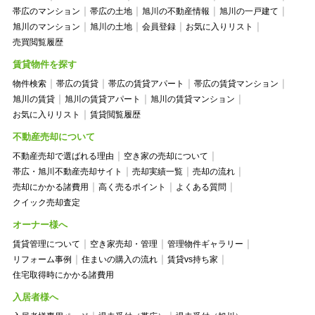
帯広のマンション
帯広の土地
旭川の不動産情報
旭川の一戸建て
旭川のマンション
旭川の土地
会員登録
お気に入りリスト
売買閲覧履歴
賃貸物件を探す
物件検索
帯広の賃貸
帯広の賃貸アパート
帯広の賃貸マンション
旭川の賃貸
旭川の賃貸アパート
旭川の賃貸マンション
お気に入りリスト
賃貸閲覧履歴
不動産売却について
不動産売却で選ばれる理由
空き家の売却について
帯広・旭川不動産売却サイト
売却実績一覧
売却の流れ
売却にかかる諸費用
高く売るポイント
よくある質問
クイック売却査定
オーナー様へ
賃貸管理について
空き家売却・管理
管理物件ギャラリー
リフォーム事例
住まいの購入の流れ
賃貸vs持ち家
住宅取得時にかかる諸費用
入居者様へ