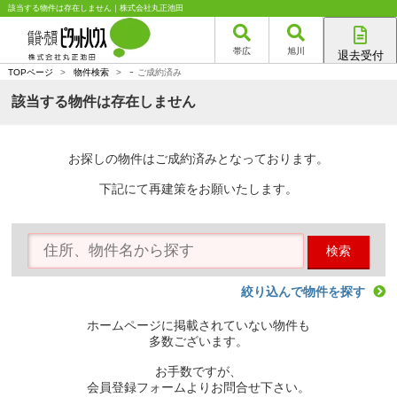
該当する物件は存在しません｜株式会社丸正池田
帯広
旭川
退去受付
-
帯広店
TOPページ
>
物件検索
>
ご成約済み
旭川店
該当する物件は存在しません
お探しの物件はご成約済みとなっております。
下記にて再建策をお願いたします。
検索
絞り込んで物件を探す
ホームページに掲載されていない物件も
多数ございます。
お手数ですが、
会員登録フォームよりお問合せ下さい。