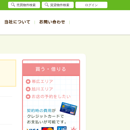
売買物件検索
賃貸物件検索
ログイン
当社について
お問い合わせ
賃貸
賃貸
サイト
事例
退去受付（帯広店）
会社概要
クイック売却査定
お問合せ
退去受付（旭川店）
採用情報
一覧
一覧
帯広の1R～1K賃貸
旭川の1R～1K賃貸
ート
ート
帯広の1DK～1LDK賃貸
旭川の1DK～1LDK賃貸
ション
ション
帯広の2K～2LDK賃貸
旭川の2K～2LDK賃貸
買う・借りる
建て
建て
帯広の3K～3LDK賃貸
旭川の3K～3LDK賃貸
帯広エリア
所
所
帯広の4K以上賃貸
旭川の4K以上賃貸
旭川エリア
お店の予約をしたい