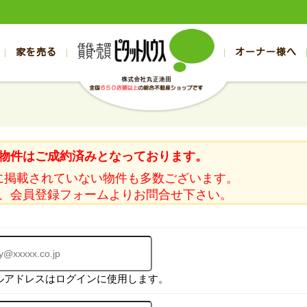
家を売る
オーナー様へ
売買
売買
売却実績一覧
空き家管理
スタッフブログ
売却のお問合せ
管理物件ギャラリー
売却のご相談
入居者様ページ
お客様の声
不動産売却査定
リフォーム
の売買物件一覧
の売買物件一覧
帯広の1000万円以下
旭川の1000万円以下
帯広の賃貸物件
旭川の賃貸物件
の新築一戸建て
の新築一戸建て
帯広の1000万～2000万円
旭川の1000万～2000万円
帯広の賃貸アパ
旭川の賃貸アパ
物件はご成約済みとなっております。
の中古一戸建て
の中古一戸建て
帯広の2000万～3000万円
旭川の2000万～3000万円
帯広の賃貸マン
旭川の賃貸マン
に掲載されていない物件も多数ございます。
の土地
の土地
帯広の3000万～4000万円
旭川の3000万～4000万円
帯広の賃貸一戸
旭川の賃貸一戸
、会員登録フォームよりお問合せ下さい。
の中古マンション
の中古マンション
帯広の4000万以上
旭川の4000万以上
帯広の賃貸事務
旭川の賃貸事務
ルアドレスはログインに使用します。