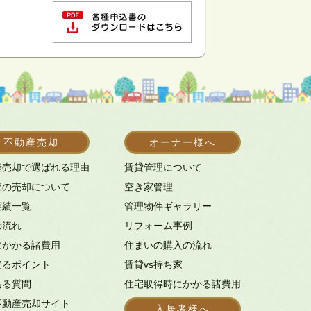
不動産売却
オーナー様へ
産売却で選ばれる理由
賃貸管理について
家の売却について
空き家管理
実績一覧
管理物件ギャラリー
の流れ
リフォーム事例
にかかる諸費用
住まいの購入の流れ
売るポイント
賃貸vs持ち家
ある質問
住宅取得時にかかる諸費用
不動産売却サイト
入居者様へ