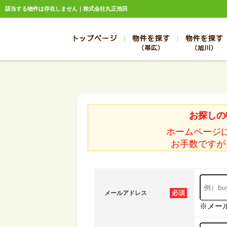
該当する物件は存在しません｜株式会社丸正池田
トップページ
物件を探す
物件を探す
（帯広）
（旭川）
総合お問合せ
お知らせ
賃貸管理について
選ばれる理由
管理のお問合せ
スタッフ紹介
帯広
旭川
帯広
旭川
お探しの
帯広
旭川
ホームページ
帯広
旭川
お手数ですが
帯広
旭川
必須
メールアドレス
※メー