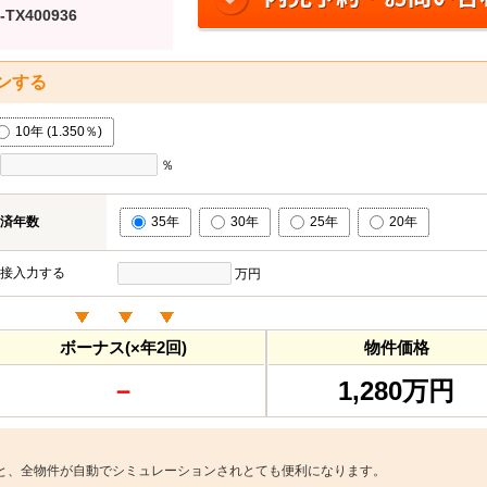
-TX400936
ンする
10年 (1.350％)
％
済年数
35年
30年
25年
20年
接入力する
万円
ボーナス(×年2回)
物件価格
－
1,280万円
と、全物件が自動でシミュレーションされとても便利になります。