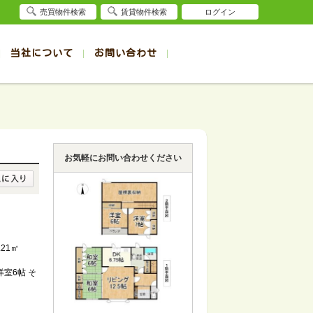
売買物件検索
賃貸物件検索
ログイン
当社について
お問い合わせ
賃貸
賃貸
サイト
事例
退去受付（帯広店）
会社概要
クイック売却査定
お問合せ
退去受付（旭川店）
採用情報
一覧
一覧
帯広の1R～1K賃貸
旭川の1R～1K賃貸
ート
ート
帯広の1DK～1LDK賃貸
旭川の1DK～1LDK賃貸
お気軽にお問い合わせください
ション
ション
帯広の2K～2LDK賃貸
旭川の2K～2LDK賃貸
建て
建て
帯広の3K～3LDK賃貸
旭川の3K～3LDK賃貸
所
所
帯広の4K以上賃貸
旭川の4K以上賃貸
.21㎡
 洋室6帖 そ