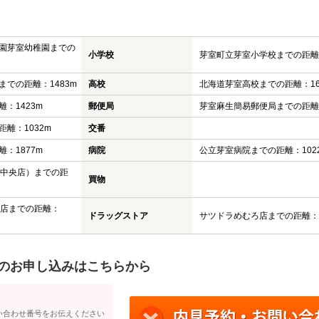
園芽室幼稚園までの
小学校
芽室町立芽室小学校までの距離：
での距離：1483m
高校
北海道芽室高校までの距離：16
：1423m
郵便局
芽室麻生簡易郵便局までの距離：
離：1032m
交番
：1877m
病院
公立芽室病院までの距離：102
融中央店）までの距
買物
条店までの距離：
ドラッグストア
サツドラめむろ店までの距離：7
のお申し込みはこちらから
い合わせ番号をお伝えください