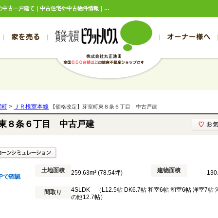
【価格改定】芽室町東８条６丁目 中古戸建 北海道河西郡芽室町東八条6丁目1,280万円の中古一戸建て｜中古住宅や中古物件情報｜ピタットハウスFC丸正池田
家を売る
オーナー様へ
売買
売買
売却実績一覧
空き家管理
スタッフブログ
売却のお問合せ
管理物件ギャラリー
売却のご相談
入居者様ページ
お客様の声
不動産売却査定
リフォーム
の売買物件一覧
の売買物件一覧
帯広の1000万円以下
旭川の1000万円以下
帯広の賃貸物件
旭川の賃貸物件
の新築一戸建て
の新築一戸建て
帯広の1000万～2000万円
旭川の1000万～2000万円
帯広の賃貸アパ
旭川の賃貸アパ
室町
>
ＪＲ根室本線
【価格改定】芽室町東８条６丁目 中古戸建
の中古一戸建て
の中古一戸建て
帯広の2000万～3000万円
旭川の2000万～3000万円
帯広の賃貸マン
旭川の賃貸マン
東８条６丁目 中古戸建
の土地
の土地
帯広の3000万～4000万円
旭川の3000万～4000万円
帯広の賃貸一戸
旭川の賃貸一戸
の中古マンション
の中古マンション
帯広の4000万以上
旭川の4000万以上
帯広の賃貸事務
旭川の賃貸事務
土地面積
建物面積
259.63m² (78.54坪)
130
Pで確認
4SLDK （L12.5帖 DK6.7帖 和室6帖 和室6帖 洋室7帖
間取り
の他12.7帖）