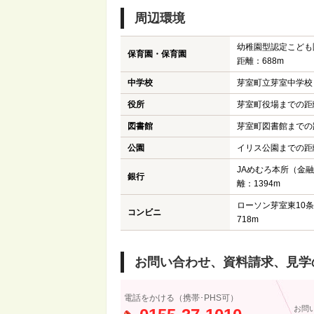
周辺環境
幼稚園型認定こども
保育園・保育園
距離：688m
中学校
芽室町立芽室中学校ま
役所
芽室町役場までの距離
図書館
芽室町図書館までの距
公園
イリス公園までの距離
JAめむろ本所（金
銀行
離：1394m
ローソン芽室東10
コンビニ
718m
お問い合わせ、資料請求、見学
電話をかける（携帯･PHS可）
お問