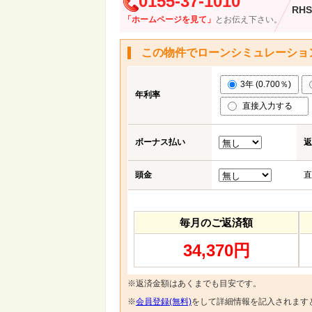
0155-37-1010
RHS
「ホームページを見て」
とお伝え下さい。
この物件でローンシミュレーショ
3年 (0.700％)
年利率
直接入力する
ボーナス払い
返
頭金
直
毎月のご返済額
34,370円
※返済金額はあくまでも目安です。
※
会員登録(無料)
をして詳細情報を記入されます