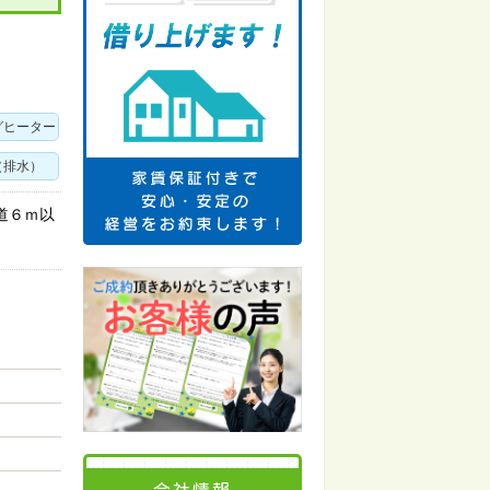
グヒーター
（排水）
道６ｍ以
会社情報