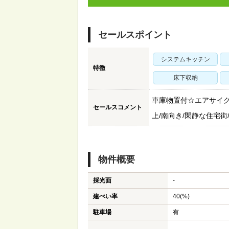
セールスポイント
システムキッチン
特徴
床下収納
車庫物置付☆エアサイク
セールスコメント
上/南向き/閑静な住宅街
物件概要
採光面
-
建ぺい率
40(%)
駐車場
有