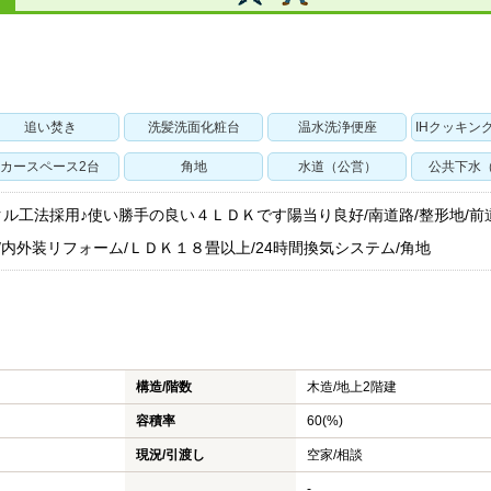
追い焚き
洗髪洗面化粧台
温水洗浄便座
IHクッキン
カースペース2台
角地
水道（公営）
公共下水
ル工法採用♪使い勝手の良い４ＬＤＫです陽当り良好/南道路/整形地/前
/内外装リフォーム/ＬＤＫ１８畳以上/24時間換気システム/角地
構造/階数
木造/
地上2階建
容積率
60(%)
現況/引渡し
空家/相談
-