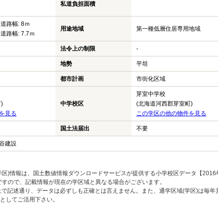
私道負担面積
 道路幅: 8ｍ
用途地域
第一種低層住居専用地域
 道路幅: 7.7ｍ
法令上の制限
-
地勢
平坦
都市計画
市街化区域
芽室中学校
)
中学校区
(北海道河西郡芽室町)
を見る
この学区の他の物件を見る
国土法届出
不要
谷建設
区)情報は、国土数値情報ダウンロードサービスが提供する小学校区データ【2016
のですので、記載情報が現在の学区域と異なる場合がございます。
上で記述通り、データは必ずしも正確とは言えません。また、通学区域(学区)は毎年
としてご活用下さい。