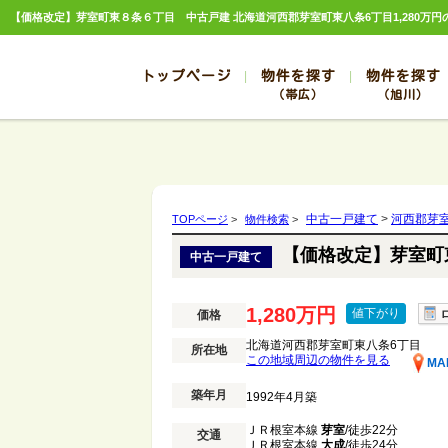
トップページ
物件を探す
物件を探す
（帯広）
（旭川）
総合お問合せ
お知らせ
賃貸管理について
選ばれる理由
管理のお問合せ
スタッフ紹介
帯広
旭川
帯広
旭川
中古一戸建て
>
河西郡芽
TOPページ
>
物件検索
>
帯広
旭川
【価格改定】芽室町
中古一戸建て
帯広
旭川
帯広
旭川
1,280万円
値下がり
価格
北海道河西郡芽室町東八条6丁目
所在地
この地域周辺の物件を見る
MA
築年月
1992年4月築
ＪＲ根室本線
芽室
/徒歩22分
交通
ＪＲ根室本線
大成
/徒歩24分