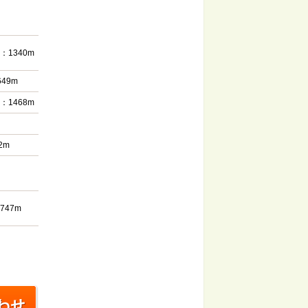
1340m
49m
1468m
2m
47m