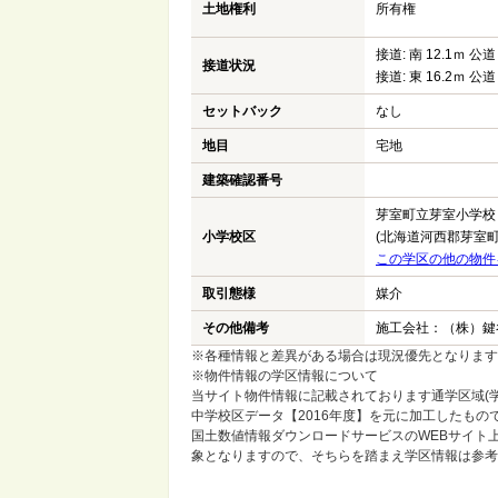
土地権利
所有権
接道: 南 12.1ｍ 公道
接道状況
接道: 東 16.2ｍ 公道
セットバック
なし
地目
宅地
建築確認番号
芽室町立芽室小学校
小学校区
(北海道河西郡芽室町
この学区の他の物件
取引態様
媒介
その他備考
施工会社：（株）鍵
※各種情報と差異がある場合は現況優先となります
※物件情報の学区情報について
当サイト物件情報に記載されております通学区域(学
中学校区データ【2016年度】を元に加工したも
国土数値情報ダウンロードサービスのWEBサイト
象となりますので、そちらを踏まえ学区情報は参考